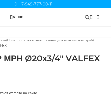
+7-949-777-00-11
МЕНЮ
ника
Полипропиленновые фитинги для пластиковых труб
LFEX
Р МРН Ø20х3/4″ VALFEX
ться от фото на сайте