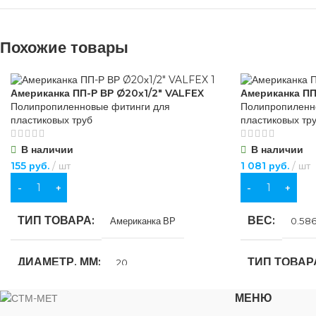
Похожие товары
Американка ПП-Р ВР Ø20х1/2″ VALFEX
Американка ПП
Полипропиленновые фитинги для
Полипропиленн
пластиковых труб
пластиковых тр
В наличии
В наличии
155
руб.
шт
1 081
руб.
шт
В КОРЗИНУ
В КОРЗИНУ
ТИП ТОВАРА
ВЕС
Американка ВР
0.586
ДИАМЕТР, ММ
ТИП ТОВАР
20
МЕНЮ
РЕЗЬБА
ДИАМЕТР, 
1/2″