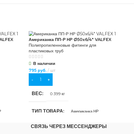
VALFEX
Американка ПП-Р НР Ø50х6/4″ VALFEX
Аме
Полипропиленновые фитинги для
Пол
пластиковых труб
пла
В наличии
В
795
руб.
шт
1 3
В КОРЗИНУ
В
ВЕС
В
0.399 кг
ТИП ТОВАРА
Т
Р
Американка НР
СВЯЗЬ ЧЕРЕЗ МЕССЕНДЖЕРЫ
ДИАМЕТР, ММ
Д
50