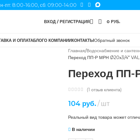
н-пт: 8:00-16:00, сб: 09:00-14:00
ВХОД / РЕГИСТРАЦИЯ
0
РУБ.
Обратный звонок
АВКА И ОПЛАТА
БЛОГ
О КОМПАНИИ
КОНТАКТЫ
Главная
Водоснабжение и сантех
Переход ПП-Р МРН Ø20х3/4″ VA
Переход ПП-
(
1
отзыв клиента)
104
руб.
шт
Реальный вид товара может отлича
В наличии