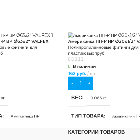
-Р ВР Ø63х2″ VALFEX
Американка ПП-Р НР Ø20х1/2″ 
овые фитинги для
Полипропиленновые фитинги для
уб
пластиковых труб
В наличии
162
руб.
шт
В КОРЗИНУ
ВЕС
 кг
0.065 кг
А
ТИП ТОВАРА
Американка ВР
Американка Н
КАТЕГОРИИ ТОВАРОВ
ММ
ДИАМЕТР, ММ
63
20