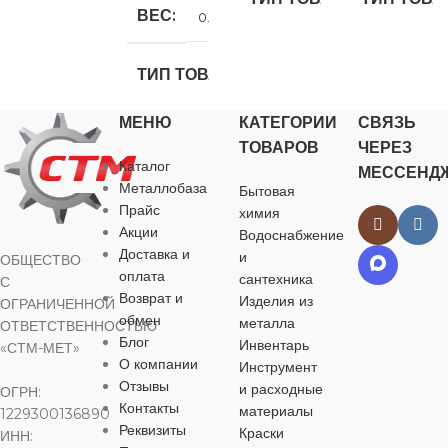
колер
ВЕС
0.15 кг
колер
колер
НАЗНАЧЕНИЕ
ТИП ТОВАРА
НАЗНАЧЕНИЕ
НАЗНАЧЕ
МЕНЮ
КАТЕГОРИИ
СВЯЗЬ
для строительства
,
колер
для хозяйственно-
ТОВАРОВ
ЧЕРЕЗ
бытовых нужд
для строительства
для строител
,
Каталог
МЕССЕНД
для хозяйственно-
для хозяйств
НАЗНАЧЕНИЕ
Металлобаза
Бытовая
бытовых нужд
бытовых нуж
Прайс
БРЕНД
химия
Palizh
Акции
Водоснабжение
для строительства
,
БРЕНД
БРЕНД
Palizh
Доставка и
для хозяйственно-
и
ОБЩЕСТВО
ВИД РАБОТ
бытовых нужд
оплата
сантехника
С
Возврат и
Изделия из
ОГРАНИЧЕННОЙ
ВИД РАБОТ
ВИД РАБО
обмен
металла
для внутренних
ОТВЕТСТВЕННОСТЬЮ
БРЕНД
Palizh
Блог
работ
Инвентарь
«СТМ-МЕТ»
для внутренних
для внутренн
О компании
Инструмент
работ
,
для наружных
работ
,
для на
ВИД РАБОТ
Отзывы
и расходные
ОГРН:
УПАКОВКА
работ
работ
Контакты
материалы
1229300136890
Реквизиты
Краски
ИНН:
для внутренних