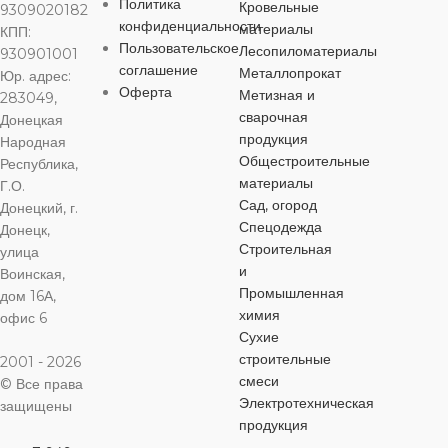
бутылка
Политика
УПАКОВКА
УПАКОВК
Кровельные
работ
,
для наружных
9309020182
конфиденциальности
работ
материалы
КПП:
Пользовательское
Лесопиломатериалы
930901001
ОБЪЕМ
бутылка
бутылка
0,1 л
соглашение
Металлопрокат
Юр. адрес:
УПАКОВКА
Оферта
Метизная и
283049,
ОБЪЕМ
ОБЪЕМ
0,1 л
ЦВЕТ
сварочная
Донецкая
бутылка
продукция
Народная
Общестроительные
Республика,
оранжевый
ЦВЕТ
ЦВЕТ
зеленый
материалы
Г.О.
ОБЪЕМ
0,1 л
Сад, огород
Донецкий, г.
МАТЕРИАЛ
фиолетовый
Спецодежда
Донецк,
МАТЕРИАЛ
ЦВЕТ
Строительная
улица
и
Воинская,
органическая паста
МАТЕРИА
органическая паста
Промышленная
дом 16А,
коричневый
химия
офис 6
ОСОБЕННОСТИ
органическая
Сухие
ОСОБЕННОСТИ
МАТЕРИАЛ
строительные
2001 - 2026
смеси
© Все права
для алкидных
ОСОБЕНН
для алкидных
Электротехническая
красок
,
на водной
защищены
органическая паста
красок
,
на водной
основе
,
продукция
основе
,
универсальная
для алкидных
универсальная