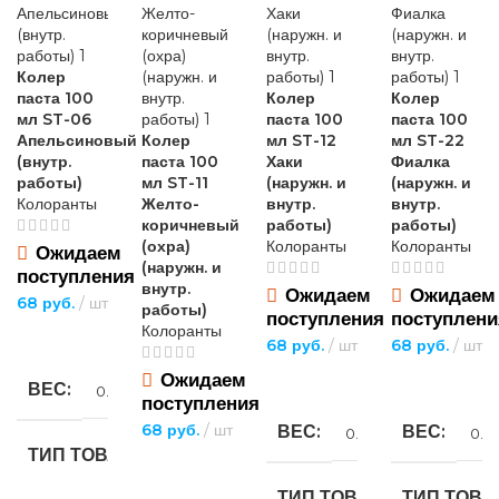
Колер
паста 100
Колер
Колер
мл ST-06
паста 100
паста 100
Апельсиновый
Колер
мл ST-12
мл ST-22
(внутр.
паста 100
Хаки
Фиалка
работы)
мл ST-11
(наружн. и
(наружн. и
Колоранты
Желто-
внутр.
внутр.
коричневый
работы)
работы)
(охра)
Колоранты
Колоранты
Ожидаем
(наружн. и
поступления
внутр.
Ожидаем
Ожидаем
68
руб.
шт
работы)
поступления
поступлени
Колоранты
ПОДРОБНЕЕ
68
руб.
шт
68
руб.
шт
Ожидаем
ПОДРОБНЕЕ
ПОДРОБНЕЕ
ВЕС
0.15 кг
поступления
68
руб.
шт
ВЕС
ВЕС
0.15 кг
0.15
ТИП ТОВАРА
ПОДРОБНЕЕ
ТИП ТОВАРА
ТИП ТОВА