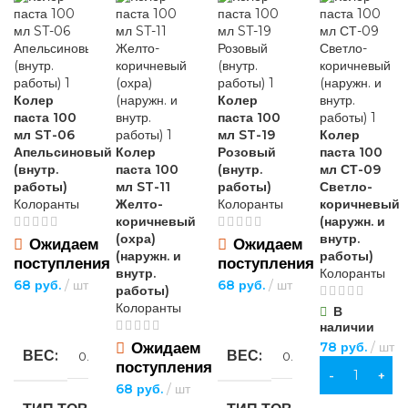
Колер
Колер
паста 100
паста 100
мл ST-06
мл ST-19
Колер
Апельсиновый
Колер
Розовый
паста 100
(внутр.
паста 100
(внутр.
мл СТ-09
работы)
мл ST-11
работы)
Светло-
Колоранты
Желто-
Колоранты
коричневый
коричневый
(наружн. и
(охра)
внутр.
Ожидаем
Ожидаем
(наружн. и
работы)
поступления
поступления
внутр.
Колоранты
68
руб.
шт
68
руб.
шт
работы)
Колоранты
В
ПОДРОБНЕЕ
ПОДРОБНЕЕ
наличии
Ожидаем
78
руб.
шт
ВЕС
ВЕС
0.15 кг
0.15 кг
поступления
В КОРЗИНУ
68
руб.
шт