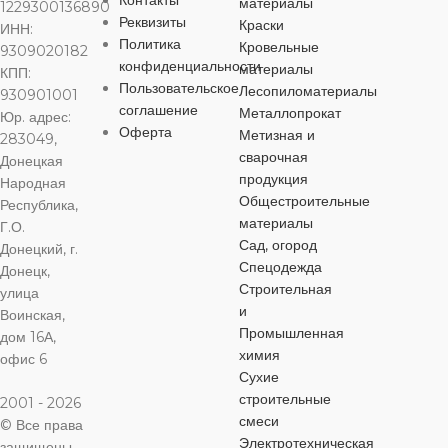
Контакты
материалы
работ
,
для на
1229300136890
работ
Реквизиты
Краски
ИНН:
для внутренних
бутылка
бутылка
Политика
Кровельные
работ
,
для наружных
9309020182
конфиденциальности
работ
материалы
КПП:
УПАКОВК
Пользовательское
Лесопиломатериалы
930901001
ОБЪЕМ
ОБЪЕМ
0,1 л
0,1 л
соглашение
Металлопрокат
Юр. адрес:
УПАКОВКА
бутылка
Оферта
Метизная и
283049,
ЦВЕТ
ЦВЕТ
сварочная
розовый
Донецкая
бутылка
продукция
Народная
ОБЪЕМ
Общестроительные
Республика,
оранжевый
МАТЕРИАЛ
материалы
Г.О.
ОБЪЕМ
0,1 л
ЦВЕТ
Сад, огород
Донецкий, г.
МАТЕРИАЛ
Спецодежда
органическая паста
Донецк,
ЦВЕТ
Строительная
улица
коричневый
и
Воинская,
органическая паста
ОСОБЕННОСТИ
Промышленная
дом 16А,
коричневый
МАТЕРИА
химия
офис 6
ОСОБЕННОСТИ
Сухие
для алкидных
красок
,
на водной
МАТЕРИАЛ
строительные
2001 - 2026
органическая
основе
,
смеси
© Все права
для алкидных
универсальная
Электротехническая
красок
,
на водной
защищены