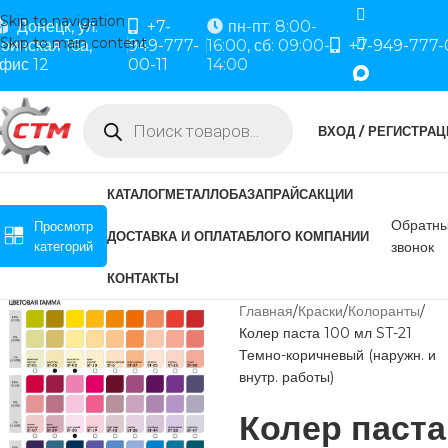
Skip to navigation
Донецк, ул.
+7-
пн-пт: 8:00-
Skip to main content
оинская 16а,
949-777-
16:00, сб: 09:00-
+7-949-777-
фис 12
00-11
14:00
ВХОД / РЕГИСТРАЦ
КАТАЛОГ
МЕТАЛЛОБАЗА
ПРАЙС
АКЦИИ
Обратн
Просмотр
ДОСТАВКА И ОПЛАТА
БЛОГ
О КОМПАНИИ
категорий
звонок
КОНТАКТЫ
Главная
Краски
Колоранты
Колер паста 100 мл ST-21
Темно-коричневый (наружн. и
внутр. работы)
Колер паста