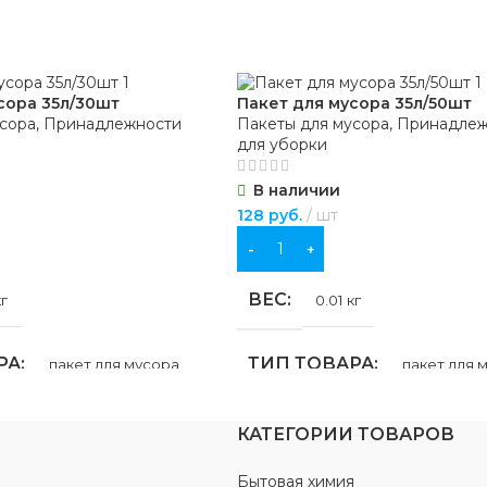
сора 35л/30шт
Пакет для мусора 35л/50шт
сора
,
Принадлежности
Пакеты для мусора
,
Принадлеж
для уборки
В наличии
128
руб.
шт
В КОРЗИНУ
ВЕС
кг
0.01 кг
РА
ТИП ТОВАРА
пакет для мусора
пакет для 
НИЕ
НАЗНАЧЕНИЕ
КАТЕГОРИИ ТОВАРОВ
Бытовая химия
отходов
для бытовых отходов