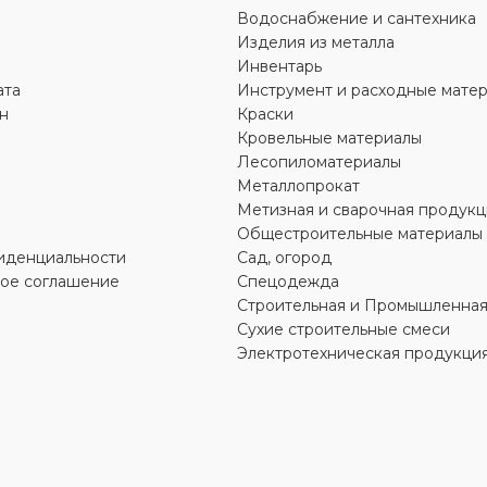
Водоснабжение и сантехника
Изделия из металла
А
УПАКОВКА
рулон
рулон
Инвентарь
ата
Инструмент и расходные мате
н
Краски
ОБЪЕМ
35 л
35 л
Кровельные материалы
Лесопиломатериалы
ЦВЕТ
Металлопрокат
рный
черный
Метизная и сварочная продукц
Общестроительные материалы
Л
МАТЕРИАЛ
полиэтилен
полиэтилен
иденциальности
Сад, огород
кое соглашение
Спецодежда
Строительная и Промышленная
ДЛИНА
57 см
60 см
Сухие строительные смеси
Электротехническая продукци
ШИРИНА
52 см
50 см
ОСТИ
ОСОБЕННОСТИ
с завяз