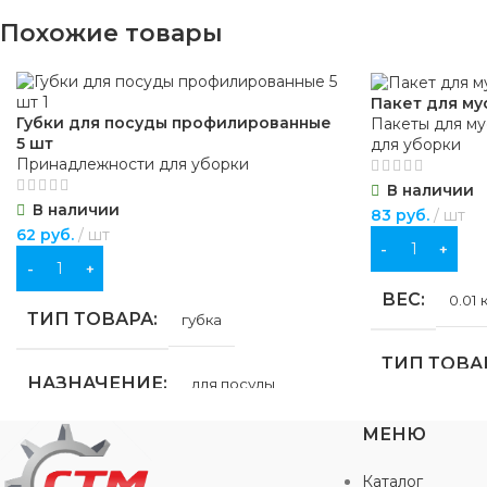
Похожие товары
Пакет для му
Губки для посуды профилированные
Пакеты для му
5 шт
для уборки
Принадлежности для уборки
В наличии
В наличии
83
руб.
шт
62
руб.
шт
В КОРЗИНУ
В КОРЗИНУ
ВЕС
0.01 
ТИП ТОВАРА
губка
ТИП ТОВА
НАЗНАЧЕНИЕ
для посуды
НАЗНАЧЕ
МЕНЮ
УПАКОВКА
обертка
Каталог
для бытовых 