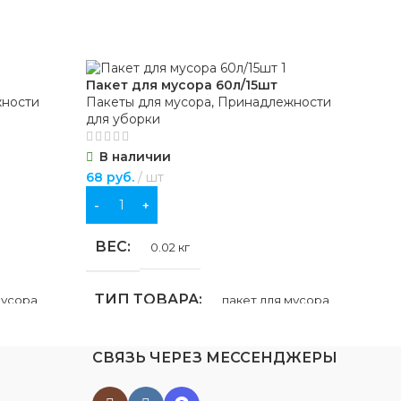
Пакет для мусора 60л/15шт
Пак
ности
Пакеты для мусора
,
Принадлежности
Пак
для уборки
для
В наличии
В
68
руб.
шт
154
В КОРЗИНУ
В
ВЕС
0.02 кг
В
ТИП ТОВАРА
мусора
пакет для мусора
Т
НАЗНАЧЕНИЕ
СВЯЗЬ ЧЕРЕЗ МЕССЕНДЖЕРЫ
Н
для бытовых отходов