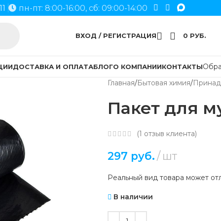
11
пн-пт: 8:00-16:00, сб: 09:00-14:00
ВХОД / РЕГИСТРАЦИЯ
0
РУБ.
Обра
ЦИИ
ДОСТАВКА И ОПЛАТА
БЛОГ
О КОМПАНИИ
КОНТАКТЫ
Главная
Бытовая химия
Принад
Пакет для м
(
1
отзыв клиента)
297
руб.
шт
Реальный вид товара может отл
В наличии