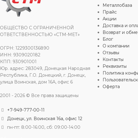
Металлобаза
ЦВЕТ
в ассортименте
Прайс
УПАКОВК
Акции
МАТЕРИАЛ
поролон
,
целлюлоза
Доставка и опл
ОБЩЕСТВО С ОГРАНИЧЕННОЙ
Возврат и обме
ОБЪЕМ
ОТВЕТСТВЕННОСТЬЮ «СТМ-МЕТ»
Блог
ДЛИНА
8,5 см
О компании
ОГРН: 1229300136890
ЦВЕТ
Отзывы
че
ИНН: 9309020182
Контакты
ШИРИНА
КПП: 930901001
6,5 см
Реквизиты
Юр. адрес: 283049, Донецкая Народная
МАТЕРИА
Политика конф
Республика, Г.О. Донецкий, г. Донецк,
ОСОБЕННОСТИ
Пользовательс
улица Воинская, дом 16А, офис 6
Оферта
ДЛИНА
2001 - 2026 © Все права защищены
абразивный слой
,
анатомический
вырез
ШИРИНА
+7-949-777-00-11
Донецк, ул. Воинская 16а, офис 12
ОСОБЕНН
пн-пт: 8:00-16:00, сб: 09:00-14:00