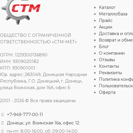
Каталог
для строительства
,
для хозяйственно-
для строител
Металлобаза
бытовых нужд
бытовых нуж
Прайс
Акции
Доставка и опл
БРЕНД
БРЕНД
Омега
ОБЩЕСТВО С ОГРАНИЧЕННОЙ
Возврат и обме
ОТВЕТСТВЕННОСТЬЮ «СТМ-МЕТ»
Блог
ВИД РАБОТ
ВИД РАБО
О компании
ОГРН: 1229300136890
Отзывы
ИНН: 9309020182
Контакты
для внутренних работ
,
для наружных
для внутренн
КПП: 930901001
Реквизиты
работ
работ
Юр. адрес: 283049, Донецкая Народная
Политика конф
Республика, Г.О. Донецкий, г. Донецк,
Пользовательс
улица Воинская, дом 16А, офис 6
УПАКОВКА
УПАКОВК
банка
Оферта
2001 - 2026 © Все права защищены
ЦВЕТ
ЦВЕТ
cерый
ко
+7-949-777-00-11
Донецк, ул. Воинская 16а, офис 12
МАТЕРИАЛ
МАТЕРИА
алкидная
пн-пт: 8:00-16:00, сб: 09:00-14:00