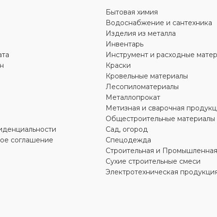
Бытовая химия
для строительства
,
для хозяйс
ьства
,
для хозяйственно-
бытовых нужд
Водоснабжение и сантехника
д
Изделия из металла
Инвентарь
БРЕНД
Омега
ата
Инструмент и расходные мате
Омега
н
Краски
Кровельные материалы
ВИД РАБОТ
Т
Лесопиломатериалы
Металлопрокат
для внутренних работ
,
для нар
Метизная и сварочная продукц
их работ
,
для наружных
работ
Общестроительные материалы
иденциальности
Сад, огород
УПАКОВКА
банка
кое соглашение
Спецодежда
А
банка
Строительная и Промышленная
Сухие строительные смеси
ЦВЕТ
красный
Электротехническая продукци
ричневый
МАТЕРИАЛ
алкидная
Л
алкидная