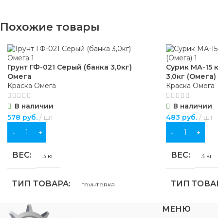
бытовых нуж
Похожие товары
ЦВЕТ
бежевый
ЦВЕТ
бе
МАТЕРИАЛ
дерево
,
синтетика
МАТЕРИА
Грунт ГФ-021 Серый (банка 3,0кг)
Сурик МА-15 
Омега
3,0кг (Омега)
ДЛИНА
260 мм
Краска Омега
Краска Омега
ДЛИНА
В наличии
В наличии
ДИАМЕТР
40 мм
578
руб.
шт
483
руб.
шт
ШИРИНА
В КОРЗИНУ
В КОРЗИНУ
ОСОБЕННОСТИ
ОСОБЕНН
ВЕС
ВЕС
3 кг
3 кг
отверстие для подвешивания
отверстие д
ТИП ТОВАРА
ТИП ТОВА
грунтовка
МЕНЮ
НАЗНАЧЕНИЕ
НАЗНАЧЕ