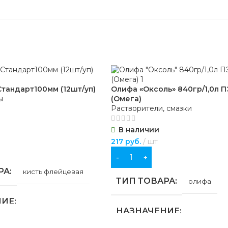
тандарт100мм (12шт/уп)
Олифа «Оксоль» 840гр/1,0л П
ы
(Омега)
Растворители, смазки
В наличии
217
руб.
шт
В КОРЗИНУ
РА
кисть флейцевая
ТИП ТОВАРА
олифа
НИЕ
НАЗНАЧЕНИЕ
ьства
,
для хозяйственно-