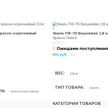
д
для строительства
,
для хозяйс
бытовых нужд
жевый
ВИД РАБОТ
универсаль
Л
дерево
,
синтетика
красно-коричневый
Эмаль ПФ-115 Вишневая; 2,8 к
УПАКОВКА
бутылка
Краска Омега
210 мм
Ожидаем поступлени
592
руб.
шт
100 мм
ПОДРОБНЕЕ
ВЕС
2.8 кг
ОСТИ
ТИП ТОВАРА
ля подвешивания
эмаль
РА
краска масляная
НАЗНАЧЕНИЕ
КАТЕГОРИИ ТОВАРОВ
НИЕ