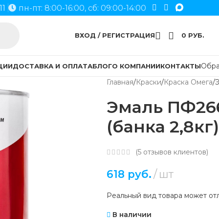
11
пн-пт: 8:00-16:00, сб: 09:00-14:00
ВХОД / РЕГИСТРАЦИЯ
0
РУБ.
Обра
ЦИИ
ДОСТАВКА И ОПЛАТА
БЛОГ
О КОМПАНИИ
КОНТАКТЫ
Главная
Краски
Краска Омега
Э
Эмаль ПФ26
(банка 2,8кг
(
5
отзывов клиентов)
618
руб.
шт
Реальный вид товара может отл
В наличии