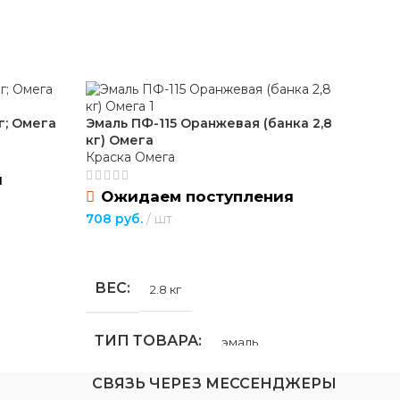
твенно-
ные
г; Омега
Эмаль ПФ-115 Оранжевая (банка 2,8
Эма
кг) Омега
Ом
Краска Омега
Кра
я
В
Ожидаем поступления
725
708
руб.
шт
В
ПОДРОБНЕЕ
В
ВЕС
2.8 кг
Т
ТИП ТОВАРА
эмаль
СВЯЗЬ ЧЕРЕЗ МЕССЕНДЖЕРЫ
Н
НАЗНАЧЕНИЕ