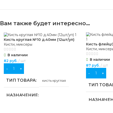
Вам также будет интересно…
Кисть круглая №10 д.40мм (12шт/уп)
Кисть флейцС
Кисти, миксеры
Кисти, миксер
В наличии
В наличии
82
руб.
шт
87
руб.
шт
В КОРЗИНУ
В КОРЗИНУ
ТИП ТОВАРА
кисть круглая
ТИП ТОВА
НАЗНАЧЕНИЕ
НАЗНАЧЕ
для строительства
,
для хозяйственно-
бытовых нужд
для строител