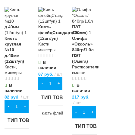
Кисть
флейцСтандарт100мм
Кисть
(12шт/уп)
Олифа
круглая
Кисти,
«Оксоль»
№10
миксеры
840гр/1,0л
д.40мм
ПЭТ
(12шт/уп)
(Омега)
В
Кисти,
Растворители,
наличии
миксеры
смазки
87
руб.
шт
В КОРЗИНУ
В
В
наличии
наличии
82
руб.
шт
217
руб.
ТИП ТОВАРА
шт
В КОРЗИНУ
В КОРЗИНУ
кисть флейцевая
ТИП ТОВАРА
ТИП ТОВАРА
НАЗНАЧЕНИЕ