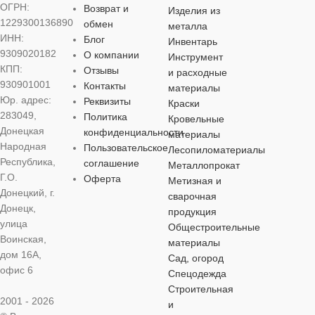
БРЕНД
БРЕНД
БРЕНД
Омега
Омега
Омега
ОГРН:
Возврат и
Изделия из
ВИД РАБО
1229300136890
обмен
металла
ИНН:
Блог
Инвентарь
ВИД РАБОТ
ВИД РАБОТ
ВИД РАБОТ
9309020182
О компании
Инструмент
для внутренн
КПП:
Отзывы
работ
,
для на
и расходные
для внутренних
для внутренних
для внутренних
работ
930901001
Контакты
материалы
работ
,
для наружных
работ
,
для наружных
работ
,
для наружных
Юр. адрес:
Реквизиты
Краски
работ
работ
работ
283049,
Политика
Кровельные
УПАКОВК
Донецкая
конфиденциальности
материалы
УПАКОВКА
УПАКОВКА
УПАКОВКА
Народная
Пользовательское
Лесопиломатериалы
банка
Республика,
соглашение
Металлопрокат
Г.О.
Оферта
Метизная и
ведро
банка
банка
Донецкий, г.
сварочная
ЦВЕТ
кр
Донецк,
продукция
ЦВЕТ
ЦВЕТ
ЦВЕТ
белый
cерый
улица
Общестроительные
Воинская,
МАТЕРИА
материалы
дом 16А,
коричневый
Сад, огород
МАТЕРИАЛ
МАТЕРИАЛ
офис 6
Спецодежда
алкидная
Строительная
МАТЕРИАЛ
акриловая
алкидная
2001 - 2026
и