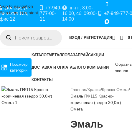
Skip to navigation
Донецк, ул.
+7-949-
пн-пт: 8:00-
Skip to main content
оинская 16а,
777-00-
16:00, сб: 09:00-
+7-949-777-
фис 12
11
14:00
ВХОД / РЕГИСТРАЦИЯ
0
КАТАЛОГ
МЕТАЛЛОБАЗА
ПРАЙС
АКЦИИ
Обратн
Просмотр
ДОСТАВКА И ОПЛАТА
БЛОГ
О КОМПАНИИ
категорий
звонок
КОНТАКТЫ
Главная
Краски
Краска Омега
Эмаль ПФ115 Красно-
коричневая (ведро 30,0кг)
Омега
Эмаль