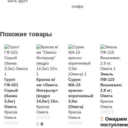
кисть круглая
олифа
для строительства
,
для хозяйственно-
НАЗНАЧЕНИЕ
бытовых нужд
НАЗНАЧЕНИЕ
для строительства
,
Похожие товары
ЦВЕТ
бежевый
для хозяйственно-
для
бытовых нужд
строительства
,
для хозяйственно-
бытовых нужд
МАТЕРИАЛ
ЦВЕТ
бежевый
дерево
,
синтетика
ВИД РАБОТ
Эмаль
МАТЕРИАЛ
Грунт
Краска в/
Сурик
ПФ-115
универсальные
ДЛИНА
210 мм
ГФ-021
эм «Омега-
МА-15
Вишневая;
дерево
,
синтетика
Серый
Интерьер»
красно-
2,8 кг;
(банка
(ведро
коричневый
Омега
УПАКОВКА
ШИРИНА
3,0кг)
14,0кг) 10л.
3,0кг
Краска
ДЛИНА
260 мм
Омега
Краска
(Омега)
Омега
Краска
Омега
Краска
бутылка
100 мм
Омега
Омега
Ожидаем
ДИАМЕТР
В
поступлени