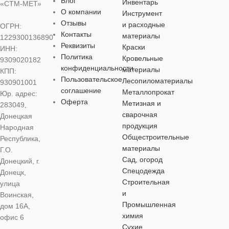
Блог
Инвентарь
ВИД РАБОТ
ВИД РАБОТ
«СТМ-МЕТ»
ВИД РАБО
О компании
Инструмент
для внутренних
Отзывы
работ
,
для наружных
и расходные
ОГРН:
для внутренних
для внутренних
работ
для внутренн
Контакты
материалы
1229300136890
работ
,
для наружных
работ
,
для наружных
работ
,
для на
Реквизиты
Краски
ИНН:
работ
работ
работ
Политика
Кровельные
9309020182
УПАКОВКА
конфиденциальности
материалы
КПП:
УПАКОВКА
УПАКОВКА
Пользовательское
УПАКОВК
Лесопиломатериалы
930901001
банка
соглашение
Металлопрокат
Юр. адрес:
Оферта
Метизная и
банка
банка
283049,
ведро
сварочная
Донецкая
ЦВЕТ
зеленый
продукция
Народная
ЦВЕТ
ЦВЕТ
cерый
ЦВЕТ
кр
Общестроительные
Республика,
МАТЕРИАЛ
материалы
Г.О.
коричневый
Сад, огород
Донецкий, г.
МАТЕРИАЛ
МАТЕРИА
Спецодежда
Донецк,
алкидная
Строительная
улица
МАТЕРИАЛ
алкидная
алкидная
и
Воинская,
ОСОБЕННОСТИ
Промышленная
дом 16А,
алкидная
химия
офис 6
ОСОБЕННОСТИ
ОСОБЕНН
Сухие
по бетону
,
по дереву
,