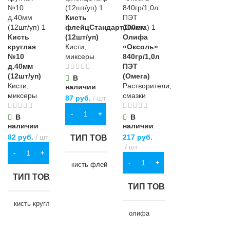
Кисть
флейцСтандарт100мм
Кисть
(12шт/уп)
Олифа
круглая
Кисти,
«Оксоль»
№10
миксеры
840гр/1,0л
д.40мм
ПЭТ
(12шт/уп)
(Омега)
В
Кисти,
Растворители,
наличии
миксеры
смазки
87
руб.
шт
В КОРЗИНУ
В
В
наличии
наличии
82
руб.
шт
217
руб.
ТИП ТОВАРА
шт
В КОРЗИНУ
В КОРЗИНУ
кисть флейцевая
ТИП ТОВАРА
ТИП ТОВАРА
НАЗНАЧЕНИЕ
кисть круглая
олифа
для строительства
,
для хозяйственно-