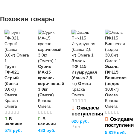
НАЗНАЧЕНИЕ
бытовых нужд
НАЗНАЧЕНИЕ
для строительства
,
Похожие товары
ЦВЕТ
бежевый
для хозяйственно-
для
бытовых нужд
строительства
,
для хозяйственно-
бытовых нужд
МАТЕРИАЛ
ЦВЕТ
бежевый
дерево
,
синтетика
ВИД РАБОТ
Эмаль
МАТЕРИАЛ
Грунт
Сурик
ПФ-115
Эмаль
универсальные
ДЛИНА
210 мм
ГФ-021
МА-15
Изумрудная
ПФ115
дерево
,
синтетика
Серый
красно-
(банка 2,8
Вишневая
(банка
коричневый
кг) Омега
(ведро
УПАКОВКА
ШИРИНА
3,0кг)
3,0кг
Краска
30,0кг)
ДЛИНА
260 мм
Омега
(Омега)
Омега
Омега
Краска
Краска
Краска
бутылка
100 мм
Омега
Омега
Омега
Ожидаем
ДИАМЕТР
поступления
В
В
Ожидаем
620
руб.
ОСОБЕННОСТИ
наличии
наличии
поступлени
шт
40 мм
578
руб.
483
руб.
5 819
руб.