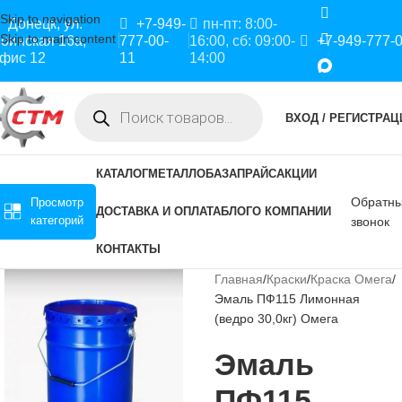
Skip to navigation
Донецк, ул.
+7-949-
пн-пт: 8:00-
Skip to main content
оинская 16а,
777-00-
16:00, сб: 09:00-
+7-949-777-
фис 12
11
14:00
ВХОД / РЕГИСТРАЦ
КАТАЛОГ
МЕТАЛЛОБАЗА
ПРАЙС
АКЦИИ
Обратн
Просмотр
ДОСТАВКА И ОПЛАТА
БЛОГ
О КОМПАНИИ
категорий
звонок
КОНТАКТЫ
Главная
Краски
Краска Омега
Эмаль ПФ115 Лимонная
(ведро 30,0кг) Омега
Эмаль
ПФ115