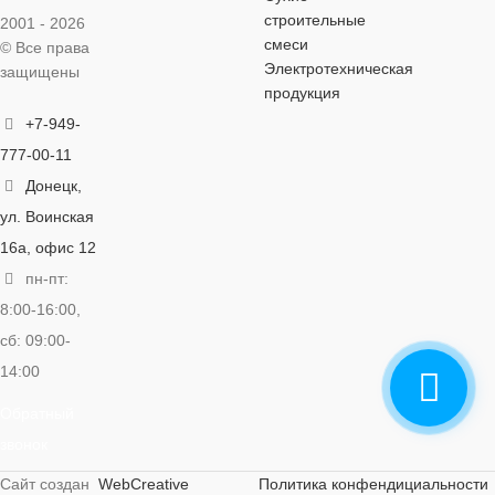
по металлу
строительные
2001 - 2026
ОСОБЕННОСТИ
по бетону
,
по дереву
,
по бетону
,
по
смеси
© Все права
по металлу
по металлу
Электротехническая
защищены
по бетону
,
по дереву
,
продукция
по металлу
+7-949-
777-00-11
Донецк,
ул. Воинская
16а, офис 12
пн-пт:
8:00-16:00,
сб: 09:00-
14:00
Обратный
звонок
Сайт создан
WebCreative
Политика конфендициальности