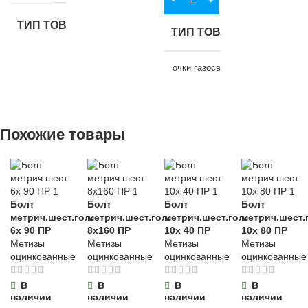
для хозяйств
НАЗНАЧЕНИЕ
бытовых нуж
ТИП ТОВАРА
ТИП ТОВАРА
для строительства
,
кувалда
ВИД РАБО
для хозяйственно-
очки газосварщика
бытовых нужд
универсальн
НАЗНАЧЕНИЕ
НАЗНАЧЕНИЕ
МАТЕРИАЛ
Похожие товары
для строительства
,
МАТЕРИА
для строительства
,
для хозяйственно-
дерево
,
металл
для хозяйственно-
бытовых нужд
бытовых нужд
ПВХ
,
хлопчатобум
ОСОБЕННОСТИ
ткань
МАТЕРИАЛ
Болт
Болт
Болт
Болт
ВИД РАБОТ
метрич.шест.гол.
метрич.шест.гол.
метрич.шест.гол.
метрич.шест.
0,4 кг
6х 90 ПР
8х160 ПР
10х 40 ПР
10х 80 ПР
дерево
,
металл
ОСОБЕНН
универсальные
Метизы
Метизы
Метизы
Метизы
оцинкованные
оцинкованные
оцинкованные
оцинкованные
повышенной
ОСОБЕННОСТИ
МАТЕРИАЛ
прочности
В
В
В
В
наличии
наличии
наличии
наличии