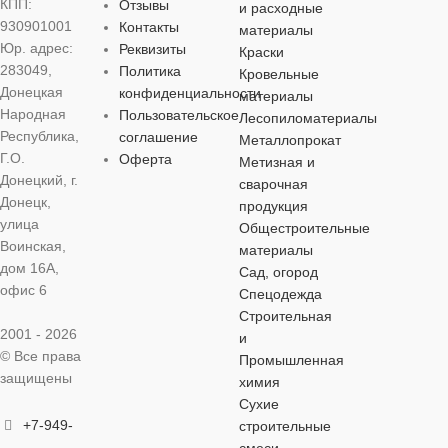
КПП:
Отзывы
и расходные
работ
,
для наружных
работ
,
для наружных
работ
,
для наружных
работ
,
для на
930901001
Контакты
материалы
работ
работ
работ
работ
Юр. адрес:
Реквизиты
Краски
283049,
Политика
Кровельные
ЦВЕТ
ЦВЕТ
ЦВЕТ
ЦВЕТ
Донецкая
конфиденциальности
материалы
Народная
Пользовательское
Лесопиломатериалы
Республика,
соглашение
Металлопрокат
серебристый
серебристый
серебристый
серебристый
Г.О.
Оферта
Метизная и
Донецкий, г.
сварочная
МАТЕРИАЛ
МАТЕРИАЛ
МАТЕРИАЛ
МАТЕРИА
Донецк,
продукция
улица
Общестроительные
Воинская,
материалы
оцинкованная сталь
оцинкованная сталь
оцинкованная сталь
оцинкованная
дом 16А,
Сад, огород
офис 6
Спецодежда
ДЛИНА
ДЛИНА
ДЛИНА
ДЛИНА
90 мм
160 мм
40 мм
Строительная
2001 - 2026
и
© Все права
Промышленная
ДИАМЕТР
ДИАМЕТР
ДИАМЕТР
ДИАМЕТР
защищены
химия
Сухие
6 мм
8 мм
10 мм
10 мм
+7-949-
строительные