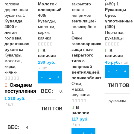
Молоток
слесарный
Рукавицы
400г
брез.
Кувалда,
Кувалды,
уплотненные
4000 г
молотки,
(480)
литая
кирки,
Перчатки,
головка
киянки
Очки
рукавицы
деревянная
газосварщика
рукоятка
защитные
В
В
Кувалды,
закрытого
наличии
наличии
молотки,
типа с
290
руб.
45
руб.
шт
кирки,
непрямой
шт
В КОРЗИНУ
киянки
вентиляцией,
В КОРЗИНУ
поликарбонат
Очки,
Ожидаем
ТИП ТОВА
маски,
поступления
ВЕС
0.4 кг
наушники
1 310
руб.
рукавицы
шт
В
ТИП ТОВАРА
наличии
ПОДРОБНЕЕ
НАЗНАЧЕ
117
руб.
молоток
шт
ВЕС
4 кг
для строител
В КОРЗИНУ