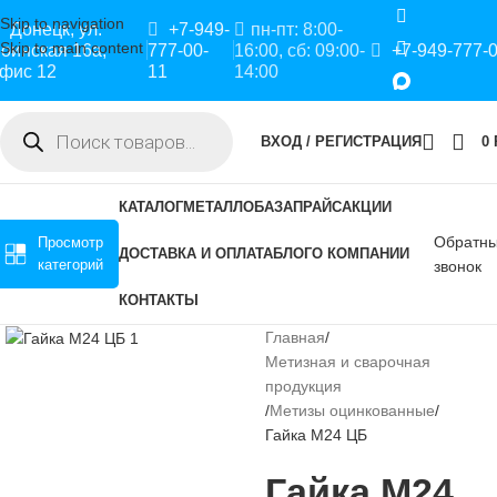
Skip to navigation
Донецк, ул.
+7-949-
пн-пт: 8:00-
Skip to main content
оинская 16а,
777-00-
16:00, сб: 09:00-
+7-949-777-
фис 12
11
14:00
ВХОД / РЕГИСТРАЦИЯ
0
КАТАЛОГ
МЕТАЛЛОБАЗА
ПРАЙС
АКЦИИ
Обратн
Просмотр
ДОСТАВКА И ОПЛАТА
БЛОГ
О КОМПАНИИ
категорий
звонок
КОНТАКТЫ
Главная
Метизная и сварочная
продукция
Метизы оцинкованные
Гайка М24 ЦБ
Гайка М24