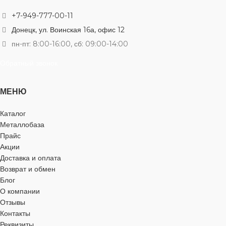
МАТЕРИАЛ
МАТЕРИАЛ
+7-949-777-00-11
оцинкованная сталь
оцинкованная сталь
Донецк, ул. Воинская 16а, офис 12
пн-пт: 8:00-16:00, сб: 09:00-14:00
ДЛИНА
ДЛИНА
40 мм
80 мм
Обратный звонок
ДИАМЕТР
ДИАМЕТР
6 мм
8 мм
МЕНЮ
Каталог
ШЛИЦ
ШЛИЦ
Металлобаза
Прайс
наружный шестигранник
наружный шестигранник
Акции
Доставка и оплата
ГОЛОВКА
ГОЛОВКА
Возврат и обмен
шестигранная
шестигранная
Блог
О компании
ПОКРЫТИЕ
ПОКРЫТИЕ
Отзывы
Контакты
Реквизиты
оцинкованное
оцинкованное