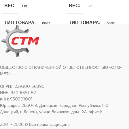
ВЕС
ВЕС
1 кг
1 кг
ТИП ТОВАРА
ТИП ТОВАРА
болт
болт
НАЗНАЧЕНИЕ
НАЗНАЧЕНИЕ
для строительства
,
для
для строительства
,
для
хозяйственно-бытовых нужд
хозяйственно-бытовых нужд
ОБЩЕСТВО С ОГРАНИЧЕННОЙ ОТВЕТСТВЕННОСТЬЮ «СТМ-
МЕТ»
ВИД РАБОТ
ВИД РАБОТ
ОГРН: 1229300136890
для внутренних работ
,
для
для внутренних работ
,
для
ИНН: 9309020182
наружных работ
наружных работ
КПП: 930901001
Юр. адрес: 283049, Донецкая Народная Республика, Г.О.
Донецкий, г. Донецк, улица Воинская, дом 16А, офис 6
ЦВЕТ
ЦВЕТ
серебристый
серебристый
2001 - 2026 © Все права защищены