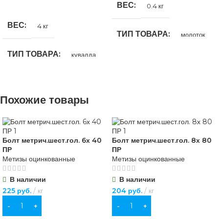
ПОДРОБНЕЕ
ВЕС
0.4 кг
ВЕС
4 кг
ТИП ТОВАРА
молоток
ТИП ТОВАРА
кувалда
НАЗНАЧЕНИЕ
НАЗНАЧЕНИЕ
для строительства
,
для
Похожие товары
хозяйственно-бытовых нужд
для строительства
,
для
хозяйственно-бытовых нужд
МАТЕРИАЛ
Болт метрич.шест.гол. 6х 40
Болт метрич.шест.гол. 8х 80
МАТЕРИАЛ
ПР
ПР
дерево
,
металл
Метизы оцинкованные
Метизы оцинкованные
дерево
,
металл
ОСОБЕННОСТИ
0,4 кг
В наличии
В наличии
225
руб.
кг
204
руб.
кг
ОСОБЕННОСТИ
4 кг
В КОРЗИНУ
В КОРЗИНУ