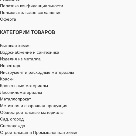
Политика конфиденциальности
Пользовательское соглашение
ОСОБЕННОСТИ
ОСОБЕННОСТИ
Оферта
КАТЕГОРИИ ТОВАРОВ
для бетона
,
для газобетона
,
для бетона
,
для газобетона
,
для гранита
,
для дерева
,
для
для гранита
,
для дерева
,
для
кирпича
кирпича
Бытовая химия
Водоснабжение и сантехника
Изделия из металла
ШАГ РЕЗЬБЫ
ШАГ РЕЗЬБЫ
1 мм
1,25 мм
Инвентарь
Инструмент и расходные материалы
ДИАМЕТР ГОЛОВКИ
ДИАМЕТР ГОЛОВКИ
Краски
Кровельные материалы
Лесопиломатериалы
10 мм
13 мм
Металлопрокат
Метизная и сварочная продукция
ВЫСОТА ГОЛОВКИ
ВЫСОТА ГОЛОВКИ
Общестроительные материалы
Сад, огород
Спецодежда
4 мм
5 мм
Строительная и Промышленная химия