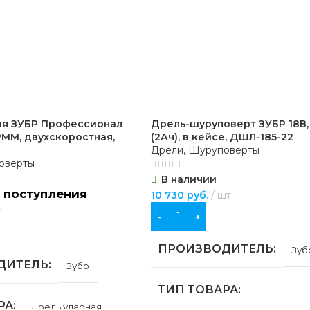
ДИАМЕТР ДИСКА
100 
ОСТИ
Ступенчатое
ОСОБЕННОСТИ
М 14
,
ч
ТОВИКА
кий
ая ЗУБР Профессионал
Дрель-шуруповерт ЗУБР 18В,
РММ, двухскоростная,
(2Ач), в кейсе, ДШЛ-185-22
Дрели, Шуруповерты
РА
Сверло
оверты
В наличии
РУМЕНТА
 поступления
10 730
руб.
шт
т
В КОРЗИНУ
оверт
ПРОИЗВОДИТЕЛЬ
Зуб
ДИТЕЛЬ
Зубр
ТИП ТОВАРА
РА
Дрель ударная