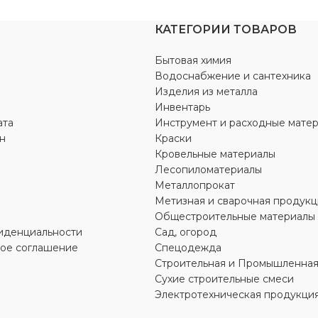
Дрель-шуруповерт
КАТЕГОРИИ ТОВАРОВ
НИЕ
220 В
ТИП АККУМУЛЯТОРА
Бытовая химия
Водоснабжение и сантехника
ТЬ
1100 Вт
Изделия из металла
ЕМКОСТЬ АККУМУЛЯТО
Инвентарь
АТЕЛЯ
Щеточный
ата
Инструмент и расходные мате
2.0 А*ч
н
Краски
Кровельные материалы
О
4,4 кг
Лесопиломатериалы
НАПРЯЖЕНИЕ
18 В
Металлопрокат
Метизная и сварочная продукц
ЯЩИЙ МОМЕНТ
МОЩНОСТЬ
Общестроительные материалы
500 Вт
иденциальности
Сад, огород
кое соглашение
Спецодежда
ТИП ДВИГАТЕЛЯ
Щето
Строительная и Промышленная
Сухие строительные смеси
ВО СКОРОСТЕЙ
Электротехническая продукци
ВЕС НЕТТО
1.6 кг