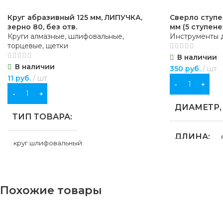
Круг абразивный 125 мм, ЛИПУЧКА,
Сверло ступе
зерно 80, без отв.
мм (5 ступене
Круги алмазные, шлифовальные,
Инструменты д
торцевые, щетки
В наличии
В наличии
350
руб.
шт
11
руб.
шт
В КОРЗИНУ
В КОРЗИНУ
ДИАМЕТР,
ТИП ТОВАРА
ДЛИНА
круг шлифовальный
МАТЕРИА
НАЗНАЧЕНИЕ
Похожие товары
Быстрорежуща
для строительства
,
для хозяйственно-
бытовых нужд
НАЗНАЧЕ