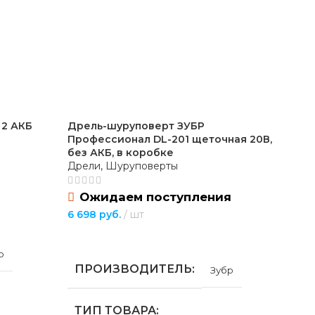
мм
ашка
 2 АКБ
Дрель-шуруповерт ЗУБР
Др
Профессионал DL-201 щеточная 20В,
(ДШ
без АКБ, в коробке
Дре
Дрели, Шуруповерты
Ожидаем поступления
5 1
6 698
руб.
шт
П
ПОДРОБНЕЕ
р
П
ПРОИЗВОДИТЕЛЬ
Зубр
Т
ТИП ТОВАРА