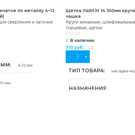
нчатое по металлу 4–12
Щетка УШМ М 14 100мм круч
й)
чашка
ля сверления и заточки
Круги алмазные, шлифовальные
торцевые, щетки
В наличии
310
руб.
шт
В КОРЗИНУ
 ММ
4-12 мм
ТИП ТОВАРА
насадка-к
65 мм
НАЗНАЧЕНИЕ
Л
для строительства
,
для хозяйс
бытовых нужд
я сталь (HSS)
МАТЕРИАЛ
металл
НИЕ
По металлу