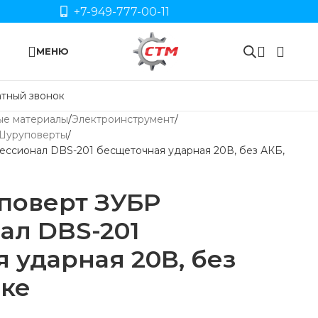
+7-949-777-00-11
МЕНЮ
тный звонок
ые материалы
Электроинструмент
Шуруповерты
ссионал DBS-201 бесщеточная ударная 20В, без АКБ,
поверт ЗУБР
ал DBS-201
 ударная 20В, без
бке