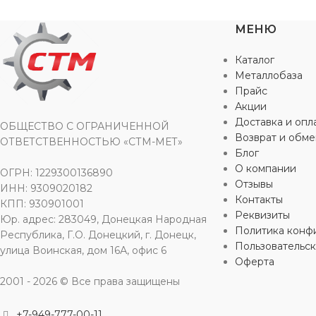
НАПРЯЖЕНИЕ
220 В
МЕНЮ
НАПРЯЖЕ
Каталог
МОЩНОСТЬ
1500 Вт
Металлобаза
МОЩНОС
Прайс
ТИП ДВИГАТЕЛЯ
Щеточный
Акции
ТИП ДВИГ
Доставка и опл
ОБЩЕСТВО С ОГРАНИЧЕННОЙ
Возврат и обме
ОТВЕТСТВЕННОСТЬЮ «СТМ-МЕТ»
ВЕС НЕТТО
3,3 кг
Блог
ВЕС НЕТТ
О компании
ОГРН: 1229300136890
Отзывы
MAX КРУТЯЩИЙ МОМЕНТ
ИНН: 9309020182
Контакты
MAX КРУТ
КПП: 930901001
Реквизиты
Юр. адрес: 283049, Донецкая Народная
40 Нм
Политика конф
Республика, Г.О. Донецкий, г. Донецк,
70 Нм
Пользовательс
улица Воинская, дом 16А, офис 6
Оферта
КОЛИЧЕСТВО СКОРОСТЕЙ
КОЛИЧЕСТ
2001 - 2026 © Все права защищены
3
+7-949-777-00-11