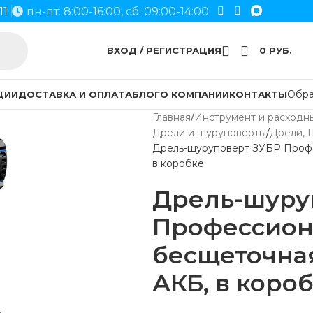
11
пн-пт: 8:00-16:00, сб: 09:00-14:00
ВХОД / РЕГИСТРАЦИЯ
0
РУБ.
Обра
ЦИИ
ДОСТАВКА И ОПЛАТА
БЛОГ
О КОМПАНИИ
КОНТАКТЫ
Главная
Инструмент и расходн
Дрели и шуруповерты
Дрели, 
Дрель-шуруповерт ЗУБР Профе
в коробке
Дрель-шуру
Профессион
бесщеточная
АКБ, в коро