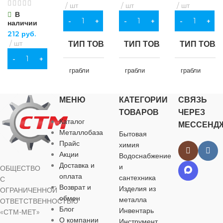
шт
шт
шт
ОСОБЕННОСТИ
В
В КОРЗИНУ
В КОРЗИНУ
В КОРЗИНУ
наличии
повышенной
240 мм
прочности
повышенной
212
руб.
прочности
шт
ТИП ТОВАРА
ТИП ТОВАРА
ТИП ТОВА
ШИРИНА
В КОРЗИНУ
грабли
грабли
грабли
290 мм
НАЗНАЧЕНИЕ
НАЗНАЧЕНИЕ
НАЗНАЧЕ
МЕНЮ
КАТЕГОРИИ
СВЯЗЬ
ТОВАРОВ
ЧЕРЕЗ
Каталог
для хозяйственно-
для хозяйственно-
МЕССЕНД
для хозяйств
Металлобаза
бытовых нужд
бытовых нужд
бытовых нуж
Бытовая
Прайс
химия
Акции
Водоснабжение
ВИД РАБОТ
ВИД РАБОТ
ВИД РАБО
Доставка и
и
ОБЩЕСТВО
оплата
сантехника
С
Возврат и
универсальные
универсальные
универсальн
Изделия из
ОГРАНИЧЕННОЙ
обмен
металла
ОТВЕТСТВЕННОСТЬЮ
Блог
Инвентарь
«СТМ-МЕТ»
МАТЕРИАЛ
МАТЕРИАЛ
МАТЕРИА
О компании
Инструмент