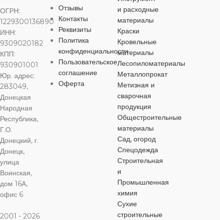
Отзывы
и расходные
ОГРН:
дерево
,
металл
дерево
,
металл
дерево
,
мета
Контакты
материалы
1229300136890
Реквизиты
Краски
ИНН:
Политика
Кровельные
9309020182
ДЛИНА
ДЛИНА
ДЛИНА
конфиденциальности
материалы
КПП:
Пользовательское
Лесопиломатериалы
930901001
395 мм
395 мм
395 мм
соглашение
Металлопрокат
Юр. адрес:
Оферта
Метизная и
283049,
сварочная
Донецкая
продукция
Народная
Общестроительные
Республика,
материалы
Г.О.
Сад, огород
Донецкий, г.
Спецодежда
Донецк,
Строительная
улица
и
Воинская,
Промышленная
дом 16А,
химия
офис 6
Сухие
строительные
2001 - 2026