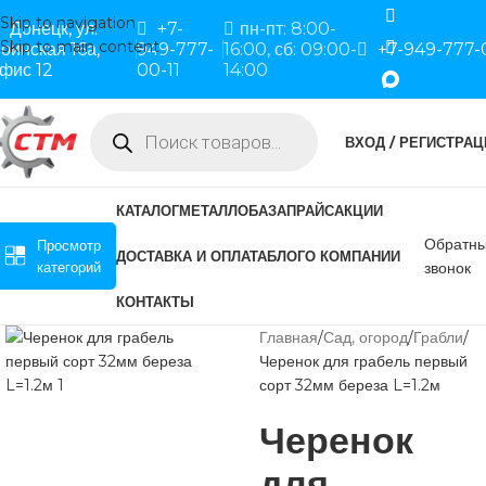
Skip to navigation
Донецк, ул.
+7-
пн-пт: 8:00-
Skip to main content
оинская 16а,
949-777-
16:00, сб: 09:00-
+7-949-777-
фис 12
00-11
14:00
ВХОД / РЕГИСТРАЦ
КАТАЛОГ
МЕТАЛЛОБАЗА
ПРАЙС
АКЦИИ
Обратн
Просмотр
ДОСТАВКА И ОПЛАТА
БЛОГ
О КОМПАНИИ
категорий
звонок
КОНТАКТЫ
Главная
Сад, огород
Грабли
Черенок для грабель первый
сорт 32мм береза L=1.2м
Черенок
для