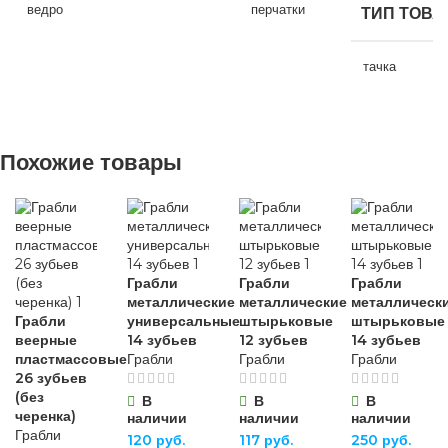
ведро
перчатки
ТИП ТОВА
НАЗНАЧЕНИЕ
НАЗНАЧЕНИЕ
НАЗНАЧЕНИЕ
тачка
для строительства
,
для хозяйственно-
для
для строительства
,
НАЗНАЧЕ
бытовых нужд
строительства
,
для хозяйственно-
для хозяйственно-
бытовых нужд
Похожие товары
бытовых нужд
для хозяйств
ВИД РАБОТ
бытовых нуж
ВИД РАБОТ
ВИД РАБОТ
универсальные
ВИД РАБО
универсальные
универсальные
Грабли
Грабли
Грабли
МАТЕРИАЛ
универсальн
металлические
металлические
металлическ
МАТЕРИАЛ
Грабли
универсальные
штырьковые
штырьковые
МАТЕРИАЛ
веерные
14 зубьев
12 зубьев
14 зубьев
ПВХ
,
МАТЕРИА
пластмассовые
Грабли
Грабли
Грабли
хлопчатобумажная
ПВХ
,
26 зубьев
ткань
пластик
хлопчатобумажная
(без
В
В
В
ткань
металл
черенка)
наличии
наличии
наличии
Грабли
120
руб.
117
руб.
250
руб.
ОСОБЕННОСТИ
ВЫСОТА