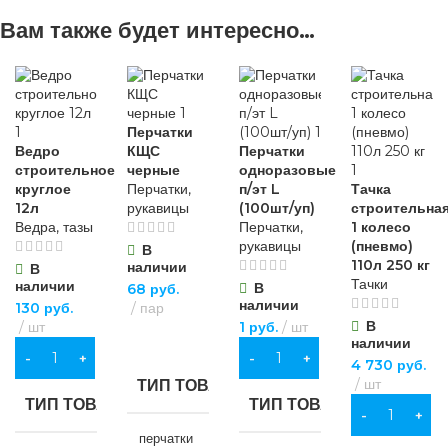
Вам также будет интересно…
Перчатки
Ведро
КЩС
Перчатки
строительное
черные
одноразовые
круглое
Перчатки,
п/эт L
Тачка
12л
рукавицы
(100шт/уп)
строительна
Ведра, тазы
Перчатки,
1 колесо
рукавицы
(пневмо)
В
110л 250 кг
наличии
В
Тачки
наличии
В
68
руб.
наличии
130
руб.
пар
В
шт
1
руб.
шт
В КОРЗИНУ
наличии
В КОРЗИНУ
В КОРЗИНУ
4 730
руб.
шт
ТИП ТОВАРА
ТИП ТОВАРА
ТИП ТОВАРА
В КОРЗИНУ
перчатки