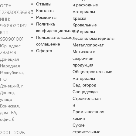
Отзывы
и расходные
ОГРН:
дерево
,
металл
Контакты
материалы
1229300136890
Реквизиты
Краски
ИНН:
Политика
Кровельные
9309020182
конфиденциальности
материалы
КПП:
Пользовательское
Лесопиломатериалы
930901001
соглашение
Металлопрокат
Юр. адрес:
Оферта
Метизная и
283049,
сварочная
Донецкая
продукция
Народная
Общестроительные
Республика,
материалы
Г.О.
Сад, огород
Донецкий, г.
Спецодежда
Донецк,
Строительная
улица
и
Воинская,
Промышленная
дом 16А,
химия
офис 6
Сухие
строительные
2001 - 2026