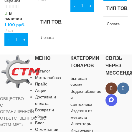
черенки
прочности
В КОРЗИНУ
ТИП ТОВА
ПОДРОБНЕЕ
повышенной
В
наличии
прочности
ТИП ТОВАРА
Лопата
1 100
руб.
шт
Лопата
В КОРЗИНУ
НАЗНАЧЕ
НАЗНАЧЕНИЕ
для хозяйств
МЕНЮ
КАТЕГОРИИ
СВЯЗЬ
бытовых нуж
ТОВАРОВ
ЧЕРЕЗ
для хозяйственно-
Каталог
МЕССЕНД
бытовых нужд
ВИД РАБО
Металлобаза
Бытовая
Прайс
химия
Акции
ВИД РАБОТ
Водоснабжение
универсальн
Доставка и
и
ОБЩЕСТВО
оплата
сантехника
С
универсальные
МАТЕРИА
Возврат и
Изделия из
ОГРАНИЧЕННОЙ
обмен
металла
ОТВЕТСТВЕННОСТЬЮ
МАТЕРИАЛ
Блог
Инвентарь
«СТМ-МЕТ»
дерево
,
мета
О компании
Инструмент