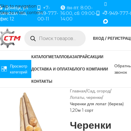
Skip to navigation
Донецк, ул.
+7-
пн-пт: 8:00-
Skip to main content
оинская 16а,
949-777-
16:00, сб: 09:00-
+7-949-777-
фис 12
00-11
14:00
ВХОД / РЕГИСТРАЦ
КАТАЛОГ
МЕТАЛЛОБАЗА
ПРАЙС
АКЦИИ
Обратн
Просмотр
ДОСТАВКА И ОПЛАТА
БЛОГ
О КОМПАНИИ
категорий
звонок
КОНТАКТЫ
Главная
Сад, огород
Лопаты, черенки
Черенки для лопат (береза)
1,20м 1 сорт
Черенки