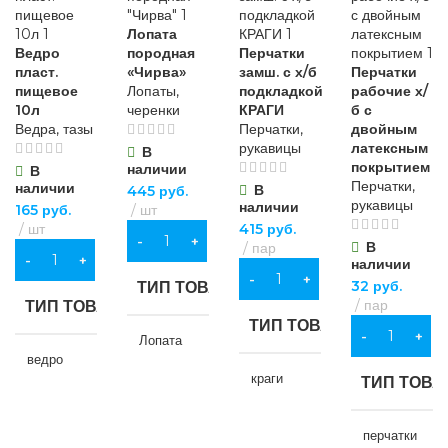
Лопата
Ведро
породная
Перчатки
пласт.
«Чирва»
замш. с х/б
Перчатки
пищевое
Лопаты,
подкладкой
рабочие х/
10л
черенки
КРАГИ
б с
Ведра, тазы
Перчатки,
двойным
рукавицы
латексным
В
покрытием
наличии
В
Перчатки,
наличии
В
445
руб.
рукавицы
наличии
165
руб.
шт
шт
415
руб.
В КОРЗИНУ
В
пар
В КОРЗИНУ
наличии
В КОРЗИНУ
32
руб.
ТИП ТОВАРА
пар
ТИП ТОВАРА
ТИП ТОВАРА
В КОРЗИНУ
Лопата
ведро
краги
ТИП ТОВА
НАЗНАЧЕНИЕ
НАЗНАЧЕНИЕ
НАЗНАЧЕНИЕ
перчатки