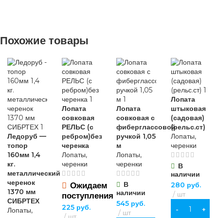
для хозяйственно-
бытовых нужд
для
строительства
,
для строительства
,
НАЗНАЧЕ
для хозяйственно-
для хозяйственно-
ВИД РАБОТ
бытовых нужд
бытовых нужд
Похожие товары
для строител
для хозяйств
универсальные
ВИД РАБОТ
ВИД РАБОТ
бытовых нуж
МАТЕРИАЛ
универсальные
универсальные
ВИД РАБО
Лопата
Лопата
Лопата
штыковая
дерево
,
металл
МАТЕРИАЛ
МАТЕРИАЛ
универсальн
совковая
совковая с
(садовая)
РЕЛЬС (с
фиберглассовой
(рельс.ст)
Ледоруб —
ребром)без
ручкой 1,05
Лопаты,
пластик
ПВХ
,
МАТЕРИА
топор
черенка
м
черенки
хлопчатобумажная
160мм 1,4
Лопаты,
Лопаты,
ткань
кг.
черенки
черенки
В
ВЫСОТА
ПВХ
,
металлический
наличии
хлопчатобум
черенок
В
Ожидаем
280
руб.
ОСОБЕННОСТИ
ткань
1370 мм
наличии
28 см
шт
поступления
СИБРТЕХ
545
руб.
225
руб.
В КОРЗИНУ
Лопаты,
повышенной
шт
ОСОБЕНН
шт