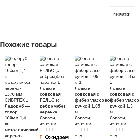
НАЗНАЧЕНИЕ
НАЗНАЧЕНИЕ
для хозяйственно-
перчатки
бытовых нужд
для
строительства
,
для строительства
,
для хозяйственно-
для хозяйственно-
НАЗНАЧЕ
бытовых нужд
ВИД РАБОТ
бытовых нужд
Похожие товары
для строител
универсальные
ВИД РАБОТ
ВИД РАБОТ
для хозяйств
бытовых нуж
универсальные
МАТЕРИАЛ
универсальные
ВИД РАБО
дерево
,
металл
МАТЕРИАЛ
МАТЕРИАЛ
Лопата
Лопата
Лопата
универсальн
совковая
совковая с
совковая с
РЕЛЬС (с
фиберглассовой
фиберглассо
пластик
ПВХ
,
Ледоруб —
ребром)без
ручкой 1,05
ручкой 1,3
хлопчатобумажная
МАТЕРИА
топор
черенка
м
м
ткань
160мм 1,4
Лопаты,
Лопаты,
Лопаты,
ВЫСОТА
кг.
черенки
черенки
черенки
ПВХ
,
металлический
ОСОБЕННОСТИ
хлопчатобум
черенок
28 см
Ожидаем
В
В
ткань