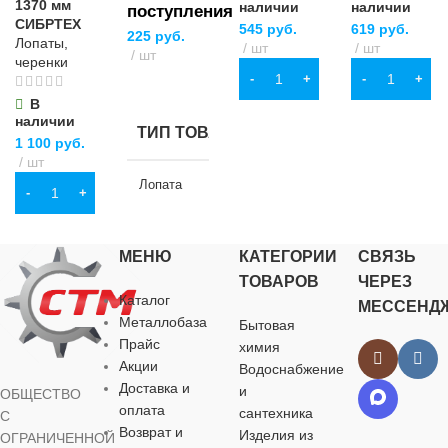
1370 мм
наличии
наличии
поступления
СИБРТЕХ
повышенной
545
руб.
619
руб.
225
руб.
Лопаты,
прочности
шт
шт
ОСОБЕНН
шт
черенки
В КОРЗИНУ
В КОРЗИНУ
ПОДРОБНЕЕ
повышенной
В
прочности
наличии
ТИП ТОВАРА
1 100
руб.
шт
Лопата
В КОРЗИНУ
НАЗНАЧЕНИЕ
МЕНЮ
КАТЕГОРИИ
СВЯЗЬ
ТОВАРОВ
ЧЕРЕЗ
для хозяйственно-
Каталог
МЕССЕНД
бытовых нужд
Металлобаза
Бытовая
Прайс
химия
Акции
ВИД РАБОТ
Водоснабжение
Доставка и
и
ОБЩЕСТВО
оплата
сантехника
С
универсальные
Возврат и
Изделия из
ОГРАНИЧЕННОЙ