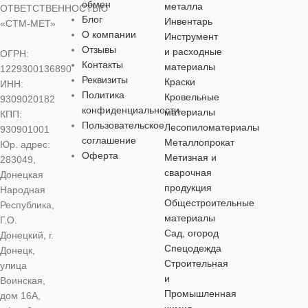
обмен
металла
ОТВЕТСТВЕННОСТЬЮ
МАТЕРИАЛ
Блог
Инвентарь
«СТМ-МЕТ»
О компании
Инструмент
Отзывы
и расходные
ОГРН:
дерево
,
металл
Контакты
материалы
1229300136890
Реквизиты
Краски
ИНН:
Политика
Кровельные
9309020182
конфиденциальности
материалы
КПП:
Пользовательское
Лесопиломатериалы
930901001
соглашение
Металлопрокат
Юр. адрес:
Оферта
Метизная и
283049,
сварочная
Донецкая
продукция
Народная
Общестроительные
Республика,
материалы
Г.О.
Сад, огород
Донецкий, г.
Спецодежда
Донецк,
Строительная
улица
и
Воинская,
Промышленная
дом 16А,