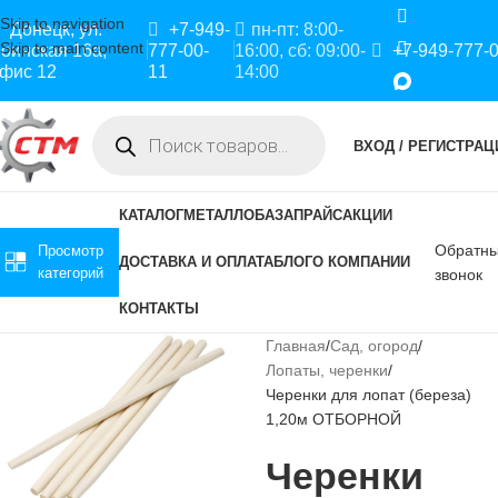
Skip to navigation
Донецк, ул.
+7-949-
пн-пт: 8:00-
Skip to main content
оинская 16а,
777-00-
16:00, сб: 09:00-
+7-949-777-
фис 12
11
14:00
ВХОД / РЕГИСТРАЦ
КАТАЛОГ
МЕТАЛЛОБАЗА
ПРАЙС
АКЦИИ
Обратн
Просмотр
ДОСТАВКА И ОПЛАТА
БЛОГ
О КОМПАНИИ
категорий
звонок
КОНТАКТЫ
Главная
Сад, огород
Лопаты, черенки
Черенки для лопат (береза)
1,20м ОТБОРНОЙ
Черенки