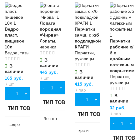
Лопата
Ведро
породная
Перчатки
пласт.
«Чирва»
замш. с х/б
пищевое
Лопаты,
подкладкой
Перчатки
10л
черенки
КРАГИ
рабочие х/
Ведра, тазы
Перчатки,
б с
рукавицы
двойным
В
латексным
наличии
В
покрытием
наличии
В
445
руб.
Перчатки,
наличии
165
руб.
шт
рукавицы
шт
415
руб.
В КОРЗИНУ
пар
В КОРЗИНУ
В
В КОРЗИНУ
наличии
ТИП ТОВАРА
32
руб.
ТИП ТОВАРА
пар
ТИП ТОВАРА
Лопата
В КОРЗИНУ
ведро
краги
НАЗНАЧЕНИЕ
ТИП ТОВА