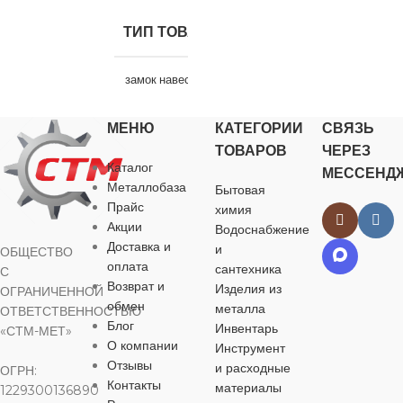
ЦВЕТ
ЦВЕТ
ТИП ТОВАРА
ЦВЕТ
в ассортименте
в ассортименте
замок навесной
в ассортимен
МАТЕРИАЛ
МАТЕРИАЛ
МЕНЮ
КАТЕГОРИИ
СВЯЗЬ
НАЗНАЧЕНИЕ
МАТЕРИА
ТОВАРОВ
ЧЕРЕЗ
Каталог
МЕССЕНД
закаленная сталь
чугун
для хозяйственно-
Сталь
Металлобаза
Бытовая
бытовых нужд
Прайс
химия
ВЫСОТА
ВЫСОТА
Акции
Водоснабжение
ВЫСОТА
ЦВЕТ
Доставка и
и
ОБЩЕСТВО
оплата
сантехника
С
14,9 мм
23 мм
22,5 мм
Возврат и
Изделия из
в ассортименте
ОГРАНИЧЕННОЙ
обмен
металла
ОТВЕТСТВЕННОСТЬЮ
ШИРИНА
ШИРИНА
Блог
Инвентарь
ШИРИНА
«СТМ-МЕТ»
МАТЕРИАЛ
О компании
Инструмент
Отзывы
и расходные
30 мм
23 мм
ОГРН:
70 мм
Контакты
материалы
чугун
1229300136890