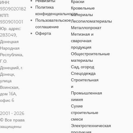
Реквизиты
Краски
ИНН:
ОСОБЕННОСТИ
ОСОБЕННОСТИ
Политика
ОСОБЕНН
Кровельные
9309020182
ШИРИНА
конфиденциальности
материалы
КПП:
Пользовательское
Лесопиломатериалы
прямая дужка
всепогодный
930901001
удлиненная д
соглашение
58 мм
Металлопрокат
Юр. адрес:
Оферта
Метизная и
283049,
сварочная
Донецкая
ОСОБЕННОСТИ
продукция
Народная
Общестроительные
Республика,
автоматическое
материалы
Г.О.
запирание
Сад, огород
Донецкий, г.
Спецодежда
Донецк,
Строительная
улица
и
Воинская,
Промышленная
дом 16А,
химия
офис 6
Сухие
строительные
2001 - 2026
смеси
© Все права
Электротехническая
защищены
продукция