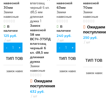
навесной
навесной
навесной
30мм
63мм
70мм
Замки
Замки
Замки
навесные
навесные
навесные
Замок
В
В
Ожидаем
навесной
наличии
наличии
поступлени
58 мм
125
руб.
240
руб.
250
руб.
ВС1Ч-375ПД
шт
шт
шт
влагозащ
В КОРЗИНУ
В КОРЗИНУ
черный 6
ПОДРОБНЕЕ
кл. d8,5 мм
длинная
ТИП ТОВАРА
ТИП ТОВАРА
ТИП ТОВА
дужка
Замки
навесные
замок навесной
замок навесной
замок навесн
Ожидаем
НАЗНАЧЕНИЕ
НАЗНАЧЕНИЕ
поступления
НАЗНАЧЕ
632
руб.
шт
для хозяйственно-
для хозяйственно-
для хозяйств
бытовых нужд
бытовых нужд
бытовых нуж
ПОДРОБНЕЕ