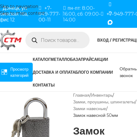
Skip to navigation
Донецк, ул.
+7-
пн-пт: 8:00-
Skip to main content
оинская 16а,
949-777-
16:00, сб: 09:00-
+7-949-777-
фис 12
00-11
14:00
ВХОД / РЕГИСТРАЦ
КАТАЛОГ
МЕТАЛЛОБАЗА
ПРАЙС
АКЦИИ
Обратн
Просмотр
ДОСТАВКА И ОПЛАТА
БЛОГ
О КОМПАНИИ
категорий
звонок
КОНТАКТЫ
Главная
Инвентарь
Замки, проушины, шпингалеты
Замки навесные
Замок навесной 50мм
Замок