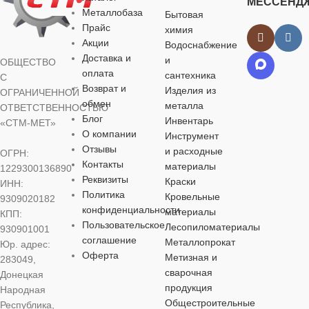
МЕССЕНД
Металлобаза
Бытовая
ЦВЕТ
ЦВЕТ
желтый
желтый
для водоснабжения
для водосна
Прайс
химия
Акции
Водоснабжение
Доставка и
и
ОБЩЕСТВО
ЦВЕТ
ЦВЕТ
черный
че
МАТЕРИАЛ
МАТЕРИАЛ
оплата
сантехника
С
Возврат и
Изделия из
ОГРАНИЧЕННОЙ
латунь
латунь
обмен
металла
МАТЕРИАЛ
МАТЕРИА
чугун
ОТВЕТСТВЕННОСТЬЮ
Блог
Инвентарь
«СТМ-МЕТ»
О компании
Инструмент
ДИАМЕТР
ДИАМЕТР
ДИАМЕТР
ДИАМЕТР
Отзывы
и расходные
ОГРН:
Контакты
материалы
1229300136890
3/4″
,
Ду 20
1″
,
Ду 25
Реквизиты
Краски
1″
,
Ду 25
2″
,
Ду 50
ИНН:
Политика
Кровельные
9309020182
конфиденциальности
материалы
КПП:
УПРАВЛЕНИЕ
УПРАВЛЕНИЕ
УПРАВЛЕНИЕ
УПРАВЛЕ
Пользовательское
Лесопиломатериалы
930901001
соглашение
Металлопрокат
Юр. адрес:
вентиль
вентиль
Оферта
Метизная и
вентиль
вентиль
283049,
сварочная
Донецкая
продукция
УСЛОВНОЕ
УСЛОВНОЕ
Народная
УСЛОВНОЕ
УСЛОВНО
Общестроительные
ДАВЛЕНИЕ
ДАВЛЕНИЕ
Республика,