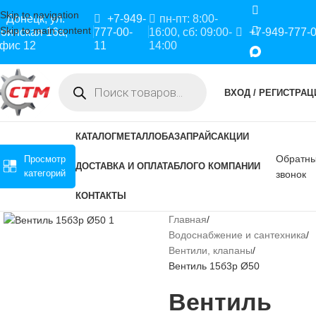
Skip to navigation
Донецк, ул.
+7-949-
пн-пт: 8:00-
Skip to main content
оинская 16а,
777-00-
16:00, сб: 09:00-
+7-949-777-
фис 12
11
14:00
ВХОД / РЕГИСТРАЦ
КАТАЛОГ
МЕТАЛЛОБАЗА
ПРАЙС
АКЦИИ
Обратн
Просмотр
ДОСТАВКА И ОПЛАТА
БЛОГ
О КОМПАНИИ
категорий
звонок
КОНТАКТЫ
Главная
Водоснабжение и сантехника
Вентили, клапаны
Вентиль 15б3р Ø50
Вентиль