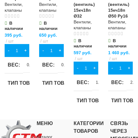
Вентили,
Вентили,
(вентиль)
(вентиль)
клапаны
клапаны
15кч18п
15кч18п
Ø32
Ø50 Ру16
Вентили,
Вентили,
В
В
клапаны
клапаны
наличии
наличии
395
руб.
650
руб.
В
В
шт
шт
наличии
наличии
В КОРЗИНУ
В КОРЗИНУ
597
руб.
1 460
руб.
шт
шт
ВЕС
ВЕС
0.18 кг
0.285 кг
В КОРЗИНУ
В КОРЗИНУ
ВЕС
ВЕС
1.21 кг
2.79
ТИП ТОВАРА
ТИП ТОВАРА
вентиль
вентиль
ТИП ТОВАРА
ТИП ТОВА
НАЗНАЧЕНИЕ
НАЗНАЧЕНИЕ
вентиль
вентиль
МЕНЮ
КАТЕГОРИИ
СВЯЗЬ
ТОВАРОВ
ЧЕРЕЗ
для водоснабжения
для водоснабжения
НАЗНАЧЕНИЕ
НАЗНАЧЕ
Каталог