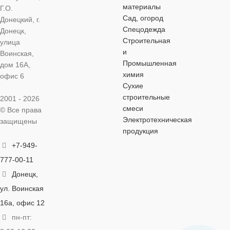
ДАВЛЕНИЕ
ДАВЛЕНИ
материалы
Г.О.
Сад, огород
Донецкий, г.
Ру 16
Ру 16
Ру 16
Ру 16
Спецодежда
Донецк,
Строительная
улица
и
ТИП
ТИП
Воинская,
ТИП
ТИП
Промышленная
ПРИСОЕДИНЕНИЯ
ПРИСОЕДИНЕНИЯ
дом 16А,
ПРИСОЕДИНЕНИЯ
ПРИСОЕД
химия
офис 6
Сухие
муфтовый
муфтовый
муфтовый
муфтовый
строительные
2001 - 2026
смеси
© Все права
РЕЗЬБА
РЕЗЬБА
Электротехническая
ВН
ВН
защищены
РЕЗЬБА
РЕЗЬБА
ВН
продукция
+7-949-
777-00-11
Донецк,
ул. Воинская
16а, офис 12
пн-пт: