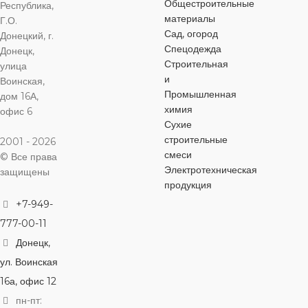
РЕЗЬБЫ
Общестроительные
Республика,
материалы
Г.О.
ВИД ФИТИНГА
РЕЗЬБА
Сад, огород
ВН
Донецкий, г.
3/4″
Спецодежда
Донецк,
Строительная
улица
соединительный
ВИД ФИТИНГА
РЕЗЬБА
НР
и
Воинская,
Промышленная
дом 16А,
химия
соединительный
офис 6
ВИД ФИТИНГА
Сухие
строительные
2001 - 2026
соединительный
смеси
© Все права
Электротехническая
защищены
продукция
+7-949-
777-00-11
Донецк,
ул. Воинская
16а, офис 12
пн-пт: