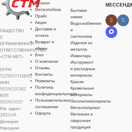
Каталог
МАТЕРИАЛ
МАТЕРИАЛ
отопления
МЕССЕНД
Металлобаза
Бытовая
Прайс
химия
латунь
латунь
МАТЕРИАЛ
Акции
Водоснабжение
Доставка и
и
ОБЩЕСТВО
ДИАМЕТР
ДЛИНА
оплата
25 мм
60 мм
сантехника
латунь
С
Возврат и
Изделия из
ОГРАНИЧЕННОЙ
обмен
металла
ОТВЕТСТВЕННОСТЬЮ
ТИП
ДИАМЕТР
ДЛИНА
32 мм
32 мм
Блог
Инвентарь
«СТМ-МЕТ»
ПРИСОЕДИНЕНИЯ
О компании
Инструмент
Отзывы
и расходные
ОГРН:
ТИП
ДИАМЕТР
20 мм
Контакты
резьбовой
материалы
1229300136890
ПРИСОЕДИНЕНИЯ
Реквизиты
Краски
ИНН:
Политика
ТИП
Кровельные
9309020182
ДИАМЕТР
резьбовой
конфиденциальности
ПРИСОЕДИНЕНИЯ
материалы
КПП:
РЕЗЬБЫ
Пользовательское
Лесопиломатериалы
930901001
соглашение
Металлопрокат
ДИАМЕТР
Юр. адрес:
резьбовой
1″
Оферта
Метизная и
РЕЗЬБЫ
283049,
сварочная
Донецкая
ДИАМЕТР
продукция
Народная
РЕЗЬБА
ВН
1 1/4″