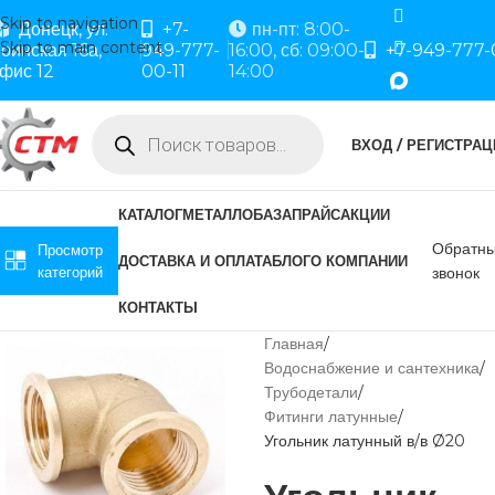
Skip to navigation
Донецк, ул.
+7-
пн-пт: 8:00-
Skip to main content
оинская 16а,
949-777-
16:00, сб: 09:00-
+7-949-777-
фис 12
00-11
14:00
ВХОД / РЕГИСТРАЦ
КАТАЛОГ
МЕТАЛЛОБАЗА
ПРАЙС
АКЦИИ
Обратн
Просмотр
ДОСТАВКА И ОПЛАТА
БЛОГ
О КОМПАНИИ
категорий
звонок
КОНТАКТЫ
Главная
Водоснабжение и сантехника
Трубодетали
Фитинги латунные
Угольник латунный в/в Ø20