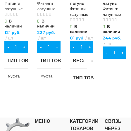
Фитинги
Фитинги
латунь
латунь
латунные
латунные
Фитинги
Фитинги
латунные
латунные
В
В
наличии
наличии
В
В
наличии
наличии
121
руб.
227
руб.
шт
шт
81
руб.
шт
244
руб.
шт
В КОРЗИНУ
В КОРЗИНУ
В КОРЗИНУ
В КОРЗИНУ
ТИП ТОВАРА
ТИП ТОВАРА
ВЕС
0.035 кг
муфта
муфта
ТИП ТОВАРА
НАЗНАЧЕНИЕ
НАЗНАЧЕНИЕ
ниппель
для водоснабжения
для водоснабжения
,
для
,
для
НАЗНАЧЕНИЕ
газоснабжения
,
для
газоснабжения
,
для
отопления
отопления
МЕНЮ
КАТЕГОРИИ
СВЯЗЬ
для водоснабжения
,
для
ТОВАРОВ
ЧЕРЕЗ
газоснабжения
,
для