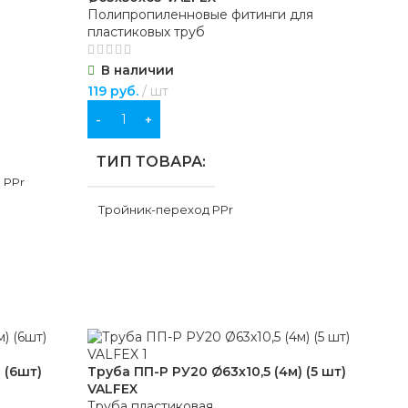
Полипропиленновые фитинги для
пластиковых труб
В наличии
119
руб.
шт
В КОРЗИНУ
ТИП ТОВАРА
 PPr
Тройник-переход PPr
ДИАМЕТР, ММ
50
,
63
МАТЕРИАЛ
PPr
Я
СОЕДИНЕНИЕ
пайка
 (6шт)
Труба ПП-Р РУ20 Ø63х10,5 (4м) (5 шт)
Тру
VALFEX
Ø32
ление
,
Труба пластиковая
Тру