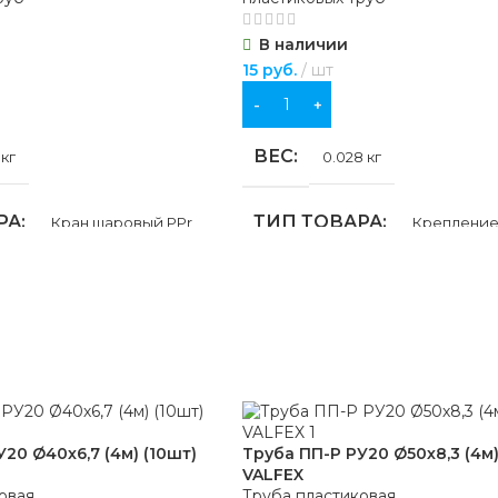
В наличии
15
руб.
шт
В КОРЗИНУ
ВЕС
 кг
0.028 кг
РА
ТИП ТОВАРА
Кран шаровый PPr
Крепление
 ММ
ДИАМЕТР, ММ
25
63
Л
МАТЕРИАЛ
PPr
PPr
НИЕ
ОБЛАСТЬ ПРИМЕНЕНИ
пайка
20 Ø40х6,7 (4м) (10шт)
Труба ПП-Р РУ20 Ø50х8,3 (4м)
VALFEX
горячее водоснабжение
,
отоп
 ПРИМЕНЕНИЯ
овая
Труба пластиковая
холодное водоснабжение