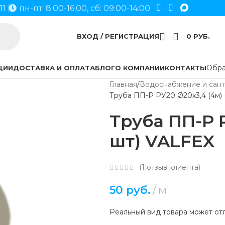
11
пн-пт: 8:00-16:00, сб: 09:00-14:00
ВХОД / РЕГИСТРАЦИЯ
0
РУБ.
Обра
ЦИИ
ДОСТАВКА И ОПЛАТА
БЛОГ
О КОМПАНИИ
КОНТАКТЫ
Главная
Водоснабжение и сант
Труба ПП-Р РУ20 Ø20х3,4 (4м) 
Труба ПП-Р Р
шт) VALFEX
(
1
отзыв клиента)
50
руб.
м
Реальный вид товара может отл