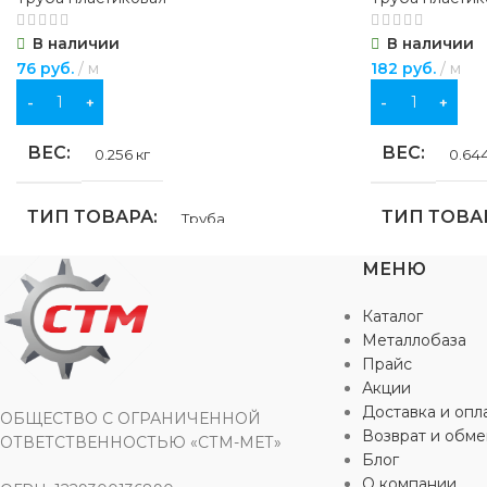
ДИАМЕТР
160 мм
В наличии
В наличии
горячее вод
холодное во
76
руб.
м
182
руб.
м
ВИД ФИТИНГА
В КОРЗИНУ
В КОРЗИНУ
ЦВЕТ
се
соединительный
ВЕС
ВЕС
0.256 кг
0.644
ТИП ТОВАРА
ТИП ТОВА
Труба
МЕНЮ
НАЗНАЧЕНИЕ
НАЗНАЧЕ
Каталог
для водоснабжения
,
для отопления
для водосна
Металлобаза
Прайс
Акции
БРЕНД
БРЕНД
FV Plast
P
Доставка и опл
ОБЩЕСТВО С ОГРАНИЧЕННОЙ
Возврат и обме
ОТВЕТСТВЕННОСТЬЮ «СТМ-МЕТ»
Блог
ЦВЕТ
ЦВЕТ
серый
се
О компании