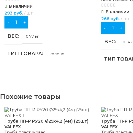
В наличии
В наличии
293
руб.
шт
266
руб.
шт
В КОРЗИНУ
В КОРЗИНУ
ВЕС
0.77 кг
ВЕС
0.142
ТИП ТОВАРА
колено
ТИП ТОВА
НАЗНАЧЕНИЕ
ДИАМЕТР,
дренаж
,
наружная канализация
МАТЕРИА
Похожие товары
ЦВЕТ
оранжевый
СОЕДИНЕ
МАТЕРИАЛ
полипропилен
Труба ПП-Р РУ20 Ø25х4,2 (4м) (25шт)
Труба ПП-Р РУ
VALFEX
VALFEX
ОБЛАСТЬ
Труба пластиковая
Труба пластик