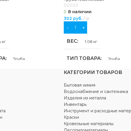
В наличии
оснабжение
,
отопление
,
ЦВЕТ
серый
доснабжение
302
руб.
м
В КОРЗИНУ
рый
ВЕС
 кг
1.08 кг
РА
ТИП ТОВАРА
Труба
Труба
КАТЕГОРИИ ТОВАРОВ
НИЕ
НАЗНАЧЕНИЕ
Бытовая химия
бжения
,
для отопления
для водоснабжения
,
для отопл
Водоснабжение и сантехника
Изделия из металла
Инвентарь
БРЕНД
ro-Aqua
ВОСТОК
ата
Инструмент и расходные мате
н
Краски
Кровельные материалы
ЦВЕТ
рый
серый
Лесопиломатериалы