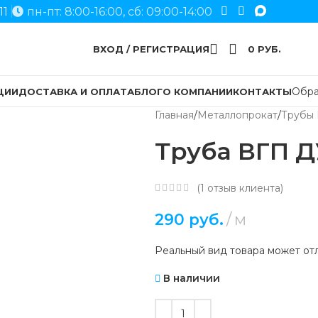
11
пн-пт: 8:00-16:00, сб: 09:00-14:00
ВХОД / РЕГИСТРАЦИЯ
0
РУБ.
Обра
ЦИИ
ДОСТАВКА И ОПЛАТА
БЛОГ
О КОМПАНИИ
КОНТАКТЫ
Главная
Металлопрокат
Трубы 
Труба ВГП Д
(
1
отзыв клиента)
290
руб.
м
Реальный вид товара может отл
В наличии