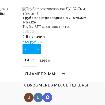
,8м
Труба электросварная ДУ- 57х3мм
Тру
9,5м,12м
9,5
Трубы ВГП электросварные
Тру
бочка
В наличии
В
349
руб.
м
471
В КОРЗИНУ
В
ВЕС
В
3.995 кг
ДИАМЕТР, ММ
Д
57
СВЯЗЬ ЧЕРЕЗ МЕССЕНДЖЕРЫ
ДЛИНА, М
Д
12
,
9.5
ФОРМА
Ф
Круглая