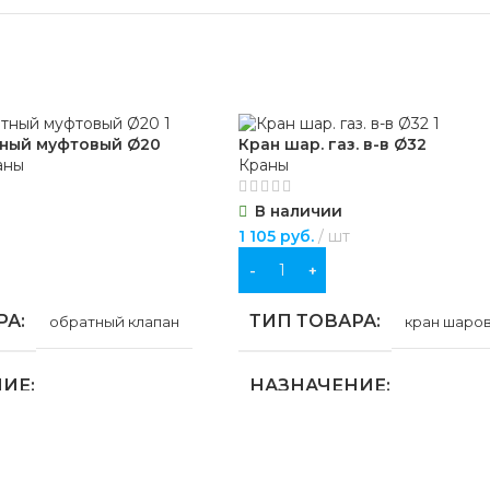
тный муфтовый Ø20
Кран шар. газ. в-в Ø32
аны
Краны
В наличии
1 105
руб.
шт
В КОРЗИНУ
РА
ТИП ТОВАРА
обратный клапан
кран шаро
НИЕ
НАЗНАЧЕНИЕ
бжения
для газоснабжения