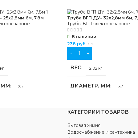
МАТЕРИАЛ
лтый
латунь
 25х2,8мм 6м, 7,8м
Труба ВГП ДУ- 32х2,8мм 6м, 7
Л
ДИАМЕТР
латунь
1 1/4″
,
Ду 32
ектросварные
Трубы ВГП электросварные
В наличии
УПРАВЛЕНИЕ
3/4″
,
Ду 20
ручка-ба
238
руб.
м
В КОРЗИНУ
НИЕ
УСЛОВНОЕ ДАВЛЕНИЕ
пружинный
ВЕС
 кг
2.02 кг
Ру 40
Е ДАВЛЕНИЕ
Ру 10
 ММ
ДИАМЕТР, ММ
25
32
ТИП ПРИСОЕДИНЕНИЯ
СОЕДИНЕНИЯ
ДЛИНА, М
7.8
7.8
муфтовый
КАТЕГОРИИ ТОВАРОВ
ФОРМА
Круглая
Круглая
РЕЗЬБА
Бытовая химия
ВН
ВН
Водоснабжение и сантехника