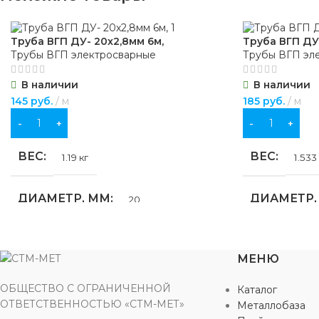
ЦВЕТ
же
для водоснабжения
Труба ВГП ДУ- 20х2,8мм 6м,
Труба ВГП ДУ-
ЦВЕТ
МАТЕРИА
черный
Трубы ВГП электросварные
Трубы ВГП эл
В наличии
В наличии
МАТЕРИАЛ
ДИАМЕТР
чугун
145
руб.
м
185
руб.
м
В КОРЗИНУ
В КОРЗИНУ
ДИАМЕТР
УПРАВЛЕ
1″
,
Ду 25
ВЕС
ВЕС
1.19 кг
1.533
УПРАВЛЕНИЕ
УСЛОВНО
вентиль
ДИАМЕТР, ММ
ДИАМЕТР,
20
УСЛОВНОЕ ДАВЛЕНИЕ
ТИП ПРИ
Ру 16
ДЛИНА, М
ДЛИНА, М
6
муфтовый
МЕНЮ
ТИП ПРИСОЕДИНЕНИЯ
ФОРМА
ФОРМА
Круглая
ОБЩЕСТВО С ОГРАНИЧЕННОЙ
Каталог
РЕЗЬБА
муфтовый
ОТВЕТСТВЕННОСТЬЮ «СТМ-МЕТ»
Металлобаза