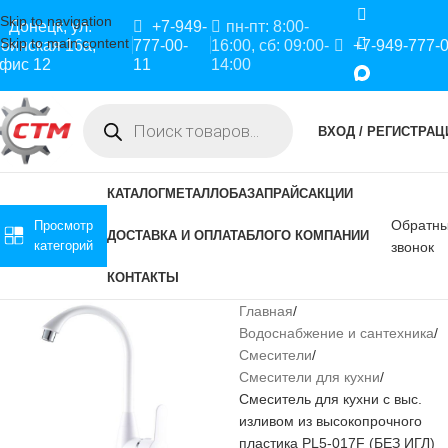
Skip to navigation
Донецк, ул.
+7-949-
пн-пт: 8:00-
Skip to main content
оинская 16а,
777-00-
16:00, сб: 09:00-
+7-949-777-
фис 12
11
14:00
ВХОД / РЕГИСТРАЦ
КАТАЛОГ
МЕТАЛЛОБАЗА
ПРАЙС
АКЦИИ
Обратн
Просмотр
ДОСТАВКА И ОПЛАТА
БЛОГ
О КОМПАНИИ
категорий
звонок
КОНТАКТЫ
Главная
Водоснабжение и сантехника
Смесители
Смесители для кухни
Смеситель для кухни с выс.
изливом из высокопрочного
пластика PL5-017F (БЕЗ ИГЛ)