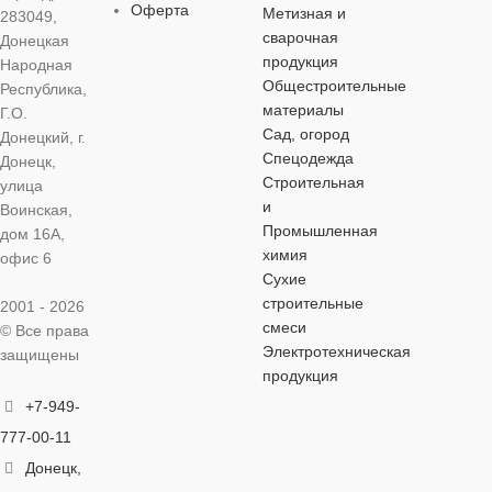
АЭРАТОР
Оферта
да
Метизная и
ДЛИНА ИЗЛИВА
ДЛИНА ИЗЛИВА
МАТЕРИА
283049,
сварочная
Донецкая
продукция
Народная
МАТЕРИАЛ
140 мм
170 мм
,
190 мм
цинковый спл
Общестроительные
Республика,
материалы
Г.О.
латунь
Сад, огород
МАТЕРИАЛ
МАТЕРИАЛ
МАТЕРИАЛ
силумин
Донецкий, г.
Спецодежда
Донецк,
Строительная
улица
ДИАМЕТР
цинковый сплав
цинковый спл
МАТЕРИАЛ КОРПУСА
и
Воинская,
КАРТРИДЖА
Промышленная
дом 16А,
МАТЕРИАЛ КОРПУСА
ДИАМЕТР
химия
цинковый сплав
офис 6
35 мм
Сухие
строительные
2001 - 2026
латунь
35 мм
ВЫСОТА СМЕСИТЕЛЯ
смеси
© Все права
ПОКРЫТИЕ
хром
Электротехническая
защищены
ДИАМЕТР КАРТРИДЖА
ВЫСОТА
продукция
220 мм
ТИП УСТАНОВКИ
+7-949-
35 мм
ВЫСОТА
ПОКРЫТИ
777-00-11
220 мм
настольный
Донецк,
ВЫСОТА СМЕСИТЕЛЯ