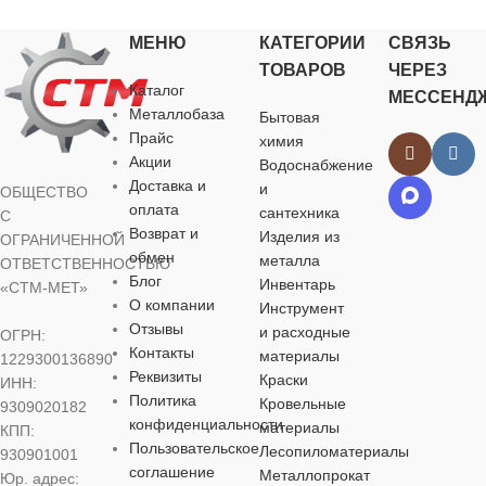
ТИП ТОВАРА
ТИП ТОВАРА
ТИП ТОВА
смеситель
смеситель
МЕНЮ
КАТЕГОРИИ
СВЯЗЬ
ТИП ТОВАРА
ТИП СМЕСИТЕЛЯ
ТИП СМЕСИТЕЛЯ
ТИП СМЕ
ТОВАРОВ
ЧЕРЕЗ
Каталог
МЕССЕНД
смеситель
Металлобаза
Бытовая
двухрычажный
однорычажный
однорычажны
Прайс
химия
Акции
Водоснабжение
ТИП СМЕСИТЕЛЯ
БРЕНД
БРЕНД
БРЕНД
Доставка и
и
ОБЩЕСТВО
оплата
сантехника
С
однорычажный
Возврат и
Изделия из
ОГРАНИЧЕННОЙ
Ростовская Мануфактура
Ростовская Мануфактура
Ростовская 
обмен
металла
Сантехники
Сантехники
Сантехники
ОТВЕТСТВЕННОСТЬЮ
Блог
Инвентарь
«СТМ-МЕТ»
БРЕНД
Q-tap
О компании
Инструмент
РАЗМЕР КРЕПЛЕНИЯ
РАЗМЕР КРЕПЛЕНИЯ
РАЗМЕР К
Отзывы
и расходные
ОГРН:
Контакты
РАЗМЕР
материалы
1229300136890
Реквизиты
КРЕПЛЕНИЯ
G1/2
G1/2
G1/2
Краски
ИНН:
Политика
Кровельные
9309020182
конфиденциальности
материалы
КПП:
G1/2
АЭРАТОР
АЭРАТОР
АЭРАТОР
да
да
Пользовательское
Лесопиломатериалы
930901001
соглашение
Металлопрокат
Юр. адрес: