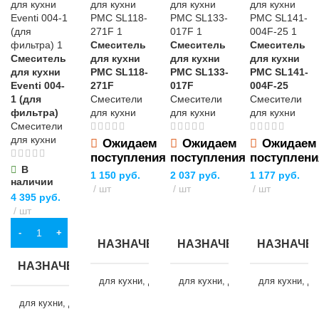
Смеситель
Смеситель
Смеситель
Смеситель
для кухни
для кухни
для кухни
для кухни
РМС SL118-
РМС SL133-
РМС SL141-
Eventi 004-
271F
017F
004F-25
1 (для
Смесители
Смесители
Смесители
фильтра)
для кухни
для кухни
для кухни
Смесители
для кухни
Ожидаем
Ожидаем
Ожидаем
поступления
поступления
поступлени
В
1 150
руб.
2 037
руб.
1 177
руб.
наличии
шт
шт
шт
4 395
руб.
шт
ПОДРОБНЕЕ
ПОДРОБНЕЕ
ПОДРОБНЕЕ
В КОРЗИНУ
НАЗНАЧЕНИЕ
НАЗНАЧЕНИЕ
НАЗНАЧЕ
НАЗНАЧЕНИЕ
для кухни
,
для кухни (мойки)
для кухни
,
для кухни (мойки)
для кухни
,
дл
для кухни
,
для кухни
(мойки)