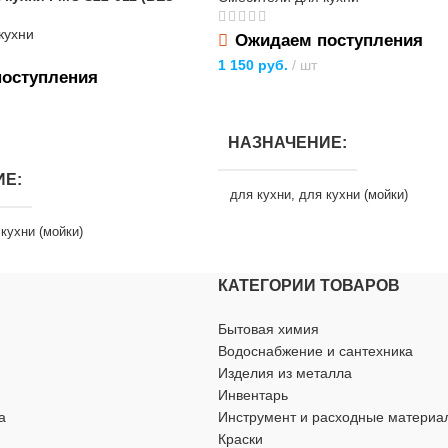
кухни
Ожидаем поступления
1 150
руб.
шт
оступления
ПОДРОБНЕЕ
НАЗНАЧЕНИЕ
ИЕ
для кухни
,
для кухни (мойки)
кухни (мойки)
ТИП ТОВАРА
смеситель
КАТЕГОРИИ ТОВАРОВ
А
смеситель
ТИП СМЕСИТЕЛЯ
двухры
Бытовая химия
ИТЕЛЯ
однорычажный
Водоснабжение и сантехника
БРЕНД
Изделия из металла
Инвентарь
а
Инструмент и расходные материа
Ростовская Мануфактура Сантехни
Краски