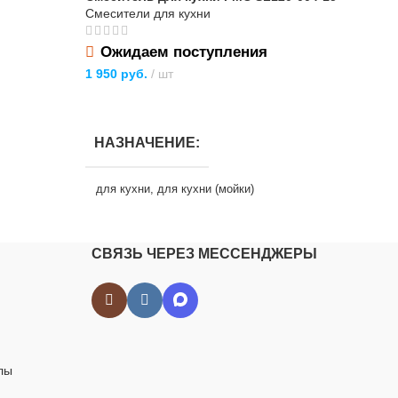
Смесители для кухни
Сме
Ожидаем поступления
О
1 950
руб.
шт
2 8
ПОДРОБНЕЕ
П
НАЗНАЧЕНИЕ
Н
для кухни
,
для кухни (мойки)
дл
ТИП ТОВАРА
Т
смеситель
СВЯЗЬ ЧЕРЕЗ МЕССЕНДЖЕРЫ
чажный
ТИП СМЕСИТЕЛЯ
Г
однорычажный
Га
БРЕНД
лы
ки
Т
Ростовская Мануфактура Сантехники