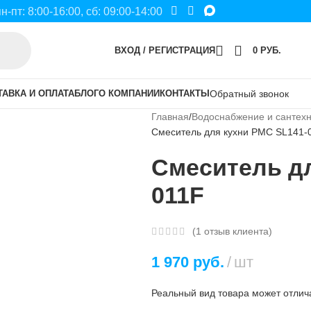
пн-пт: 8:00-16:00, сб: 09:00-14:00
ВХОД / РЕГИСТРАЦИЯ
0
РУБ.
ТАВКА И ОПЛАТА
БЛОГ
О КОМПАНИИ
КОНТАКТЫ
Обратный звонок
Главная
Водоснабжение и сантех
Смеситель для кухни РМС SL141-
Смеситель дл
011F
(
1
отзыв клиента)
1 970
руб.
шт
Реальный вид товара может отлича