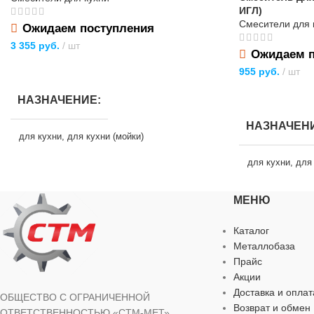
ИГЛ)
Смесители для 
Ожидаем поступления
3 355
руб.
шт
Ожидаем п
ПОДРОБНЕЕ
955
руб.
шт
ПОДРОБНЕЕ
НАЗНАЧЕНИЕ
НАЗНАЧЕН
для кухни
,
для кухни (мойки)
для кухни
,
для 
ТИП ТОВАРА
смеситель
МЕНЮ
ТИП ТОВАР
ГАРАНТИЯ
Каталог
ТИП СМЕС
Металлобаза
Гарантия производителя — 7 лет
Прайс
Акции
БРЕНД
БРЕНД
Доставка и оплат
BOOU
ОБЩЕСТВО С ОГРАНИЧЕННОЙ
Возврат и обмен
ОТВЕТСТВЕННОСТЬЮ «СТМ-МЕТ»