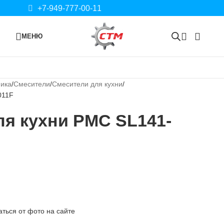
+7-949-777-00-11
МЕНЮ
ника
Смесители
Смесители для кухни
011F
я кухни РМС SL141-
ться от фото на сайте