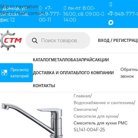
Skip to navigation
Донецк, ул.
+7-
пн-пт: 8:00-
Skip to main content
оинская 16а,
949-777-
16:00, сб: 09:00-
+7-949-777-
фис 12
00-11
14:00
ВХОД / РЕГИСТРАЦ
КАТАЛОГ
МЕТАЛЛОБАЗА
ПРАЙС
АКЦИИ
Обратн
Просмотр
ДОСТАВКА И ОПЛАТА
БЛОГ
О КОМПАНИИ
категорий
звонок
КОНТАКТЫ
Главная
Водоснабжение и сантехника
Смесители
Смесители для кухни
Смеситель для кухни РМС
SL141-004F-25