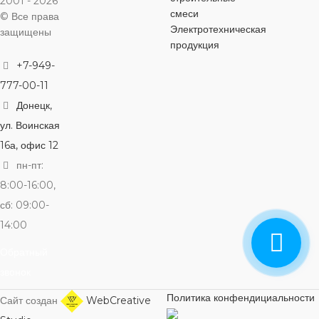
2001 - 2026
МАТЕРИАЛ
смеси
© Все права
цинковый сплав
ПОКРЫТИЕ
хром
Электротехническая
35 мм
защищены
продукция
цинковый спл
ДИАМЕТР КАРТРИДЖА
ТИП УСТАНОВКИ
+7-949-
ВЫСОТА
390 мм
ДИАМЕТР
777-00-11
40 мм
настольный
Донецк,
ШИРИНА
170 мм
25 мм
ул. Воинская
ВЫСОТА
220 мм
УПРАВЛЕНИЕ
16а, офис 12
ПОКРЫТИЕ
хром
ВЫСОТА 
пн-пт:
ВЫСОТА СМЕСИТЕЛЯ
рычажное
8:00-16:00,
УПРАВЛЕНИЕ
рычажное
305 мм
сб: 09:00-
120 мм
ЛЕЙКА
нет
14:00
ТИП УСТАНОВКИ
ВЫСОТА
Обратный
ПОКРЫТИЕ
хром
ПОВОРОТНЫЙ
звонок
ИЗЛИВ
настольный
ПОКРЫТИ
ШИРИНА
170 мм
Политика конфендициальности
Сайт создан
WebCreative
да
ЛЕЙКА
нет