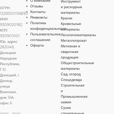
О компании
Инструмент
ТИП СМЕ
Отзывы
и расходные
ОГРН:
РАЗМЕР КРЕПЛЕНИЯ
Контакты
РАЗМЕР
материалы
1229300136890
РАЗМЕР КРЕПЛЕНИЯ
Реквизиты
КРЕПЛЕНИЯ
однорычажны
Краски
ИНН:
G1/2
Политика
Кровельные
9309020182
G1/2
конфиденциальности
материалы
КПП:
G1/2
РАЗМЕР К
Пользовательское
Лесопиломатериалы
930901001
АЭРАТОР
да
соглашение
Металлопрокат
Юр. адрес:
АЭРАТОР
да
АЭРАТОР
Оферта
G1/2
да
Метизная и
283049,
ДЛИНА ИЗЛИВА
сварочная
Донецкая
МАТЕРИАЛ
продукция
Народная
АЭРАТОР
МАТЕРИАЛ
Общестроительные
Республика,
140 мм
,
175 мм
материалы
Г.О.
нержавеющая сталь
латунь
Сад, огород
МАТЕРИА
Донецкий, г.
МАТЕРИАЛ
Спецодежда
Донецк,
МАТЕРИАЛ КОРПУСА
Строительная
улица
ДИАМЕТР
цинковый спл
и
Воинская,
цинковый сплав
КАРТРИДЖА
Промышленная
дом 16А,
цинковый сплав
ДЛИНА ИЗ
химия
офис 6
МАТЕРИАЛ КОРПУСА
35 мм
Сухие
ДИАМЕТР КАРТРИДЖА
строительные