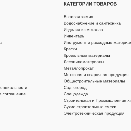
КАТЕГОРИИ ТОВАРОВ
МАТЕРИАЛ
00 м
стекловолокно
Бытовая химия
Водоснабжение и сантехника
Изделия из металла
ДЛИНА
50 мм
20 м
Инвентарь
а
Инструмент и расходные материа
ШИРИНА
42 мм
Краски
Кровельные материалы
Лесопиломатериалы
ОСОБЕННОСТИ
клейкий с
Металлопрокат
Метизная и сварочная продукция
Общестроительные материалы
денциальности
Сад, огород
е соглашение
Спецодежда
Строительная и Промышленная х
Сухие строительные смеси
Электротехническая продукция