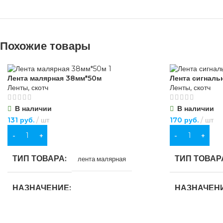
Похожие товары
Лента малярная 38мм*50м
Лента сигналь
Ленты, скотч
Ленты, скотч
В наличии
В наличии
131
руб.
шт
170
руб.
шт
В КОРЗИНУ
В КОРЗИНУ
ТИП ТОВАРА
ТИП ТОВАР
лента малярная
НАЗНАЧЕНИЕ
НАЗНАЧЕН
для строительства
,
для хозяйственно-
ЦВЕТ
кра
бытовых нужд