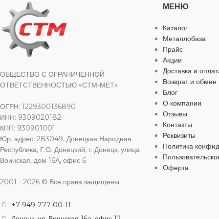
МЕНЮ
ДЛИНА
2
ЦВЕТ
белый
Каталог
Металлобаза
Прайс
ШИРИНА
ДЛИНА
50 м
Акции
Доставка и оплат
ОБЩЕСТВО С ОГРАНИЧЕННОЙ
Возврат и обмен
ШИРИНА
ОТВЕТСТВЕННОСТЬЮ «СТМ-МЕТ»
38 мм
Блог
О компании
ОГРН: 1229300136890
Отзывы
ИНН: 9309020182
Контакты
КПП: 930901001
Реквизиты
Юр. адрес: 283049, Донецкая Народная
Политика конфи
Республика, Г.О. Донецкий, г. Донецк, улица
Пользовательско
Воинская, дом 16А, офис 6
Оферта
2001 - 2026 © Все права защищены
+7-949-777-00-11
Донецк, ул. Воинская 16а, офис 12