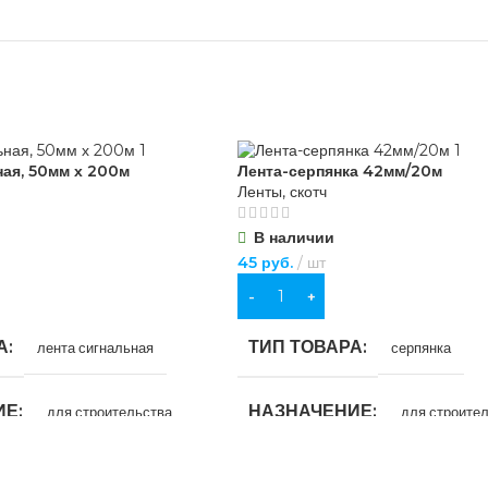
ная, 50мм х 200м
Лента-серпянка 42мм/20м
Ленты, скотч
В наличии
45
руб.
шт
В КОРЗИНУ
А
ТИП ТОВАРА
лента сигнальная
серпянка
ИЕ
НАЗНАЧЕНИЕ
для строительства
для строите
ЦВЕТ
сно-белая
белый