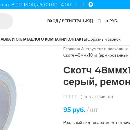
н-пт: 8:00-16:00, сб: 09:00-14:00
ВХОД / РЕГИСТРАЦИЯ
0
РУБ.
Обратный звонок
АВКА И ОПЛАТА
БЛОГ
О КОМПАНИИ
КОНТАКТЫ
Главная
Инструмент и расходные
Скотч 48ммх10 м (армированный, 
Скотч 48ммх
серый, ремон
(
1
отзыв клиента)
95
руб.
шт
Реальный вид товара может отлича