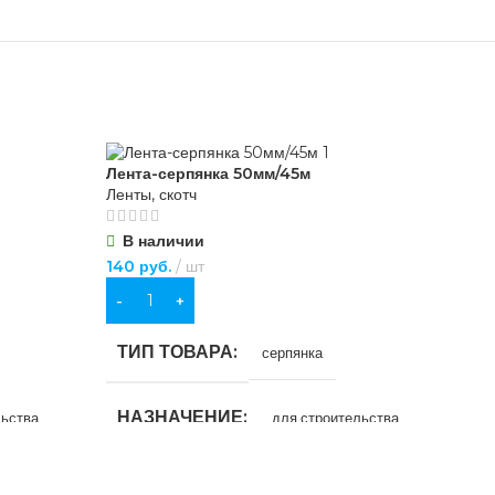
Лента-серпянка 50мм/45м
Лен
Ленты, скотч
Лен
В наличии
В
140
руб.
шт
185
В КОРЗИНУ
В
ТИП ТОВАРА
Т
серпянка
НАЗНАЧЕНИЕ
Н
льства
для строительства
ЦВЕТ
Ц
белый