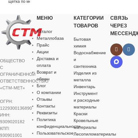
щетка по металлу
бытовых нужд
бытовых нужд
бытовых нуж
МЕНЮ
КАТЕГОРИИ
СВЯЗЬ
НАЗНАЧЕНИЕ
БРЕНД
БРЕНД
БРЕНД
ТОВАРОВ
ЧЕРЕЗ
Каталог
МЕССЕНД
для хозяйственно-
Металлобаза
Профессионал
Sparta
Рыжий кот
Бытовая
бытовых нужд
Прайс
химия
Акции
Водоснабжение
МАТЕРИАЛ
МАТЕРИАЛ
ЦВЕТ
БРЕНД
Доставка и
и
ОБЩЕСТВО
оплата
сантехника
С
дерево
,
пластик
дерево
,
пластик
в ассортимен
Возврат и
Изделия из
Sparta
ОГРАНИЧЕННОЙ
обмен
металла
ОТВЕТСТВЕННОСТЬЮ
Блог
Инвентарь
«СТМ-МЕТ»
МАТЕРИА
МАТЕРИАЛ
О компании
Инструмент
Отзывы
и расходные
ОГРН:
пластик
Контакты
металл
,
пластик
материалы
1229300136890
Реквизиты
Краски
ИНН:
Политика
Кровельные
9309020182
ДЛИНА
конфиденциальности
материалы
КПП:
Пользовательское
Лесопиломатериалы
930901001