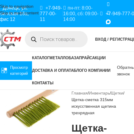
Skip to navigation
Донецк, ул.
+7-949-
пн-пт: 8:00-
Skip to main content
оинская 16а,
777-00-
16:00, сб: 09:00-
+7-949-777-
фис 12
11
14:00
ВХОД / РЕГИСТРАЦ
КАТАЛОГ
МЕТАЛЛОБАЗА
ПРАЙС
АКЦИИ
Обратн
Просмотр
ДОСТАВКА И ОПЛАТА
БЛОГ
О КОМПАНИИ
категорий
звонок
КОНТАКТЫ
Главная
Инвентарь
Щетки
Щетка-сметка 315мм
искусственная щетина
трехрядная
Щетка-