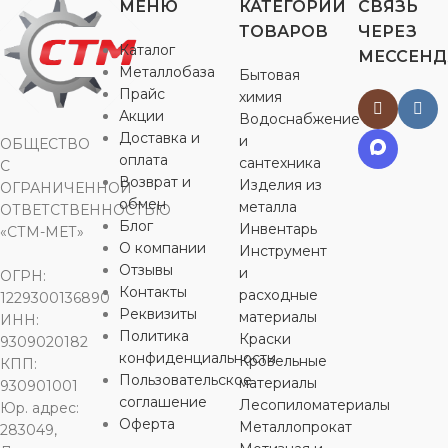
МЕНЮ
КАТЕГОРИИ
СВЯЗЬ
ТОВАРОВ
ЧЕРЕЗ
НАЗНАЧЕНИЕ
НАЗНАЧЕНИЕ
НАЗНАЧЕНИЕ
НАЗНАЧ
Каталог
МЕССЕН
Металлобаза
Бытовая
Прайс
химия
для строительства
для строительства
,
для строительства
,
для строите
,
Акции
Водоснабжение
для хозяйственно-
для хозяйственно-
для хозяйственно-
для хозяйст
бытовых нужд
бытовых нужд
бытовых нужд
бытовых ну
Доставка и
и
ОБЩЕСТВО
оплата
сантехника
С
Возврат и
Изделия из
ОГРАНИЧЕННОЙ
ВИД РАБОТ
ВИД РАБОТ
ВИД РАБОТ
ВИД РАБ
обмен
металла
ОТВЕТСТВЕННОСТЬЮ
Блог
Инвентарь
«СТМ-МЕТ»
для внутренних
для внутренних
для внутренних
для внутрен
О компании
Инструмент
работ
,
для
работ
,
для
работ
,
для
работ
,
для
Отзывы
и
ОГРН:
наружных работ
наружных работ
наружных работ
наружных р
Контакты
расходные
1229300136890
Реквизиты
материалы
ИНН:
ЦВЕТ
ЦВЕТ
ЦВЕТ
ЦВЕТ
Политика
Краски
9309020182
конфиденциальности
Кровельные
КПП:
Пользовательское
материалы
930901001
серебристый
серебристый
серебристый
серебрист
соглашение
Лесопиломатериалы
Юр. адрес:
Оферта
Металлопрокат
283049,
МАТЕРИАЛ
МАТЕРИАЛ
МАТЕРИАЛ
МАТЕРИ