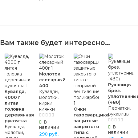
Вам также будет интересно…
Молоток
слесарный
Рукавицы
400г
брез.
Кувалда,
Кувалды,
уплотненны
4000 г
молотки,
(480)
литая
кирки,
Перчатки,
головка
киянки
Очки
рукавицы
деревянная
газосварщика
рукоятка
защитные
В
Кувалды,
закрытого
В
наличии
наличии
молотки,
типа с
290
руб.