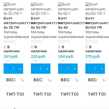
для хозяйственно-
МАТЕРИ
бытовых нужд
бытовых нужд
ОСОБЕННОСТИ
ПВХ
,
МАТЕРИАЛ
Болт
Болт
Болт
Болт
ВИД РАБОТ
хлопчатобу
метрич.шест.гол.
метрич.шест.гол.
метрич.шест.гол.
метрич.шест
ткань
0,4 кг
6х 30 ПР
6х 50 ПР
8х 60
8х100 ПР
дерево
,
металл
универсальные
Метизы
Метизы
Метизы
Метизы
оцинкованные
оцинкованные
оцинкованные
оцинкованн
ОСОБЕН
ОСОБЕННОСТИ
МАТЕРИАЛ
В
В
В
В
повышенно
наличии
наличии
наличии
наличии
прочности
4 кг
201
руб.
225
руб.
200
руб.
275
руб.
пластик
,
стекло
кг
кг
кг
кг
В КОРЗИНУ
В КОРЗИНУ
В КОРЗИНУ
В КОРЗИНУ
ОСОБЕННОСТИ
ВЕС
ВЕС
ВЕС
ВЕС
1 кг
1 кг
1 кг
1 кг
установка
защитного стекла
ТИП ТОВАРА
ТИП ТОВАРА
ТИП ТОВАРА
ТИП ТОВ
болт
болт
болт
болт