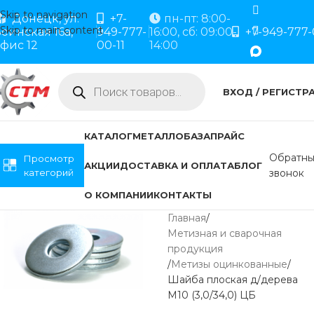
Skip to navigation
Донецк, ул.
+7-
пн-пт: 8:00-
Skip to main content
оинская 16а,
949-777-
16:00, сб: 09:00-
+7-949-777-
фис 12
00-11
14:00
ВХОД / РЕГИСТР
КАТАЛОГ
МЕТАЛЛОБАЗА
ПРАЙС
Обратн
Просмотр
АКЦИИ
ДОСТАВКА И ОПЛАТА
БЛОГ
категорий
звонок
О КОМПАНИИ
КОНТАКТЫ
Главная
Метизная и сварочная
продукция
Метизы оцинкованные
Шайба плоская д/дерева
М10 (3,0/34,0) ЦБ