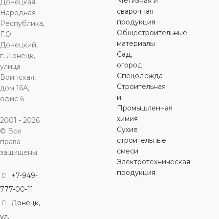
Метизная и
Донецкая
сварочная
Народная
продукция
Республика,
оцинкованная сталь
оцинкованная сталь
оцинкованная сталь
оцинкованна
Общестроительные
Г.О.
материалы
Донецкий,
ДЛИНА
ДЛИНА
ДЛИНА
ДЛИНА
30 мм
50 мм
60 мм
Сад,
г. Донецк,
огород
улица
Спецодежда
Воинская,
ДИАМЕТР
ДИАМЕТР
ДИАМЕТР
ДИАМЕТ
Строительная
дом 16А,
и
офис 6
6 мм
6 мм
8 мм
8 мм
Промышленная
химия
2001 - 2026
Сухие
© Все
ШЛИЦ
ШЛИЦ
ШЛИЦ
ШЛИЦ
строительные
права
смеси
защищены
наружный
наружный
наружный
наружный
Электротехническая
шестигранник
шестигранник
шестигранник
шестигранн
продукция
+7-949-
777-00-11
ГОЛОВКА
ГОЛОВКА
ГОЛОВКА
ГОЛОВКА
Донецк,
ул.