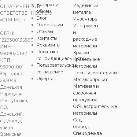
Возврат и
Изделия из
ОГРАНИЧЕННОЙ
ШИРИНА
ШИРИНА
ШИРИНА
ШИРИНА
обмен
металла
ОТВЕТСТВЕННОСТЬЮ
Блог
Инвентарь
«СТМ-МЕТ»
115 мм
115 мм
115 мм
115 мм
О компании
Инструмент
Отзывы
и
ОГРН:
Контакты
расходные
ОСОБЕННОСТИ
ОСОБЕННОСТИ
ОСОБЕННОСТИ
ОСОБЕН
1229300136890
Реквизиты
материалы
ИНН:
Политика
Краски
9309020182
зернистость 60
зернистость 60
зернистость 100
зернистость
конфиденциальности
Кровельные
КПП:
Пользовательское
материалы
930901001
соглашение
Лесопиломатериалы
Юр. адрес:
Оферта
Металлопрокат
283049,
Метизная и
Донецкая
сварочная
Народная
продукция
Республика,
Общестроительные
Г.О.
материалы
Донецкий,
Сад,
г. Донецк,
огород
улица
Спецодежда
Воинская,