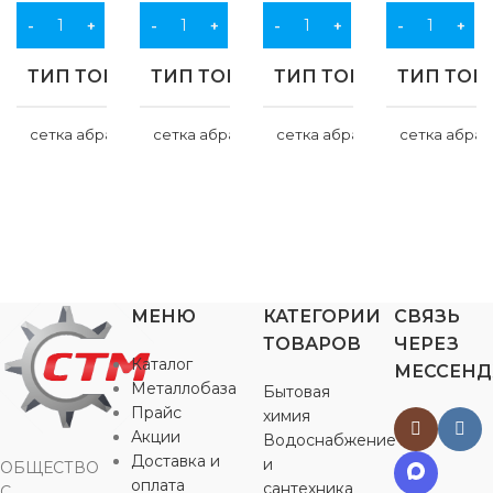
В КОРЗИНУ
В КОРЗИНУ
В КОРЗИНУ
В КОРЗИНУ
ТИП ТОВАРА
ТИП ТОВАРА
ТИП ТОВАРА
ТИП ТОВ
сетка абразивная
сетка абразивная
сетка абразивная
сетка абра
НАЗНАЧЕНИЕ
НАЗНАЧЕНИЕ
НАЗНАЧЕНИЕ
НАЗНАЧ
для строительства
для строительства
для строительства
для строите
МАТЕРИАЛ
МАТЕРИАЛ
МАТЕРИАЛ
МАТЕРИ
МЕНЮ
КАТЕГОРИИ
СВЯЗЬ
ТОВАРОВ
ЧЕРЕЗ
Каталог
МЕССЕН
карбид кремния
карбид кремния
,
карбид кремния
,
карбид кре
,
Металлобаза
Бытовая
ткань
ткань
ткань
ткань
Прайс
химия
Акции
Водоснабжение
ДЛИНА
ДЛИНА
ДЛИНА
ДЛИНА
280 мм
280 мм
280 мм
Доставка и
и
ОБЩЕСТВО
оплата
сантехника
С