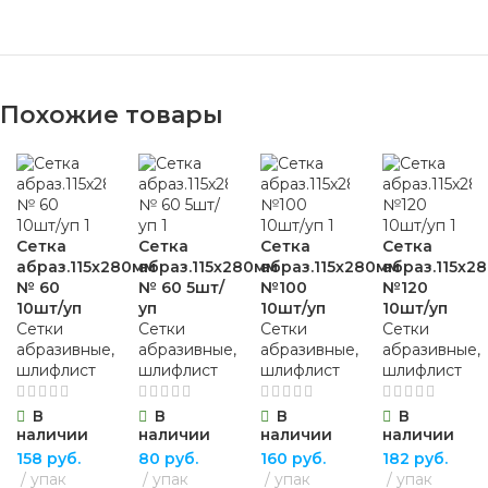
Похожие товары
Сетка
Сетка
Сетка
Сетка
абраз.115х280мм
абраз.115х280мм
абраз.115х280мм
абраз.115х2
№ 60
№ 60 5шт/
№100
№120
10шт/уп
уп
10шт/уп
10шт/уп
Сетки
Сетки
Сетки
Сетки
абразивные,
абразивные,
абразивные,
абразивные,
шлифлист
шлифлист
шлифлист
шлифлист
В
В
В
В
наличии
наличии
наличии
наличии
158
руб.
80
руб.
160
руб.
182
руб.
упак
упак
упак
упак