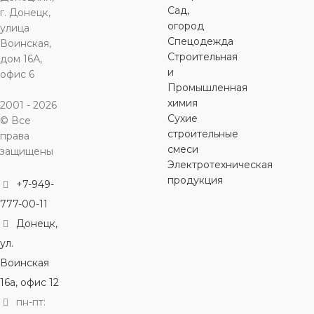
ВИД ФИТИНГА
РЕЗЬБА
НР
3/4″
Сад,
г. Донецк,
огород
улица
Спецодежда
соединительный
Воинская,
РЕЗЬБА
ВИД ФИТИНГА
НР
Строительная
дом 16А,
и
офис 6
соединительный
ВИД ФИТИНГА
Промышленная
химия
2001 - 2026
Сухие
© Все
соединительный
строительные
права
смеси
защищены
Электротехническая
продукция
+7-949-
777-00-11
Донецк,
ул.
Воинская
16а, офис 12
пн-пт: