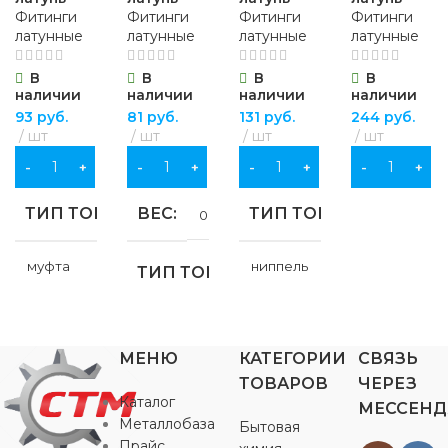
Фитинги
Фитинги
Фитинги
Фитинги
латунные
латунные
латунные
латунные
В
В
В
В
наличии
наличии
наличии
наличии
93
руб.
81
руб.
131
руб.
244
руб.
шт
шт
шт
шт
В КОРЗИНУ
В КОРЗИНУ
В КОРЗИНУ
В КОРЗИНУ
ТИП ТОВАРА
ВЕС
ТИП ТОВАРА
0.035 кг
муфта
ниппель
ТИП ТОВАРА
НАЗНАЧЕНИЕ
НАЗНАЧЕНИЕ
ниппель
МЕНЮ
КАТЕГОРИИ
СВЯЗЬ
для водоснабжения
,
для
для водоснабжения
,
для
НАЗНАЧЕНИЕ
ТОВАРОВ
ЧЕРЕЗ
газоснабжения
,
для
газоснабжения
,
для
Каталог
МЕССЕН
отопления
отопления
Металлобаза
Бытовая
для водоснабжения
,
для
Прайс