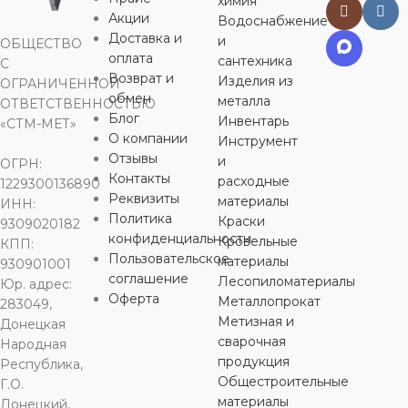
химия
газоснабжения
,
для
МАТЕРИАЛ
МАТЕРИАЛ
латунь
латунь
Акции
отопления
Водоснабжение
Доставка и
и
ОБЩЕСТВО
оплата
сантехника
С
ДИАМЕТР
МАТЕРИАЛ
ДЛИНА
20 мм
латунь
37 мм
Возврат и
Изделия из
ОГРАНИЧЕННОЙ
обмен
металла
ОТВЕТСТВЕННОСТЬЮ
Блог
Инвентарь
ТИП
ДЛИНА
ДИАМЕТР
«СТМ-МЕТ»
32 мм
25 мм
О компании
Инструмент
ПРИСОЕДИНЕНИЯ
Отзывы
и
ОГРН:
ДИАМЕТР
ТИП
Контакты
20 мм
расходные
1229300136890
резьбовой
ПРИСОЕДИНЕНИЯ
Реквизиты
материалы
ИНН:
Политика
Краски
9309020182
ТИП
конфиденциальности
Кровельные
ДИАМЕТР
КПП:
резьбовой
ПРИСОЕДИНЕНИЯ
Пользовательское
материалы
РЕЗЬБЫ
930901001
соглашение
Лесопиломатериалы
Юр. адрес:
ДИАМЕТР
Оферта
резьбовой
Металлопрокат
283049,
3/4″
РЕЗЬБЫ
Метизная и
Донецкая
сварочная
Народная
ДИАМЕТР
РЕЗЬБА
продукция
ВН
Республика,
1″
РЕЗЬБЫ
Общестроительные
Г.О.
материалы
Донецкий,