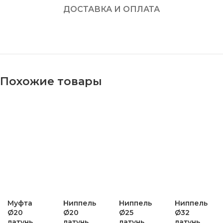
ДОСТАВКА И ОПЛАТА
Похожие товары
Муфта
Ниппель
Ниппель
Ниппель
Ø20
Ø20
Ø25
Ø32
латунь
латунь
латунь
латунь