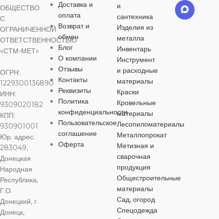
МАТЕРИАЛ
МАТЕРИАЛ
Доставка и
и
в ассортименте
ОБЩЕСТВО
МАТЕРИА
оплата
сантехника
С
Возврат и
оцинкованная
оцинкованная
Изделия из
ОГРАНИЧЕННОЙ
МАТЕРИАЛ
сталь
сталь
оцинкованная
обмен
металла
ОТВЕТСТВЕННОСТЬЮ
сталь
Блог
Инвентарь
«СТМ-МЕТ»
О компании
Инструмент
оцинкованная
ДЛИНА
ДЛИНА
сталь
Отзывы
и расходные
ДЛИНА
ОГРН:
Контакты
материалы
1229300136890
960 мм
1169 мм
Реквизиты
Краски
ИНН:
ДЛИНА
1134 мм
Политика
Кровельные
9309020182
конфиденциальности
материалы
ШИРИНА
ШИРИНА
КПП:
960 мм
Пользовательское
ШИРИНА
Лесопиломатериалы
930901001
соглашение
Металлопрокат
Юр. адрес:
915 мм
1134 мм
Оферта
Метизная и
283049,
ШИРИНА
1090 мм
сварочная
Донецкая
продукция
Народная
915 мм
Общестроительные
Республика,
материалы
Г.О.
Сад, огород
Донецкий, г.
Спецодежда
Донецк,