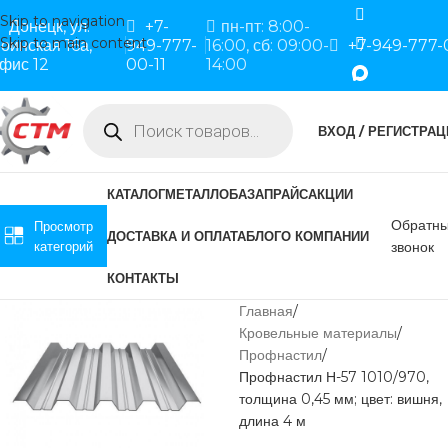
Skip to navigation
Донецк, ул.
+7-
пн-пт: 8:00-
Skip to main content
оинская 16а,
949-777-
16:00, сб: 09:00-
+7-949-777-
фис 12
00-11
14:00
ВХОД / РЕГИСТРАЦ
КАТАЛОГ
МЕТАЛЛОБАЗА
ПРАЙС
АКЦИИ
Обратн
Просмотр
ДОСТАВКА И ОПЛАТА
БЛОГ
О КОМПАНИИ
категорий
звонок
КОНТАКТЫ
Главная
Кровельные материалы
Профнастил
Профнастил Н-57 1010/970,
толщина 0,45 мм; цвет: вишня,
длина 4 м