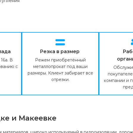
тупления
лада
Резка в размер
Раб
орган
16а. В
Режем приобретённый
ованию с
металлопрокат под ваши
Обслужи
размеры. Клиент забирает все
покупателе
отрезки.
компании и 
пред
цке и Макеевке
х материалов, широко используемый в гидроизоляции, дорож