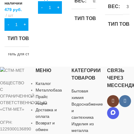
ВЕС
0.4 кг
наличии
ВЕС
3 кг
В КОРЗИНУ
479
руб.
шт
ТИП ТОВАРА
ТИП ТОВА
В КОРЗИНУ
стиральный порошок
ТИП ТОВАРА
стиральный п
НАЗНАЧЕНИЕ
гель для стирки
НАЗНАЧЕ
для белых тканей
,
МЕНЮ
КАТЕГОРИИ
СВЯЗЬ
НАЗНАЧЕНИЕ
для цветных тканей
,
автомат
,
для
универсальный
цветных ткан
ТОВАРОВ
ЧЕРЕЗ
ОБЩЕСТВО
Каталог
МЕССЕНД
для белых тканей
,
С
Металлобаза
Бытовая
для цветных тканей
БРЕНД
БРЕНД
Лотос
ОГРАНИЧЕННОЙ
Прайс
химия
ОТВЕТСТВЕННОСТЬЮ
Акции
Водоснабжение
БРЕНД
Персил
«СТМ-МЕТ»
Доставка и
и
УПАКОВКА
УПАКОВК
оплата
сантехника
ОГРН:
Возврат и
Изделия из
УПАКОВКА
картонная пачка
пластиковый 
1229300136890
обмен
металла