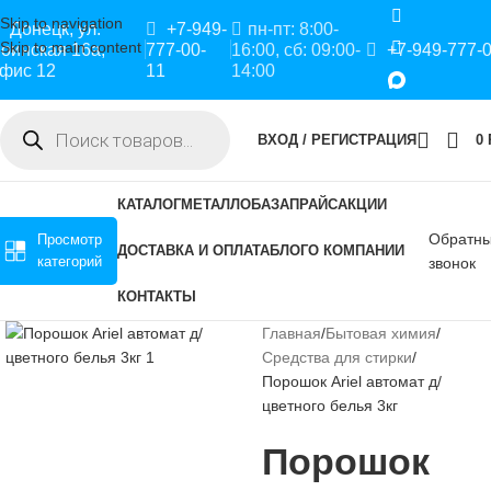
Skip to navigation
Донецк, ул.
+7-949-
пн-пт: 8:00-
Skip to main content
оинская 16а,
777-00-
16:00, сб: 09:00-
+7-949-777-
фис 12
11
14:00
ВХОД / РЕГИСТРАЦИЯ
0
КАТАЛОГ
МЕТАЛЛОБАЗА
ПРАЙС
АКЦИИ
Обратн
Просмотр
ДОСТАВКА И ОПЛАТА
БЛОГ
О КОМПАНИИ
категорий
звонок
КОНТАКТЫ
Главная
Бытовая химия
Средства для стирки
Порошок Ariel автомат д/
цветного белья 3кг
Порошок