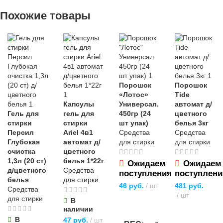
Похожие товары
Порошок
Порошок
«Лотос»
Tide
Капсулы
Универсал.
автомат д/
Гель для
гель для
450гр (24
цветного
стирки
стирки
шт упак)
белья 3кг
Персил
Ariel 4в1
Средства
Средства
Глубокая
автомат д/
для стирки
для стирки
очистка
цветного
1,3л (20 ст)
белья 1*22г
Ожидаем
Ожидаем
д/цветного
Средства
поступления
поступлени
белья
для стирки
46
руб.
шт
481
руб.
Средства
шт
для стирки
В
ПОДРОБНЕЕ
наличии
ПОДРОБНЕЕ
В
47
руб.
шт