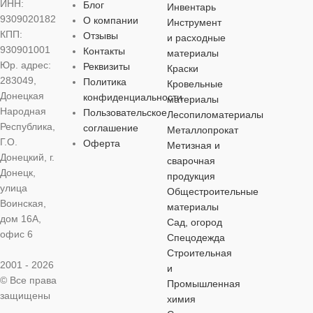
ИНН:
Блог
Инвентарь
бутылка
9309020182
О компании
Инструмент
ВЕС
ВЕС
450 г
3 кг
КПП:
Отзывы
и расходные
930901001
Контакты
материалы
ОБЪЕМ
1,3 л
ОСОБЕННОСТИ
ОСОБЕНН
Юр. адрес:
Реквизиты
Краски
283049,
Политика
Кровельные
Донецкая
конфиденциальности
ОСОБЕННОСТИ
материалы
антибактериальное
,
антибактериа
Народная
Пользовательское
гипоаллергенное
гипоаллерген
Лесопиломатериалы
Республика,
соглашение
Металлопрокат
антибактериальное
,
Г.О.
Оферта
Метизная и
гипоаллергенное
Донецкий, г.
сварочная
Донецк,
продукция
улица
Общестроительные
Воинская,
материалы
дом 16А,
Сад, огород
офис 6
Спецодежда
Строительная
2001 - 2026
и
© Все права
Промышленная
защищены
химия