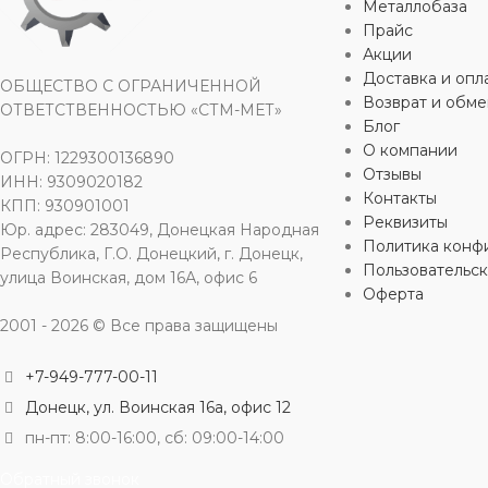
Металлобаза
МАТЕРИАЛ
Сталь
МАТЕРИА
Прайс
Акции
Доставка и опл
ДИАМЕТР
15 мм
,
25 мм
ДИАМЕТР
ОБЩЕСТВО С ОГРАНИЧЕННОЙ
Возврат и обме
ОТВЕТСТВЕННОСТЬЮ «СТМ-МЕТ»
Блог
ТИП ПРИСОЕДИНЕНИЯ
ТИП ПРИ
О компании
ОГРН: 1229300136890
Отзывы
ИНН: 9309020182
Контакты
сварное
КПП: 930901001
сварное
Реквизиты
Юр. адрес: 283049, Донецкая Народная
Политика конф
Республика, Г.О. Донецкий, г. Донецк,
Пользовательс
улица Воинская, дом 16А, офис 6
Оферта
2001 - 2026 © Все права защищены
+7-949-777-00-11
Донецк, ул. Воинская 16а, офис 12
пн-пт: 8:00-16:00, сб: 09:00-14:00
Обратный звонок