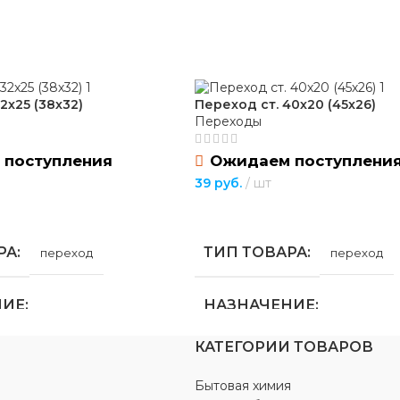
2х25 (38х32)
Переход ст. 40х20 (45х26)
Переходы
 поступления
Ожидаем поступлени
39
руб.
шт
ПОДРОБНЕЕ
РА
ТИП ТОВАРА
переход
переход
НИЕ
НАЗНАЧЕНИЕ
КАТЕГОРИИ ТОВАРОВ
бжения
,
для
для водоснабжения
,
для
ия
,
для отопления
газоснабжения
,
для отопления
Бытовая химия