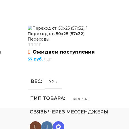
Переход ст. 50х25 (57х32)
Пер
Переходы
Пе
я
Ожидаем поступления
57
руб.
шт
95
р
ПОДРОБНЕЕ
П
ВЕС
Т
0.2 кг
ТИП ТОВАРА
Н
переход
СВЯЗЬ ЧЕРЕЗ МЕССЕНДЖЕРЫ
д
НАЗНАЧЕНИЕ
г