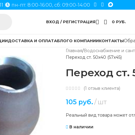
11
пн-пт: 8:00-16:00, сб: 09:00-14:00
ВХОД / РЕГИСТРАЦИЯ
0
РУБ.
Обра
ЦИИ
ДОСТАВКА И ОПЛАТА
БЛОГ
О КОМПАНИИ
КОНТАКТЫ
Главная
Водоснабжение и сант
Переход ст. 50х40 (57х45)
Переход ст. 
(
1
отзыв клиента)
105
руб.
шт
Реальный вид товара может отл
В наличии