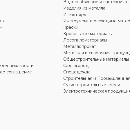
Водоснабжение и сантехника
Л
МАТЕРИАЛ
Сталь
Сталь
Изделия из металла
Инвентарь
ата
Инструмент и расходные мате
ДИАМЕТР
25 мм
,
32 мм
20 мм
,
40 мм
н
Краски
Кровельные материалы
СОЕДИНЕНИЯ
ТИП ПРИСОЕДИНЕНИЯ
Лесопиломатериалы
Металлопрокат
Метизная и сварочная продукц
сварное
Общестроительные материалы
иденциальности
Сад, огород
кое соглашение
Спецодежда
Строительная и Промышленная
Сухие строительные смеси
Электротехническая продукци