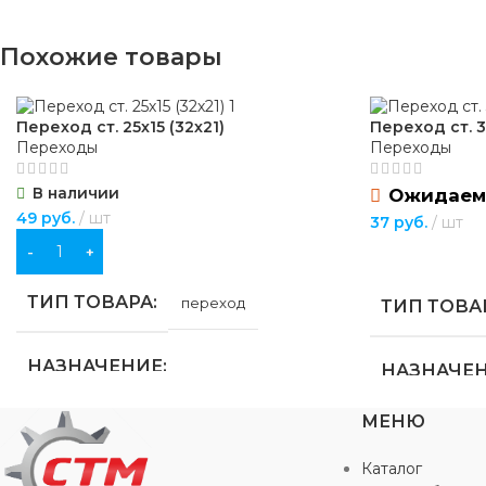
Похожие товары
Переход ст. 25х15 (32х21)
Переход ст. 3
Переходы
Переходы
В наличии
Ожидаем
49
руб.
шт
37
руб.
шт
В КОРЗИНУ
ПОДРОБНЕЕ
ТИП ТОВАРА
переход
ТИП ТОВА
НАЗНАЧЕНИЕ
НАЗНАЧЕ
МЕНЮ
для водоснабжения
,
для
для водосна
газоснабжения
,
для отопления
газоснабжен
Каталог