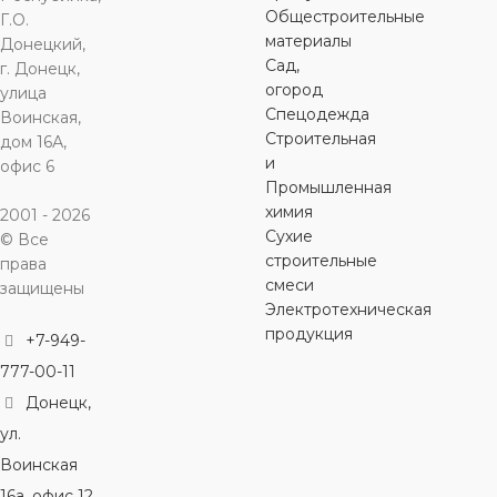
Общестроительные
Г.О.
горячее
горячее
горячее
горячее
материалы
водоснабжение
водоснабжение
,
водоснабжение
,
водоснабж
,
Донецкий,
холодное
холодное
холодное
холодное
Сад,
г. Донецк,
водоснабжение
водоснабжение
водоснабжение
водоснабж
огород
улица
Спецодежда
Воинская,
Строительная
дом 16А,
ЦВЕТ
ЦВЕТ
ЦВЕТ
ЦВЕТ
серый
серый
серый
с
и
офис 6
Промышленная
химия
2001 - 2026
Сухие
© Все
строительные
права
смеси
защищены
Электротехническая
продукция
+7-949-
777-00-11
Донецк,
ул.
Воинская
16а, офис 12