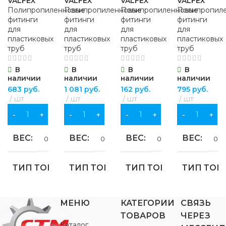
VALFEX
VALFEX
VALFEX
VALFEX
Полипропиленновые
Полипропиленновые
Полипропиленновые
Полипропил
фитинги
фитинги
фитинги
фитинги
для
для
для
для
пластиковых
пластиковых
пластиковых
пластиковых
труб
труб
труб
труб
В
В
В
В
наличии
наличии
наличии
наличии
683
руб.
1 081
руб.
162
руб.
795
руб.
шт
шт
шт
шт
В КОРЗИНУ
В КОРЗИНУ
В КОРЗИНУ
В КОРЗИНУ
ВЕС
ВЕС
ВЕС
ВЕС
0.374 кг
0.586 кг
0.065 кг
0.3
ТИП ТОВАРА
ТИП ТОВАРА
ТИП ТОВАРА
ТИП ТОВ
Американка ВР
Американка ВР
Американка НР
Американка
МЕНЮ
КАТЕГОРИИ
СВЯЗЬ
ТОВАРОВ
ЧЕРЕЗ
ДИАМЕТР, ММ
ДИАМЕТР, ММ
ДИАМЕТР, ММ
ДИАМЕТР
Каталог