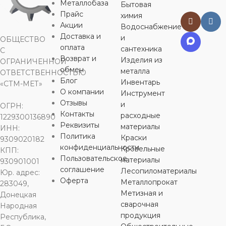
Металлобаза
Бытовая
Прайс
химия
РЕЗЬБА
1/2″
40
20
25
Акции
Водоснабжение
Доставка и
и
ОБЩЕСТВО
оплата
сантехника
С
МАТЕРИАЛ
РЕЗЬБА
РЕЗЬБА
РЕЗЬБА
5/4″
1/2″
Возврат и
Изделия из
ОГРАНИЧЕННОЙ
обмен
металла
ОТВЕТСТВЕННОСТЬЮ
PPr
МАТЕРИАЛ
МАТЕРИАЛ
МАТЕРИ
Блог
Инвентарь
«СТМ-МЕТ»
О компании
Инструмент
Отзывы
и
СОЕДИНЕНИЕ
ОГРН:
PPr
PPr
PPr
Контакты
расходные
1229300136890
Реквизиты
материалы
ИНН:
внутренняя
СОЕДИНЕНИЕ
СОЕДИНЕНИЕ
СОЕДИН
Политика
Краски
9309020182
резьба
,
пайка
конфиденциальности
Кровельные
КПП:
Пользовательское
материалы
930901001
внутренняя
наружная резьба
наружная р
,
ОБЛАСТЬ
соглашение
Лесопиломатериалы
резьба
,
пайка
пайка
пайка
Юр. адрес:
ПРИМЕНЕНИЯ
Оферта
Металлопрокат
283049,
Метизная и
Донецкая
ОБЛАСТЬ
ОБЛАСТЬ
ОБЛАСТЬ
сварочная
Народная
горячее
ПРИМЕНЕНИЯ
ПРИМЕНЕНИЯ
ПРИМЕН
продукция
водоснабжение
,
Республика,
холодное