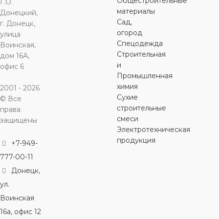
Общестроительные
Г.О.
водоснабжение
горячее
горячее
горячее
материалы
Донецкий,
водоснабжение
водоснабжение
,
водоснабж
,
Сад,
г. Донецк,
холодное
холодное
холодное
огород
улица
ЦВЕТ
серый
водоснабжение
водоснабжение
водоснабж
Спецодежда
Воинская,
Строительная
дом 16А,
ЦВЕТ
ЦВЕТ
ЦВЕТ
серый
серый
с
и
офис 6
Промышленная
химия
2001 - 2026
Сухие
© Все
строительные
права
смеси
защищены
Электротехническая
продукция
+7-949-
777-00-11
Донецк,
ул.
Воинская
16а, офис 12