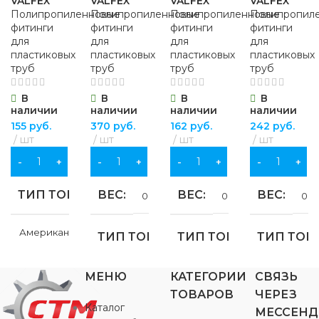
VALFEX
VALFEX
VALFEX
VALFEX
Полипропиленновые
Полипропиленновые
Полипропиленновые
Полипропил
фитинги
фитинги
фитинги
фитинги
для
для
для
для
пластиковых
пластиковых
пластиковых
пластиковых
труб
труб
труб
труб
В
В
В
В
наличии
наличии
наличии
наличии
155
руб.
370
руб.
162
руб.
242
руб.
шт
шт
шт
шт
В КОРЗИНУ
В КОРЗИНУ
В КОРЗИНУ
В КОРЗИНУ
ТИП ТОВАРА
ВЕС
ВЕС
ВЕС
0.196 кг
0.065 кг
0.10
Американка ВР
ТИП ТОВАРА
ТИП ТОВАРА
ТИП ТОВ
ДИАМЕТР, ММ
Американка ВР
Американка НР
Американка
МЕНЮ
КАТЕГОРИИ
СВЯЗЬ
ТОВАРОВ
ЧЕРЕЗ
Каталог
20
МЕССЕН
ДИАМЕТР, ММ
ДИАМЕТР, ММ
ДИАМЕТР