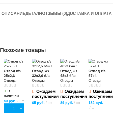
ОПИСАНИЕ
ДЕТАЛИ
ОТЗЫВЫ (0)
ДОСТАВКА И ОПЛАТА
Похожие товары
Отвод к/з
Отвод к/з
Отвод к/з
Отвод к/з
25х2,6
32х2,6 б/ш
48х3 б/ш
57х4
Отводы
Отводы
Отводы
Отводы
В
Ожидаем
Ожидаем
Ожидаем
наличии
поступления
поступления
поступлени
40
руб.
шт
65
руб.
шт
89
руб.
шт
182
руб.
шт
В КОРЗИНУ
ПОДРОБНЕЕ
ПОДРОБНЕЕ