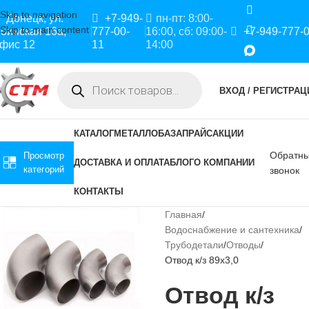
Skip to navigation
Донецк, ул.
+7-949-
пн-пт: 8:00-
Skip to main content
оинская 16а,
777-00-
16:00, сб: 09:00-
+7-949-777-
фис 12
11
14:00
ВХОД / РЕГИСТРАЦ
КАТАЛОГ
МЕТАЛЛОБАЗА
ПРАЙС
АКЦИИ
Обратн
Просмотр
ДОСТАВКА И ОПЛАТА
БЛОГ
О КОМПАНИИ
категорий
звонок
КОНТАКТЫ
Главная
Водоснабжение и сантехника
Трубодетали
Отводы
Отвод к/з 89х3,0
Отвод к/з