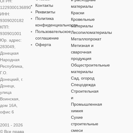
ОГРН:
ТИП
ТИП
ТИП
Контакты
материалы
1229300136890
ПРИСОЕДИНЕНИЯ
ПРИСОЕДИНЕНИЯ
ПРИСОЕДИНЕНИЯ
Реквизиты
Краски
ИНН:
сварное
Политика
Кровельные
9309020182
конфиденциальности
сварное
материалы
КПП:
сварное
сварное
Пользовательское
ТОЛЩИНА
Лесопиломатериалы
930901001
соглашение
Металлопрокат
Юр. адрес:
ТОЛЩИНА
2,6 мм
ТОЛЩИНА
ТОЛЩИНА
2,6 мм
3,0 мм
Оферта
Метизная и
283049,
сварочная
Донецкая
продукция
Народная
Общестроительные
Республика,
материалы
Г.О.
Сад, огород
Донецкий, г.
Спецодежда
Донецк,
Строительная
улица
и
Воинская,
Промышленная
дом 16А,
химия
офис 6
Сухие
строительные
2001 - 2026
смеси
© Все права