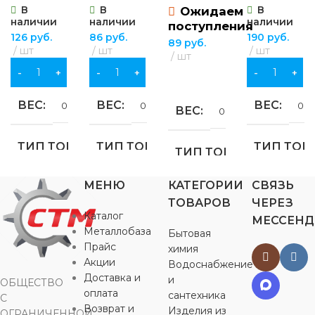
В
В
В
Ожидаем
наличии
наличии
наличии
поступления
126
руб.
86
руб.
190
руб.
89
руб.
шт
шт
шт
шт
В КОРЗИНУ
В КОРЗИНУ
В КОРЗИНУ
ПОДРОБНЕЕ
ВЕС
ВЕС
ВЕС
0.113 кг
0.296 кг
0.4
ВЕС
0.45 кг
ТИП ТОВАРА
ТИП ТОВАРА
ТИП ТОВ
ТИП ТОВАРА
отвод
отвод
отвод
МЕНЮ
КАТЕГОРИИ
СВЯЗЬ
отвод
ТОВАРОВ
ЧЕРЕЗ
Каталог
МЕССЕН
НАЗНАЧЕНИЕ
НАЗНАЧЕНИЕ
НАЗНАЧ
НАЗНАЧЕНИЕ
Металлобаза
Бытовая
Прайс
химия
для водоснабжения
для водоснабжения
,
для
,
для
для водосн
Акции
Водоснабжение
для водоснабжения
,
для
газоснабжения
,
газоснабжения
для
,
для
газоснабже
Доставка и
газоснабжения
,
для
и
ОБЩЕСТВО
отопления
отопления
отопления
отопления
оплата
сантехника
С
Возврат и
Изделия из
ОГРАНИЧЕННОЙ