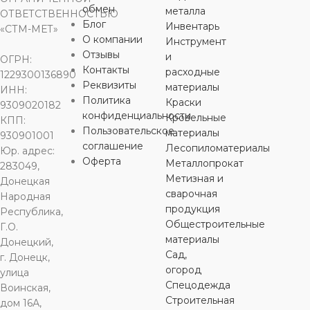
МАТЕРИАЛ
МАТЕРИАЛ
МАТЕРИ
обмен
Сталь
Сталь
металла
ОТВЕТСТВЕННОСТЬЮ
МАТЕРИАЛ
Сталь
Блог
Инвентарь
«СТМ-МЕТ»
О компании
Инструмент
ДИАМЕТР
ДИАМЕТР
ДИАМЕТ
25 мм
40 мм
ДИАМЕТР
Отзывы
48 мм
и
ОГРН:
Контакты
расходные
1229300136890
Реквизиты
материалы
ИНН:
ТИП
ТИП
ТИП
ТИП
Политика
Краски
9309020182
ПРИСОЕДИНЕНИЯ
ПРИСОЕДИНЕНИЯ
ПРИСОЕ
ПРИСОЕДИНЕНИЯ
конфиденциальности
Кровельные
КПП:
Пользовательское
материалы
930901001
сварное
сварное
сварное
соглашение
сварное
Лесопиломатериалы
Юр. адрес:
Оферта
Металлопрокат
283049,
Метизная и
ТОЛЩИНА
ТОЛЩИНА
ТОЛЩИН
Донецкая
2,6 мм
2,6 мм
ТОЛЩИНА
3,0 мм
сварочная
Народная
продукция
Республика,
Общестроительные
Г.О.
материалы
Донецкий,
Сад,
г. Донецк,
огород
улица
Спецодежда
Воинская,
Строительная
дом 16А,