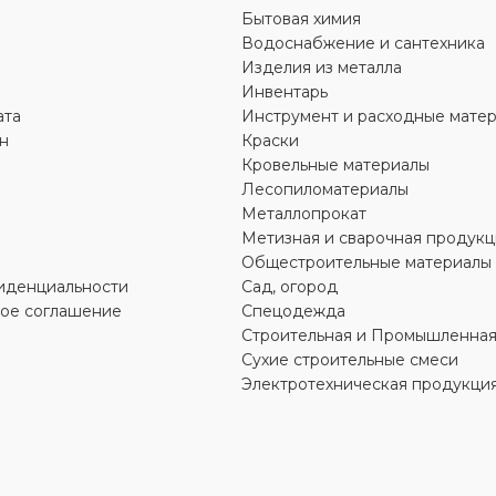
Бытовая химия
Водоснабжение и сантехника
МАТЕРИАЛ
латунь
Изделия из металла
Инвентарь
ДИАМЕТР
3/4″
,
Ду 20
ата
Инструмент и расходные мате
н
Краски
Кровельные материалы
УСЛОВНОЕ ДАВЛЕНИЕ
Лесопиломатериалы
Металлопрокат
Метизная и сварочная продукц
ТИП ПРИСОЕДИНЕНИЯ
Общестроительные материалы
иденциальности
Сад, огород
муфтовый
кое соглашение
Спецодежда
Строительная и Промышленная
Сухие строительные смеси
РЕЗЬБА
НР
Электротехническая продукци