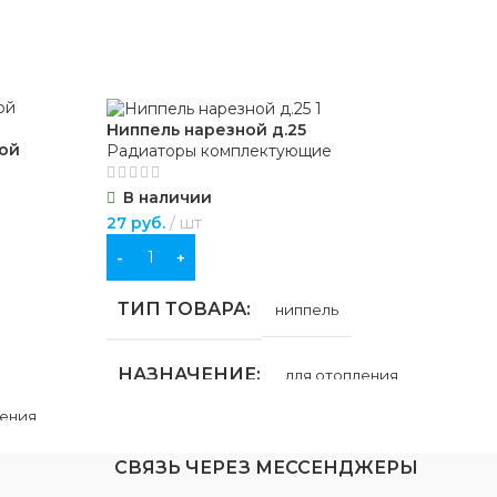
Ниппель нарезной д.25
Про
ной
Радиаторы комплектующие
Рад
В наличии
В
27
руб.
шт
45
р
В КОРЗИНУ
В
ТИП ТОВАРА
Т
ниппель
п
НАЗНАЧЕНИЕ
для отопления
ления
Н
МАТЕРИАЛ
Сталь
СВЯЗЬ ЧЕРЕЗ МЕССЕНДЖЕРЫ
Ц