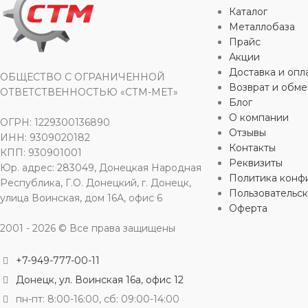
ДИАМЕТР
1/2″
,
Ду 15
Каталог
Металлобаза
Прайс
УСЛОВНОЕ ДАВЛЕНИЕ
Ру 10
Акции
Доставка и опл
ОБЩЕСТВО С ОГРАНИЧЕННОЙ
ТИП ПРИСОЕДИНЕНИЯ
Возврат и обме
ОТВЕТСТВЕННОСТЬЮ «СТМ-МЕТ»
Блог
О компании
ОГРН: 1229300136890
муфтовый
Отзывы
ИНН: 9309020182
Контакты
КПП: 930901001
РЕЗЬБА
НР
Реквизиты
Юр. адрес: 283049, Донецкая Народная
Политика конф
Республика, Г.О. Донецкий, г. Донецк,
Пользовательс
улица Воинская, дом 16А, офис 6
Оферта
2001 - 2026 © Все права защищены
+7-949-777-00-11
Донецк, ул. Воинская 16а, офис 12
пн-пт: 8:00-16:00, сб: 09:00-14:00