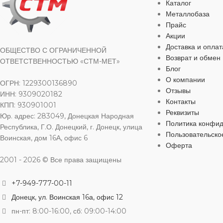
Каталог
для водоснабж
Металлобаза
для отопления
Прайс
Акции
Доставка и оплат
МАТЕРИАЛ
ОБЩЕСТВО С ОГРАНИЧЕННОЙ
Возврат и обмен
ОТВЕТСТВЕННОСТЬЮ «СТМ-МЕТ»
Блог
ДИАМЕТР
О компании
ОГРН: 1229300136890
Отзывы
ИНН: 9309020182
Контакты
КПП: 930901001
ТИП ПРИС
Реквизиты
Юр. адрес: 283049, Донецкая Народная
Политика конфи
Республика, Г.О. Донецкий, г. Донецк, улица
резьбовой
Пользовательско
Воинская, дом 16А, офис 6
Оферта
2001 - 2026 © Все права защищены
ДИАМЕТР 
+7-949-777-00-11
РЕЗЬБА
Донецк, ул. Воинская 16а, офис 12
пн-пт: 8:00-16:00, сб: 09:00-14:00
ВИД ФИТИН