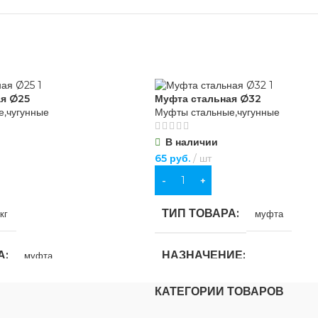
ая Ø25
Муфта стальная Ø32
,чугунные
Муфты стальные,чугунные
В наличии
65
руб.
шт
В КОРЗИНУ
ТИП ТОВАРА
кг
муфта
А
НАЗНАЧЕНИЕ
муфта
КАТЕГОРИИ ТОВАРОВ
для водоснабжения
,
для газоснабж
ИЕ
для отопления