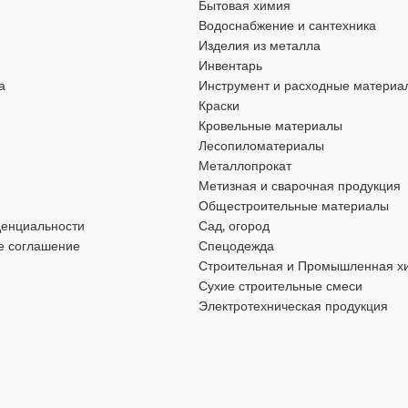
Бытовая химия
ения
,
для газоснабжения
,
Водоснабжение и сантехника
МАТЕРИАЛ
Сталь
Изделия из металла
Инвентарь
а
Инструмент и расходные материа
ДЛИНА
Сталь
48 мм
Краски
Кровельные материалы
ДИАМЕТР
25 мм
32 мм
Лесопиломатериалы
Металлопрокат
Метизная и сварочная продукция
ОЕДИНЕНИЯ
ТИП ПРИСОЕДИНЕНИЯ
Общестроительные материалы
денциальности
Сад, огород
резьбовой
е соглашение
Спецодежда
Строительная и Промышленная х
Сухие строительные смеси
РЕЗЬБЫ
ДИАМЕТР РЕЗЬБЫ
1″
1 1/4″
Электротехническая продукция
РЕЗЬБА
ВН
ВН
ГА
ВИД ФИТИНГА
соединительный
соединител