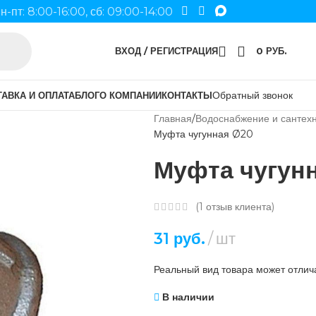
н-пт: 8:00-16:00, сб: 09:00-14:00
ВХОД / РЕГИСТРАЦИЯ
0
РУБ.
Обратный звонок
АВКА И ОПЛАТА
БЛОГ
О КОМПАНИИ
КОНТАКТЫ
Главная
Водоснабжение и сантех
Муфта чугунная Ø20
Муфта чугун
(
1
отзыв клиента)
31
руб.
шт
Реальный вид товара может отлича
В наличии