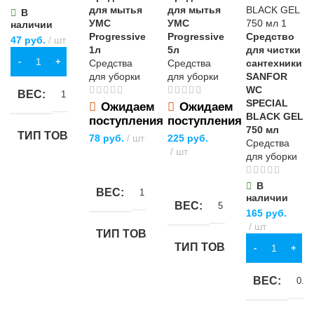
для мытья
для мытья
В
УМС
УМС
наличии
Progressive
Progressive
Средство
47
руб.
шт
1л
5л
для чистки
В КОРЗИНУ
Средства
Средства
сантехники
для уборки
для уборки
SANFOR
WC
ВЕС
1 кг
SPECIAL
Ожидаем
Ожидаем
BLACK GEL
поступления
поступления
750 мл
ТИП ТОВАРА
78
руб.
шт
225
руб.
Средства
шт
для уборки
ПОДРОБНЕЕ
отбеливатель
ПОДРОБНЕЕ
В
ВЕС
1 кг
наличии
ВЕС
5 кг
НАЗНАЧЕНИЕ
165
руб.
шт
ТИП ТОВАРА
ТИП ТОВАРА
для хлопковых
В КОРЗИНУ
тканей
чистящее средство
ВЕС
0.75
чистящее средство
БРЕНД
Спектр
НАЗНАЧЕНИЕ