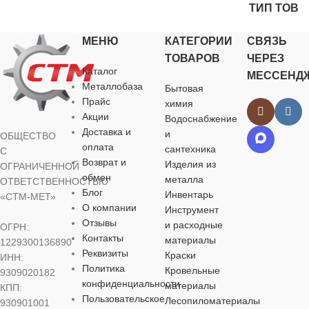
ТИП ТОВА
НАЗНАЧЕНИЕ
УПАКОВКА
универсальное
МЕНЮ
КАТЕГОРИИ
СВЯЗЬ
чистящее сре
для кожаной обивки
,
для сантехники
ТОВАРОВ
ЧЕРЕЗ
бутылка
БРЕНД
IQUP
Каталог
МЕССЕНД
НАЗНАЧЕ
Металлобаза
Бытовая
БРЕНД
ОБЪЕМ
Прайс
1 л
химия
УПАКОВКА
Акции
Водоснабжение
для акриловы
Доставка и
Семь Звёзд
и
ОБЩЕСТВО
ОСОБЕННОСТИ
оплата
бутылка
сантехника
С
БРЕНД
Возврат и
Изделия из
ОГРАНИЧЕННОЙ
УПАКОВКА
обмен
концентрат
,
металла
ОТВЕТСТВЕННОСТЬЮ
ОБЪЕМ
1 л
обезжиривающие
Блог
Инвентарь
«СТМ-МЕТ»
УПАКОВК
свойства
бутылка
О компании
Инструмент
Отзывы
и расходные
ОСОБЕННОСТИ
ОГРН:
бутылка
Контакты
материалы
1229300136890
ОБЪЕМ
5 л
Реквизиты
Краски
ИНН:
концентрат
,
Политика
Кровельные
ОБЪЕМ
9309020182
обезжиривающие
конфиденциальности
ОСОБЕННОСТИ
материалы
свойства
КПП:
Пользовательское
Лесопиломатериалы
930901001