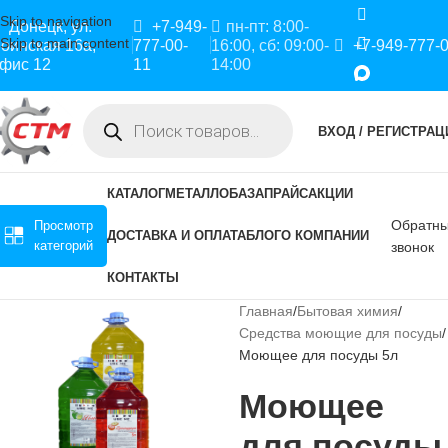
Skip to navigation
Донецк, ул.
+7-949-
пн-пт: 8:00-
Skip to main content
оинская 16а,
777-00-
16:00, сб: 09:00-
+7-949-777-
фис 12
11
14:00
ВХОД / РЕГИСТРАЦ
КАТАЛОГ
МЕТАЛЛОБАЗА
ПРАЙС
АКЦИИ
Обратн
Просмотр
ДОСТАВКА И ОПЛАТА
БЛОГ
О КОМПАНИИ
категорий
звонок
КОНТАКТЫ
Главная
Бытовая химия
Средства моющие для посуды
Моющее для посуды 5л
Моющее
для посуды