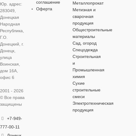
ОСОБЕНН
соглашение
Металлопрокат
Юр. адрес:
концентрат
Оферта
Метизная и
283049,
сварочная
Донецкая
кислотное
продукция
Народная
Общестроительные
Республика,
материалы
Г.О.
Сад, огород
Донецкий, г.
Спецодежда
Донецк,
Строительная
улица
и
Воинская,
Промышленная
дом 16А,
химия
офис 6
Сухие
строительные
2001 - 2026
смеси
© Все права
Электротехническая
защищены
продукция
+7-949-
777-00-11
Донецк,