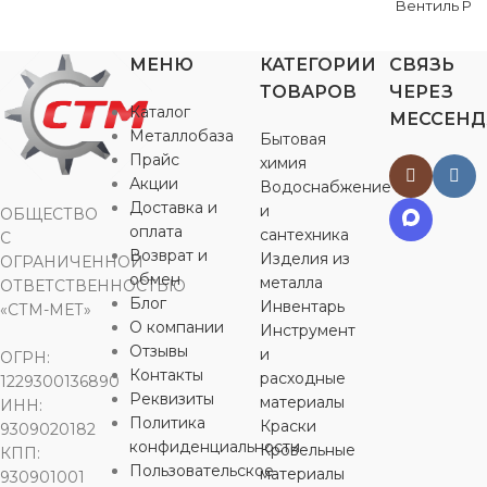
Вентиль PPr
Американка НР
Американка НР
Американка НР
МЕНЮ
КАТЕГОРИИ
СВЯЗЬ
ДИАМЕТР
ТОВАРОВ
ЧЕРЕЗ
ДИАМЕТР, ММ
ДИАМЕТР, ММ
ДИАМЕТР, ММ
Каталог
МЕССЕН
40
Металлобаза
Бытовая
Прайс
химия
20
25
40
МАТЕРИ
Акции
Водоснабжение
Доставка и
и
ОБЩЕСТВО
РЕЗЬБА
РЕЗЬБА
РЕЗЬБА
1/2″
3/4″
5/4″
оплата
сантехника
С
PPr
,
латунь
Возврат и
Изделия из
ОГРАНИЧЕННОЙ
обмен
металла
ОТВЕТСТВЕННОСТЬЮ
МАТЕРИАЛ
МАТЕРИАЛ
МАТЕРИАЛ
СОЕДИН
Блог
Инвентарь
«СТМ-МЕТ»
О компании
Инструмент
PPr
PPr
PPr
Отзывы
и
ОГРН:
наружная р
Контакты
расходные
пайка
1229300136890
Реквизиты
материалы
ИНН:
СОЕДИНЕНИЕ
СОЕДИНЕНИЕ
СОЕДИНЕНИЕ
Политика
Краски
9309020182
ОБЛАСТЬ
конфиденциальности
Кровельные
КПП:
ПРИМЕН
наружная резьба
наружная резьба
,
наружная резьба
,
,
Пользовательское
материалы
930901001
пайка
пайка
пайка