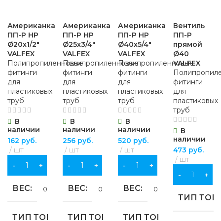
Американка
Американка
Американка
Вентиль
ПП-Р НР
ПП-Р НР
ПП-Р НР
ПП-Р
Ø20х1/2″
Ø25х3/4″
Ø40х5/4″
прямой
VALFEX
VALFEX
VALFEX
Ø40
Полипропиленновые
Полипропиленновые
Полипропиленновые
VALFEX
фитинги
фитинги
фитинги
Полипропил
для
для
для
фитинги
пластиковых
пластиковых
пластиковых
для
труб
труб
труб
пластиковых
труб
В
В
В
наличии
наличии
наличии
В
наличии
162
руб.
256
руб.
520
руб.
шт
шт
шт
473
руб.
шт
В КОРЗИНУ
В КОРЗИНУ
В КОРЗИНУ
В КОРЗИНУ
ВЕС
ВЕС
ВЕС
0.065 кг
0.113 кг
0.236 кг
ТИП ТОВ
ТИП ТОВАРА
ТИП ТОВАРА
ТИП ТОВАРА