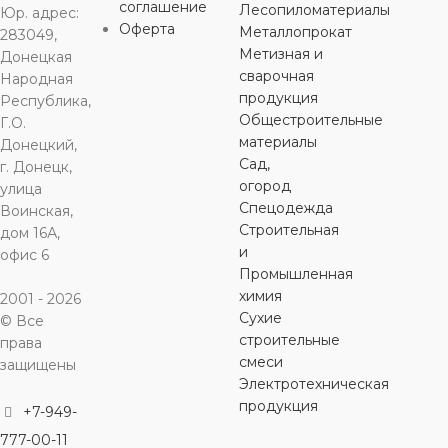
соглашение
Лесопиломатериалы
Юр. адрес:
Оферта
отопление
Металлопрокат
283049,
ОБЛАСТЬ
ОБЛАСТЬ
ОБЛАСТЬ
Метизная и
Донецкая
ПРИМЕНЕНИЯ
ПРИМЕНЕНИЯ
ПРИМЕНЕНИЯ
сварочная
Народная
ЦВЕТ
с
продукция
Республика,
Общестроительные
Г.О.
горячее
горячее
горячее
материалы
Донецкий,
водоснабжение
водоснабжение
,
водоснабжение
,
,
Сад,
холодное
холодное
холодное
г. Донецк,
водоснабжение
водоснабжение
водоснабжение
огород
улица
Спецодежда
Воинская,
Строительная
дом 16А,
ЦВЕТ
ЦВЕТ
ЦВЕТ
серый
серый
серый
и
офис 6
Промышленная
химия
2001 - 2026
Сухие
© Все
строительные
права
смеси
защищены
Электротехническая
продукция
+7-949-
777-00-11