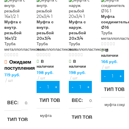
Муфта
Муфта с
Муфта с
Муфта с
соединитель
внутр.
внутр.
наруж.
Ø16
резьбой
резьбой
резьбой
Труба
16х1/2
20х3/4
20х3/4
металлопласт
Труба
Труба
Труба
металлопластиковая
металлопластиковая
металлопластиковая
В
наличии
В
В
Ожидаем
166
руб.
наличии
наличии
шт
поступления
198
руб.
198
руб.
119
руб.
В КОРЗИНУ
шт
шт
шт
В КОРЗИНУ
В КОРЗИНУ
ТИП ТОВА
ПОДРОБНЕЕ
ТИП ТОВАРА
ВЕС
0.07 кг
ВЕС
0.064 кг
муфта соеди
муфта
ТИП ТОВАРА
ТИП ТОВАРА
НАЗНАЧЕ