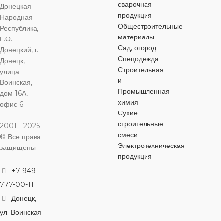
ПРИСОЕДИНЕНИЯ
ДИАМЕТР
сварочная
Донецкая
продукция
Народная
ДИАМЕТР
муфтовый
,
резьбовой
Общестроительные
муфтовый
,
резьбовой
Республика,
16 мм
РЕЗЬБЫ
материалы
Г.О.
Сад, огород
Донецкий, г.
ДИАМЕТР
ДИАМЕТР
ВИД ФИТИ
3/4″
Спецодежда
Донецк,
РЕЗЬБЫ
РЕЗЬБЫ
Строительная
улица
и
комбинирова
Воинская,
РЕЗЬБА
ВН
3/4″
соединитель
1/2″
Промышленная
дом 16А,
химия
офис 6
Сухие
ДИАМЕТР ТРУБЫ
РЕЗЬБА
НР
РЕЗЬБА
ВН
строительные
2001 - 2026
смеси
© Все права
20 мм
ДИАМЕТР ТРУБЫ
Электротехническая
ДИАМЕТР ТРУБЫ
защищены
продукция
ВИД ФИТИНГА
20 мм
+7-949-
16 мм
777-00-11
комбинированный
,
ВИД ФИТИНГА
Донецк,
ВИД ФИТИНГА
соединительный
ул. Воинская