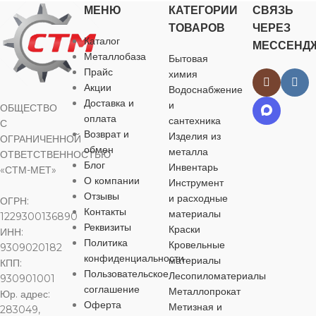
НАЗНАЧЕНИЕ
муфта
МЕНЮ
КАТЕГОРИИ
СВЯЗЬ
муфта
для водоснаб
ТОВАРОВ
ЧЕРЕЗ
отопления
Каталог
для водоснабжения
,
для
МЕССЕНД
НАЗНАЧЕНИЕ
НАЗНАЧЕНИЕ
отопления
Металлобаза
Бытовая
БРЕНД
Прайс
химия
для водоснабжения
,
для
Акции
Водоснабжение
для водоснабжения
,
для
БРЕНД
Valfex
отопления
Доставка и
отопления
и
ОБЩЕСТВО
ЦВЕТ
се
оплата
сантехника
С
Возврат и
ЦВЕТ
БРЕНД
Изделия из
серый
BYR PEX
ОГРАНИЧЕННОЙ
БРЕНД
STOUT
обмен
МАТЕРИА
металла
ОТВЕТСТВЕННОСТЬЮ
Блог
Инвентарь
«СТМ-МЕТ»
МАТЕРИАЛ
ЦВЕТ
серый
О компании
Инструмент
ЦВЕТ
серый
латунь
Отзывы
и расходные
ОГРН:
Контакты
материалы
латунь
1229300136890
МАТЕРИАЛ
МАТЕРИАЛ
ТИП
Реквизиты
Краски
ИНН:
ПРИСОЕД
Политика
Кровельные
9309020182
ТИП
латунь
конфиденциальности
материалы
КПП:
латунь
ПРИСОЕДИНЕНИЯ
Пользовательское
Лесопиломатериалы
930901001
муфтовый
соглашение
Металлопрокат
Юр. адрес:
ТИП
ТИП
Оферта
Метизная и
муфтовый
,
резьбовой
283049,
ПРИСОЕДИНЕНИЯ