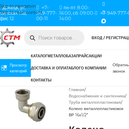
Skip to navigation
Донецк, ул.
+7-
пн-пт: 8:00-
Skip to main content
оинская 16а,
949-777-
16:00, сб: 09:00-
+7-949-777-
фис 12
00-11
14:00
ВХОД / РЕГИСТРАЦ
КАТАЛОГ
МЕТАЛЛОБАЗА
ПРАЙС
АКЦИИ
Обратн
Просмотр
ДОСТАВКА И ОПЛАТА
БЛОГ
О КОМПАНИИ
категорий
звонок
КОНТАКТЫ
Главная
Водоснабжение и сантехника
Труба металлопластиковая
Колено металлопластиковое
ВР 16х1/2″