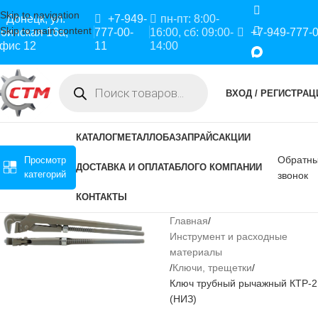
Skip to navigation
Донецк, ул.
+7-949-
пн-пт: 8:00-
Skip to main content
оинская 16а,
777-00-
16:00, сб: 09:00-
+7-949-777-
фис 12
11
14:00
ВХОД / РЕГИСТРАЦ
КАТАЛОГ
МЕТАЛЛОБАЗА
ПРАЙС
АКЦИИ
Обратн
Просмотр
ДОСТАВКА И ОПЛАТА
БЛОГ
О КОМПАНИИ
категорий
звонок
КОНТАКТЫ
Главная
Инструмент и расходные
материалы
Ключи, трещетки
Ключ трубный рычажный КТР-2
(НИЗ)