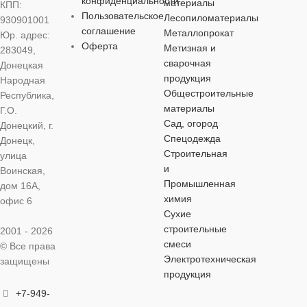
конфиденциальности
материалы
КПП:
ЦВЕТ
МАТЕРИАЛ
МАТЕРИА
Пользовательское
Лесопиломатериалы
930901001
соглашение
хромованадиевая
Металлопрокат
Юр. адрес:
серебристый
сталь (CrV)
хромованадиевая
хромованади
Оферта
Метизная и
283049,
сталь (CrV)
сталь (CrV)
сварочная
Донецкая
продукция
Народная
ОСОБЕННОСТИ
ОСОБЕННОСТИ
Общестроительные
Республика,
ОСОБЕННОСТИ
ОСОБЕНН
материалы
Г.О.
комбинированный
комбинированный
Сад, огород
Донецкий, г.
комбинированный
комбинирова
Спецодежда
Донецк,
Строительная
улица
и
Воинская,
Промышленная
дом 16А,
химия
офис 6
Сухие
строительные
2001 - 2026
смеси
© Все права
Электротехническая
защищены
продукция
+7-949-