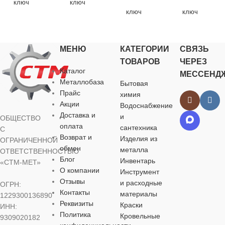
ключ
ключ
комбинированный
комбинированный
ключ
ключ
комбинированный
комбинирова
НАЗНАЧЕНИЕ
НАЗНАЧЕНИЕ
МЕНЮ
КАТЕГОРИИ
СВЯЗЬ
НАЗНАЧЕНИЕ
НАЗНАЧЕ
ТОВАРОВ
ЧЕРЕЗ
для хозяйственно-
для хозяйственно-
Каталог
МЕССЕНД
бытовых нужд
бытовых нужд
для хозяйственно-
для хозяйств
Металлобаза
Бытовая
бытовых нужд
бытовых нуж
Прайс
химия
РАЗМЕР
ЦВЕТ
Акции
Водоснабжение
ЦВЕТ
ЦВЕТ
КЛЮЧА
Доставка и
и
ОБЩЕСТВО
оплата
сантехника
С
серебристый
Возврат и
Изделия из
серебристый
серебристый
ОГРАНИЧЕННОЙ
6 мм
обмен
металла
ОТВЕТСТВЕННОСТЬЮ
РАЗМЕР
Блог
Инвентарь
«СТМ-МЕТ»
РАЗМЕР
РАЗМЕР
МАТЕРИАЛ
КЛЮЧА
О компании
Инструмент
КЛЮЧА
КЛЮЧА
Отзывы
и расходные
ОГРН:
Контакты
материалы
хромованадиевая
10 мм
1229300136890
Реквизиты
сталь (CrV)
15 мм
17 мм
Краски
ИНН:
Политика
Кровельные
9309020182
МАТЕРИАЛ