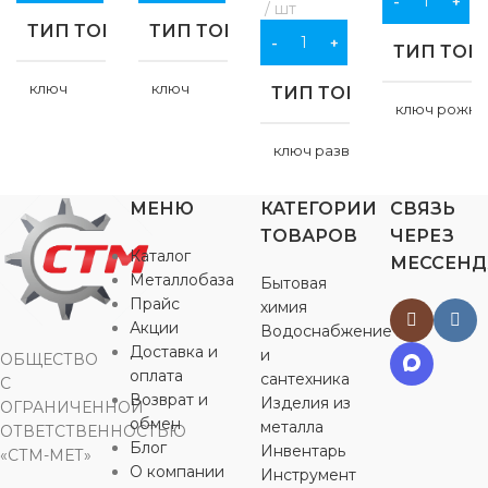
В КОРЗИНУ
шт
ТИП ТОВАРА
ТИП ТОВАРА
В КОРЗИНУ
ТИП ТОВ
ключ
ключ
ТИП ТОВАРА
комбинированный
комбинированный
ключ рожко
ключ разводной
НАЗНАЧЕНИЕ
НАЗНАЧЕНИЕ
НАЗНАЧ
МЕНЮ
КАТЕГОРИИ
СВЯЗЬ
НАЗНАЧЕНИЕ
для хозяйственно-
для хозяйственно-
для хозяйст
ТОВАРОВ
ЧЕРЕЗ
бытовых нужд
бытовых нужд
бытовых ну
Каталог
МЕССЕН
для хозяйственно-
Металлобаза
Бытовая
бытовых нужд
Прайс
ЦВЕТ
ЦВЕТ
ЦВЕТ
химия
Акции
Водоснабжение
ЦВЕТ
Доставка и
и
ОБЩЕСТВО
серебристый
серебристый
серебрист
оплата
сантехника
С
Возврат и
Изделия из
серебристый
ОГРАНИЧЕННОЙ
РАЗМЕР
РАЗМЕР
РАЗМЕР
обмен
металла
ОТВЕТСТВЕННОСТЬЮ
КЛЮЧА
КЛЮЧА
КЛЮЧА
Блог
Инвентарь
«СТМ-МЕТ»
РАЗМЕР
О компании
Инструмент