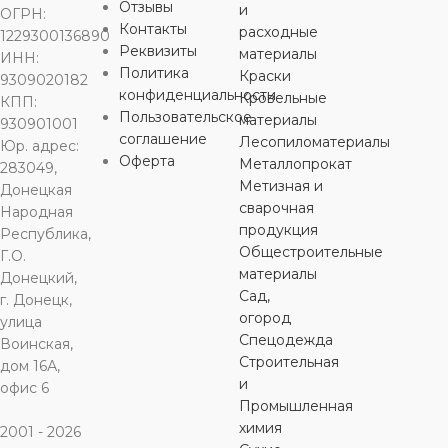
КЛЮЧА
Отзывы
и
ОГРН:
10 мм
22 мм
10 мм
,
8 мм
Контакты
расходные
1229300136890
Реквизиты
материалы
300 мм
ИНН:
МАТЕРИАЛ
МАТЕРИАЛ
МАТЕРИ
Политика
Краски
9309020182
конфиденциальности
Кровельные
КПП:
МАТЕРИАЛ
Пользовательское
материалы
930901001
хромованадиевая
хромованадиевая
хромованад
соглашение
сталь (CrV)
сталь (CrV)
Лесопиломатериалы
сталь (CrV)
Юр. адрес:
Оферта
хромованадиевая
Металлопрокат
283049,
сталь (CrV)
Метизная и
Донецкая
ОСОБЕННОСТИ
ОСОБЕННОСТИ
ОСОБЕН
сварочная
Народная
продукция
Республика,
ОСОБЕННОСТИ
комбинированный
комбинированный
рожковый
Общестроительные
Г.О.
материалы
Донецкий,
разводной
Сад,
г. Донецк,
огород
улица
Спецодежда
Воинская,
Строительная
дом 16А,
и
офис 6
Промышленная
химия
2001 - 2026