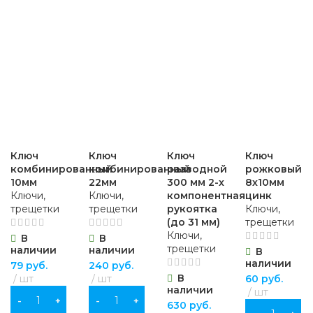
Ключ
Ключ
Ключ
Ключ
комбинированный
комбинированный
разводной
рожковый
10мм
22мм
300 мм 2-х
8х10мм
Ключи,
Ключи,
компонентная
цинк
трещетки
трещетки
рукоятка
Ключи,
(до 31 мм)
трещетки
Ключи,
В
В
трещетки
наличии
наличии
В
наличии
79
руб.
240
руб.
В
шт
шт
60
руб.
наличии
шт
В КОРЗИНУ
В КОРЗИНУ
630
руб.