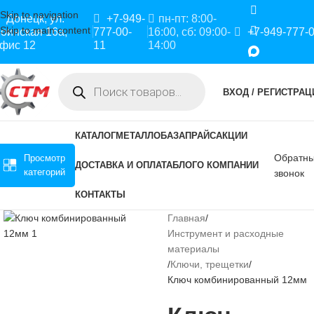
Skip to navigation
Донецк, ул.
+7-949-
пн-пт: 8:00-
Skip to main content
оинская 16а,
777-00-
16:00, сб: 09:00-
+7-949-777-
фис 12
11
14:00
ВХОД / РЕГИСТРАЦ
КАТАЛОГ
МЕТАЛЛОБАЗА
ПРАЙС
АКЦИИ
Обратн
Просмотр
ДОСТАВКА И ОПЛАТА
БЛОГ
О КОМПАНИИ
категорий
звонок
КОНТАКТЫ
Главная
Инструмент и расходные
материалы
Ключи, трещетки
Ключ комбинированный 12мм