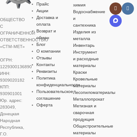
Прайс
ЦВЕТ
химия
ЦВЕТ
ЦВЕТ
ЦВЕТ
Акции
Водоснабжение
Доставка и
и
ОБЩЕСТВО
серебристый
оплата
сантехника
С
серебристый
серебристый
серебристый
Возврат и
Изделия из
ОГРАНИЧЕННОЙ
РАЗМЕР
обмен
металла
ОТВЕТСТВЕННОСТЬЮ
РАЗМЕР
РАЗМЕР
РАЗМЕР
КЛЮЧА
Блог
Инвентарь
«СТМ-МЕТ»
КЛЮЧА
КЛЮЧА
КЛЮЧА
О компании
Инструмент
Отзывы
и расходные
ОГРН:
14 мм
Контакты
материалы
15 мм
17 мм
19 мм
1229300136890
Реквизиты
Краски
ИНН:
МАТЕРИАЛ
Политика
Кровельные
9309020182
МАТЕРИАЛ
МАТЕРИАЛ
МАТЕРИА
конфиденциальности
материалы
КПП:
Пользовательское
Лесопиломатериалы
хромованадиевая
930901001
соглашение
сталь (CrV)
хромованадиевая
хромованадиевая
хромованади
Металлопрокат
Юр. адрес:
сталь (CrV)
сталь (CrV)
сталь (CrV)
Оферта
Метизная и
283049,
сварочная
Донецкая
ОСОБЕННОСТИ
продукция
Народная
ОСОБЕННОСТИ
ОСОБЕННОСТИ
ОСОБЕНН
Общестроительные
Республика,
комбинированный
материалы
Г.О.