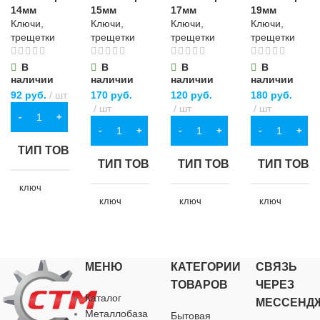
14мм
15мм
17мм
19мм
Ключи,
Ключи,
Ключи,
Ключи,
трещетки
трещетки
трещетки
трещетки
В
В
В
В
наличии
наличии
наличии
наличии
92
руб.
шт
170
руб.
120
руб.
180
руб.
шт
шт
шт
В КОРЗИНУ
В КОРЗИНУ
В КОРЗИНУ
В КОРЗИНУ
ТИП ТОВАРА
ТИП ТОВАРА
ТИП ТОВАРА
ТИП ТОВА
ключ
комбинированный
ключ
ключ
ключ
комбинированный
комбинированный
комбинирова
НАЗНАЧЕНИЕ
НАЗНАЧЕНИЕ
НАЗНАЧЕНИЕ
НАЗНАЧЕ
МЕНЮ
КАТЕГОРИИ
СВЯЗЬ
для хозяйственно-
ТОВАРОВ
ЧЕРЕЗ
бытовых нужд
для хозяйственно-
для хозяйственно-
для хозяйств
Каталог
МЕССЕНД
бытовых нужд
бытовых нужд
бытовых нуж
Металлобаза
Бытовая