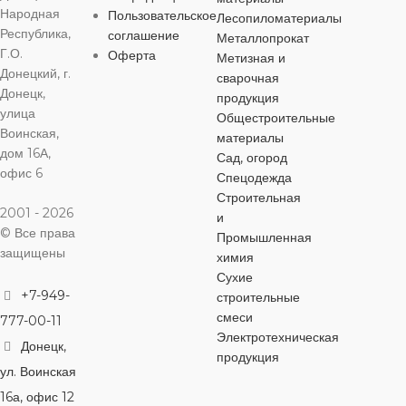
Народная
Пользовательское
Лесопиломатериалы
ОСОБЕННОСТИ
ОСОБЕННОСТИ
ОСОБЕНН
Республика,
соглашение
Металлопрокат
40 мм
,
60 мм
,
80 мм
Г.О.
Оферта
Метизная и
Донецкий, г.
отверстие для
отверстие для
отверстие дл
сварочная
подвешивания
подвешивания
подвешивани
Донецк,
ОСОБЕННОСТИ
продукция
улица
Общестроительные
Воинская,
материалы
отверстие для
дом 16А,
Сад, огород
подвешивания
офис 6
Спецодежда
Строительная
2001 - 2026
и
© Все права
Промышленная
защищены
химия
Сухие
+7-949-
строительные
смеси
777-00-11
Электротехническая
Донецк,
продукция
ул. Воинская
16а, офис 12