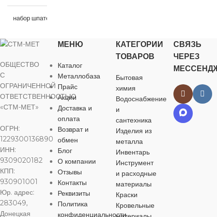
НАЗНАЧЕНИЕ
НАЗНАЧЕНИЕ
НАЗНАЧЕ
набор шпателей
резиновых
для строительства
для строительства
для строител
МЕНЮ
КАТЕГОРИИ
СВЯЗЬ
НАЗНАЧЕНИЕ
ТОВАРОВ
ЧЕРЕЗ
ОБЩЕСТВО
Каталог
МЕССЕНД
ЦВЕТ
ЦВЕТ
ЦВЕТ
черный
черный
че
С
Металлобаза
Бытовая
для строительства
ОГРАНИЧЕННОЙ
Прайс
химия
ОТВЕТСТВЕННОСТЬЮ
Акции
МАТЕРИАЛ
МАТЕРИАЛ
МАТЕРИА
Водоснабжение
ЦВЕТ
белый
«СТМ-МЕТ»
Доставка и
и
оплата
сантехника
металл
,
пластик
металл
,
пластик
металл
,
плас
ОГРН:
Возврат и
Изделия из
МАТЕРИАЛ
1229300136890
обмен
металла
ИНН:
ДЛИНА
ДЛИНА
ДЛИНА
Блог
218 мм
215 мм
Инвентарь
9309020182
резина
О компании
Инструмент
КПП:
Отзывы
и расходные
ШИРИНА
ШИРИНА
ШИРИНА
930901001
Контакты
материалы
ДЛИНА
190 мм
Юр. адрес:
Реквизиты
Краски
283049,
Политика
80 мм
100 мм
150 мм
Кровельные
Донецкая
конфиденциальности
ШИРИНА
материалы