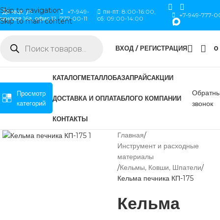
Skip to navigation
Донецк, ул.
+7-949-
пн-пт: 8:00-16:00,
+7-949-777-00
оинская 16а, офис 12
777-00-11
сб: 09:00-14:00
Skip to main content
ВХОД / РЕГИСТРАЦИЯ
0
КАТАЛОГ
МЕТАЛЛОБАЗА
ПРАЙС
АКЦИИ
Обратн
Просмотр
ДОСТАВКА И ОПЛАТА
БЛОГ
О КОМПАНИИ
категорий
звонок
КОНТАКТЫ
Главная
Инструмент и расходные
материалы
Кельмы, Ковши, Шпатели
Кельма печника КП-175
Кельма