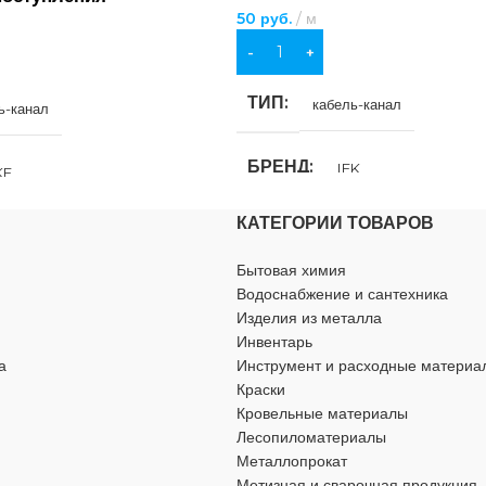
им эффектом
50
руб.
м
В КОРЗИНУ
0,1 мм
ТИП
кабель-канал
ь-канал
БРЕНД
IEK
KF
КАТЕГОРИИ ТОВАРОВ
ЦВЕТ
белый
ый
Бытовая химия
Водоснабжение и сантехника
МАТЕРИАЛ
пластик
пластик
Изделия из металла
Инвентарь
ДЛИНА
2000 мм
000 мм
а
Инструмент и расходные материа
Краски
Кровельные материалы
ВЫСОТА
16 мм
16 мм
Лесопиломатериалы
Металлопрокат
Метизная и сварочная продукция