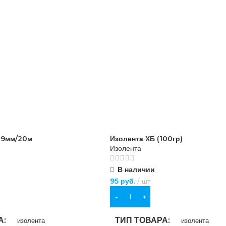
19мм/20м
Изолента ХБ (100гр)
Изолента
В наличии
95
руб.
шт
В КОРЗИНУ
А
ТИП ТОВАРА
изолента
изолента