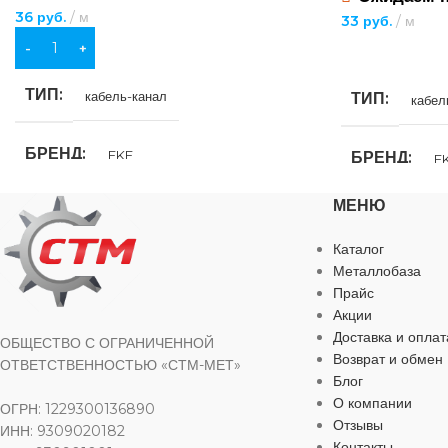
самозатухающим эффектом
самозатухающ
36
руб.
м
33
руб.
м
В КОРЗИНУ
ПОДРОБНЕЕ
ТОЛЩИНА
ТОЛЩИНА
0,2 мм
ТИП
кабель-канал
ТИП
кабел
БРЕНД
EKF
БРЕНД
E
МЕНЮ
ЦВЕТ
белый
ЦВЕТ
бел
Каталог
Металлобаза
МАТЕРИАЛ
пластик
МАТЕРИАЛ
Прайс
Акции
ДЛИНА
2000 мм
ДЛИНА
2
Доставка и оплат
ОБЩЕСТВО С ОГРАНИЧЕННОЙ
Возврат и обмен
ОТВЕТСТВЕННОСТЬЮ «СТМ-МЕТ»
Блог
ВЫСОТА
12 мм
ВЫСОТА
О компании
ОГРН: 1229300136890
Отзывы
ИНН: 9309020182
Контакты