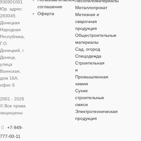
Лесопиломатериалы
930901001
баллон
баллон
соглашение
Металлопрокат
Юр. адрес:
ОСОБЕНН
Оферта
Метизная и
283049,
баллон
ОБЪЕМ
ОБЪЕМ
520 мл
520 мл
сварочная
Донецкая
по бетону
,
по
продукция
Народная
по металлу
ОБЪЕМ
520 мл
Общестроительные
Республика,
ЦВЕТ
ЦВЕТ
белый
синий
материалы
Г.О.
Сад, огород
Донецкий, г.
ЦВЕТ
белый
Спецодежда
Донецк,
МАТЕРИАЛ
МАТЕРИАЛ
Строительная
улица
и
МАТЕРИАЛ
Воинская,
алкидная
алкидная
Промышленная
дом 16А,
химия
офис 6
алкидная
Сухие
ОСОБЕННОСТИ
ОСОБЕННОСТИ
строительные
2001 - 2026
ОСОБЕННОСТИ
смеси
© Все права
по металлу
по металлу
Электротехническая
защищены
продукция
по металлу
+7-949-
777-00-11