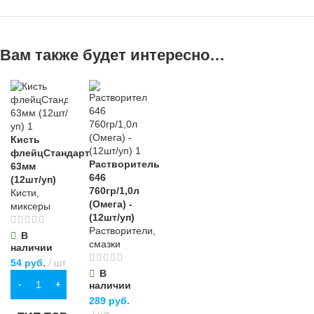
Вам также будет интересно…
Кисть
флейцСтандарт
Растворитель
63мм
646
(12шт/уп)
760гр/1,0л
Кисти,
(Омега) -
миксеры
(12шт/уп)
Растворители,
В
смазки
наличии
54
руб.
шт
В
В КОРЗИНУ
наличии
289
руб.
шт