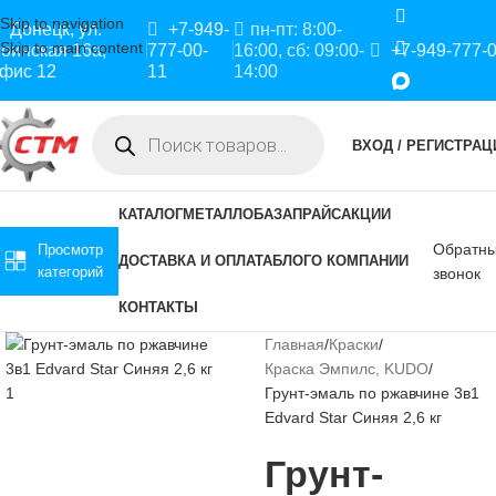
Skip to navigation
Донецк, ул.
+7-949-
пн-пт: 8:00-
Skip to main content
оинская 16а,
777-00-
16:00, сб: 09:00-
+7-949-777-
фис 12
11
14:00
ВХОД / РЕГИСТРАЦ
КАТАЛОГ
МЕТАЛЛОБАЗА
ПРАЙС
АКЦИИ
Обратн
Просмотр
ДОСТАВКА И ОПЛАТА
БЛОГ
О КОМПАНИИ
категорий
звонок
КОНТАКТЫ
Главная
Краски
Краска Эмпилс, KUDO
Грунт-эмаль по ржавчине 3в1
Edvard Star Синяя 2,6 кг
Грунт-