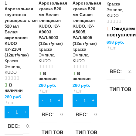
УПАКОВКА
Аэрозольная
Аэрозольная
Краска
Аэрозольная
краска 520
краска 520
Эмпилс,
ШИРИНА
грунтовка
мл Белая
мл Синяя
KUDO
бутылка
универсальная
глянцевая
глянцевая
520 мл
KUDO, КУ-
KUDO, КУ-
63 мм
Ожидаем
Белая
А9003
А5005,
поступлени
акриловая
РАЛ-9003
РАЛ-5005
698
руб.
ОСОБЕННОСТИ
KUDO
(12шт/упак)
(12шт/упак)
шт
КУ-2104
Краска
Краска
(12шт/упак)
Эмпилс,
Эмпилс,
ПОДРОБНЕЕ
отверстие для
Краска
KUDO
KUDO
подвешивания
Эмпилс,
ВЕС
2.7 
KUDO
В
В
наличии
наличии
В
280
руб.
280
руб.
ТИП ТОВА
наличии
шт
шт
280
руб.
В КОРЗИНУ
В КОРЗИНУ
шт
грунт-эмаль
В КОРЗИНУ
ВЕС
ВЕС
0.52 кг
0.52 кг
НАЗНАЧЕ
ВЕС
0.52 кг
ТИП ТОВАРА
ТИП ТОВАРА