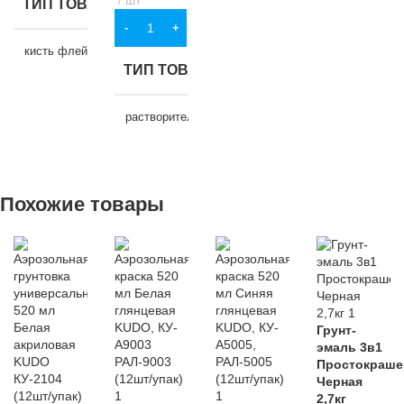
ТИП ТОВАРА
В КОРЗИНУ
кисть флейцевая
ТИП ТОВАРА
НАЗНАЧЕНИЕ
растворитель
для строительства
,
для хозяйственно-
НАЗНАЧЕНИЕ
бытовых нужд
Похожие товары
для
ЦВЕТ
строительства
,
бежевый
для хозяйственно-
бытовых нужд
МАТЕРИАЛ
ВИД РАБОТ
Грунт-
дерево
,
синтетика
эмаль 3в1
универсальные
Простокраше
Черная
ДЛИНА
210 мм
2,7кг