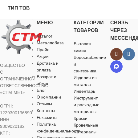
для строител
для хозяйств
ТИП ТОВАРА
аэрозольная краска
аэрозольная краска
бытовых нуж
МЕНЮ
КАТЕГОРИИ
СВЯЗЬ
аэрозольная краска
НАЗНАЧЕНИЕ
НАЗНАЧЕНИЕ
ВИД РАБО
ТОВАРОВ
ЧЕРЕЗ
Каталог
МЕССЕНД
НАЗНАЧЕНИЕ
Металлобаза
Бытовая
для строительства
для строительства
,
,
для наружных
Прайс
химия
для хозяйственно-
для хозяйственно-
Акции
бытовых нужд
бытовых нужд
Водоснабжение
для строительства
,
для хозяйственно-
Доставка и
УПАКОВК
и
ОБЩЕСТВО
бытовых нужд
оплата
сантехника
С
БРЕНД
БРЕНД
KUDO
KUDO
Возврат и
Изделия из
ОГРАНИЧЕННОЙ
банка
обмен
металла
ОТВЕТСТВЕННОСТЬЮ
БРЕНД
KUDO
Блог
Инвентарь
ВИД РАБОТ
ВИД РАБОТ
«СТМ-МЕТ»
ЦВЕТ
че
О компании
Инструмент
ВИД РАБОТ
Отзывы
и расходные
ОГРН:
для наружных работ
для наружных работ
Контакты
материалы
1229300136890
МАТЕРИА
Реквизиты
Краски
ИНН:
для наружных работ
Политика
Кровельные
УПАКОВКА
УПАКОВКА
9309020182
конфиденциальности
алкидная
материалы
КПП:
УПАКОВКА
Пользовательское