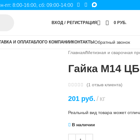
пн-пт: 8:00-16:00, сб: 09:00-14:00
ВХОД / РЕГИСТРАЦИЯ
0
РУБ.
ТАВКА И ОПЛАТА
БЛОГ
О КОМПАНИИ
КОНТАКТЫ
Обратный звонок
Главная
Метизная и сварочная пр
Гайка М14 ЦБ
(
1
отзыв клиента)
201
руб.
кг
Реальный вид товара может отлича
В наличии