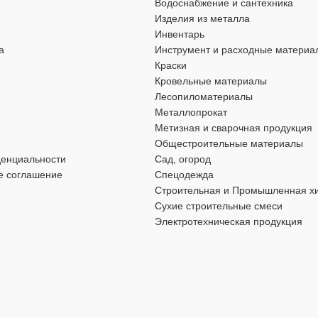
ства
,
для хозяйственно-
для строительства
,
для хозяйствен
Водоснабжение и сантехника
бытовых нужд
Изделия из металла
Инвентарь
а
Инструмент и расходные материа
ВИД РАБОТ
Краски
Кровельные материалы
 работ
,
для наружных работ
для внутренних работ
,
для наружны
Лесопиломатериалы
Металлопрокат
Метизная и сварочная продукция
ЦВЕТ
ебристый
серебристый
Общестроительные материалы
денциальности
Сад, огород
МАТЕРИАЛ
оцинкованная сталь
оцинкованная ст
е соглашение
Спецодежда
Строительная и Промышленная х
Сухие строительные смеси
ДЛИНА
0 мм
60 мм
Электротехническая продукция
ДИАМЕТР
10 мм
10 мм
ШЛИЦ
ружный шестигранник
наружный шестигранни