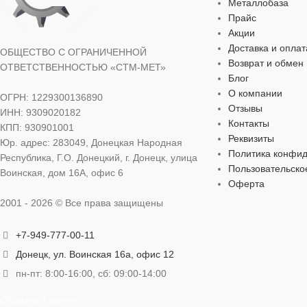
для строительства
,
для хозяйственно-
для строитель
Металлобаза
бытовых нужд
бытовых нужд
Прайс
Акции
Доставка и оплат
ВИД РАБОТ
ВИД РАБОТ
ОБЩЕСТВО С ОГРАНИЧЕННОЙ
Возврат и обмен
ОТВЕТСТВЕННОСТЬЮ «СТМ-МЕТ»
Блог
для внутренних работ
,
для наружных работ
для внутренних
О компании
ОГРН: 1229300136890
Отзывы
ИНН: 9309020182
Контакты
ЦВЕТ
ЦВЕТ
серебристый
сер
КПП: 930901001
Реквизиты
Юр. адрес: 283049, Донецкая Народная
Политика конфи
Республика, Г.О. Донецкий, г. Донецк, улица
МАТЕРИАЛ
МАТЕРИАЛ
оцинкованная сталь
Пользовательско
Воинская, дом 16А, офис 6
Оферта
2001 - 2026 © Все права защищены
ДЛИНА
ДЛИНА
100 мм
2
+7-949-777-00-11
ДИАМЕТР
ДИАМЕТР
8 мм
Донецк, ул. Воинская 16а, офис 12
пн-пт: 8:00-16:00, сб: 09:00-14:00
ШЛИЦ
ШЛИЦ
наружный шестигранник
на
Обратный звонок