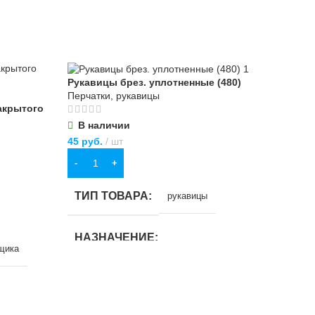
Рукавицы брез. уплотненные (480)
Перчатки, рукавицы
акрытого
В наличии
45
руб.
шт
В КОРЗИНУ
ТИП ТОВАРА
рукавицы
НАЗНАЧЕНИЕ
щика
для строительства
,
для хозяйственно-
бытовых нужд