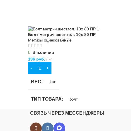
ВИД РАБОТ
универсальные
но-
МАТЕРИАЛ
Болт метрич.шест.гол. 10х 80 ПР
Бол
ПВХ
,
хлопчатобумажная ткань
Метизы оцинкованные
Мет
В наличии
В
ОСОБЕННОСТИ
196
руб.
кг
275
В КОРЗИНУ
В
повышенной прочности
ВЕС
В
1 кг
ТИП ТОВАРА
Т
болт
СВЯЗЬ ЧЕРЕЗ МЕССЕНДЖЕРЫ
НАЗНАЧЕНИЕ
Н