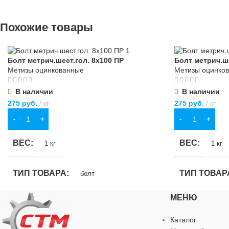
для строитель
бытовых нужд
для строительства
,
для хозяйственно-
Похожие товары
бытовых нужд
МАТЕРИАЛ
МАТЕРИАЛ
дерево
,
металл
Болт метрич.шест.гол. 8х100 ПР
Болт метрич.ше
ОСОБЕННО
Метизы оцинкованные
Метизы оцинко
ОСОБЕННОСТИ
4 кг
В наличии
В наличии
275
руб.
кг
275
руб.
кг
В КОРЗИНУ
В КОРЗИНУ
ВЕС
ВЕС
1 кг
1 кг
ТИП ТОВАРА
ТИП ТОВАР
болт
МЕНЮ
НАЗНАЧЕНИЕ
НАЗНАЧЕН
Каталог