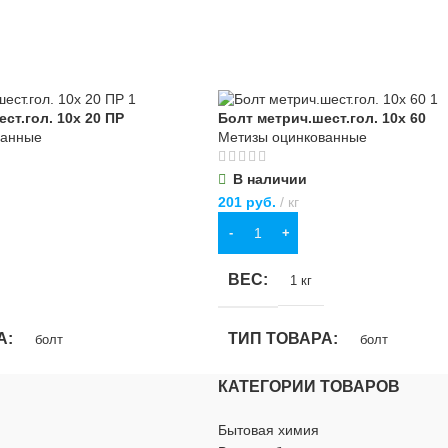
ства
,
для хозяйственно-
для строительства
,
для хозяйствен
бытовых нужд
дерево
,
металл
ВИД РАБОТ
универсальные
ст.гол. 10х 20 ПР
Болт метрич.шест.гол. 10х 60
СТИ
0,4 кг
ванные
Метизы оцинкованные
МАТЕРИАЛ
пластик
,
стекло
В наличии
201
руб.
кг
ОСОБЕННОСТИ
В КОРЗИНУ
установка защитного стекла
ВЕС
1 кг
А
ТИП ТОВАРА
болт
болт
КАТЕГОРИИ ТОВАРОВ
ИЕ
НАЗНАЧЕНИЕ
Бытовая химия