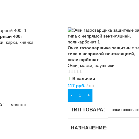
рный 400г
и, кирки, киянки
Очки газосварщика защитные з
типа с непрямой вентиляцией,
поликарбонат
Очки, маски, наушники
В наличии
117
руб.
шт
В КОРЗИНУ
А
молоток
ТИП ТОВАРА
очки газосвар
ИЕ
НАЗНАЧЕНИЕ