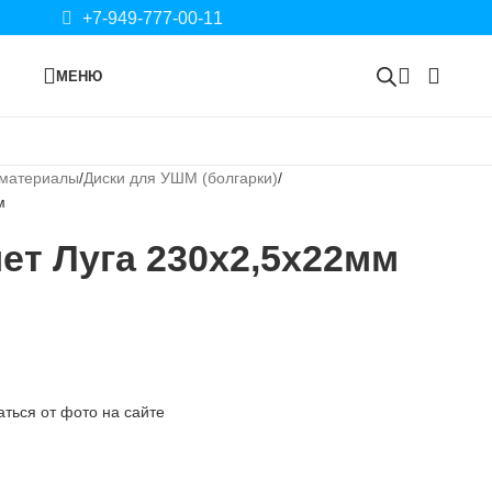
+7-949-777-00-11
МЕНЮ
 материалы
Диски для УШМ (болгарки)
м
мет Луга 230х2,5х22мм
ться от фото на сайте