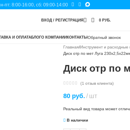
пн-пт: 8:00-16:00, сб: 09:00-14:00
ВХОД / РЕГИСТРАЦИЯ
0
РУБ.
ТАВКА И ОПЛАТА
БЛОГ
О КОМПАНИИ
КОНТАКТЫ
Обратный звонок
Главная
Инструмент и расходные
Диск отр по мет Луга 230х2,5х22м
Диск отр по 
(
1
отзыв клиента)
80
руб.
шт
Реальный вид товара может отлича
В наличии