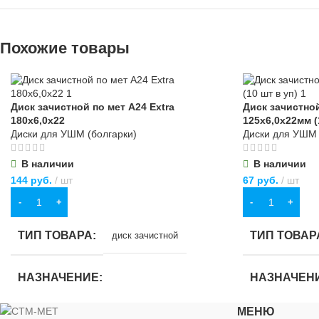
Похожие товары
Диск зачистной по мет А24 Extra
Диск зачистной
180х6,0х22
125х6,0х22мм (
Диски для УШМ (болгарки)
Диски для УШМ 
В наличии
В наличии
144
руб.
шт
67
руб.
шт
В КОРЗИНУ
В КОРЗИНУ
ТИП ТОВАРА
ТИП ТОВАР
диск зачистной
НАЗНАЧЕНИЕ
НАЗНАЧЕН
МЕНЮ
для строительства
,
для хозяйственно-
для строитель