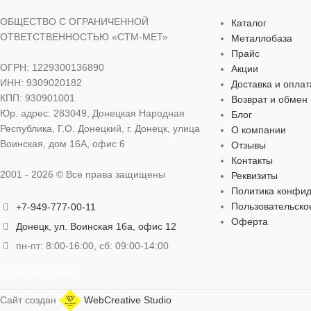
бытовых нужд
бытовых нужд
ОБЩЕСТВО С ОГРАНИЧЕННОЙ
Каталог
ОТВЕТСТВЕННОСТЬЮ «СТМ-МЕТ»
Металлобаза
МАТЕРИАЛ
БРЕНД
абразив
Lu
Прайс
ОГРН: 1229300136890
Акции
ИНН: 9309020182
Доставка и оплат
ДИАМЕТР ДИСКА
МАТЕРИАЛ
180 мм
КПП: 930901001
Возврат и обмен
Юр. адрес: 283049, Донецкая Народная
Блог
Республика, Г.О. Донецкий, г. Донецк, улица
ОСОБЕННОСТИ
ДИАМЕТР 
О компании
Воинская, дом 16А, офис 6
Отзывы
Контакты
по металлу
,
посадочное место — 22 мм
ОСОБЕННО
2001 - 2026 © Все права защищены
Реквизиты
Политика конфи
ТОЛЩИНА
6,0 мм
Пользовательско
по металлу
,
по
+7-949-777-00-11
Оферта
Донецк, ул. Воинская 16а, офис 12
ТОЛЩИНА
пн-пт: 8:00-16:00, сб: 09:00-14:00
Обратный звонок
Сайт создан
WebCreative Studio