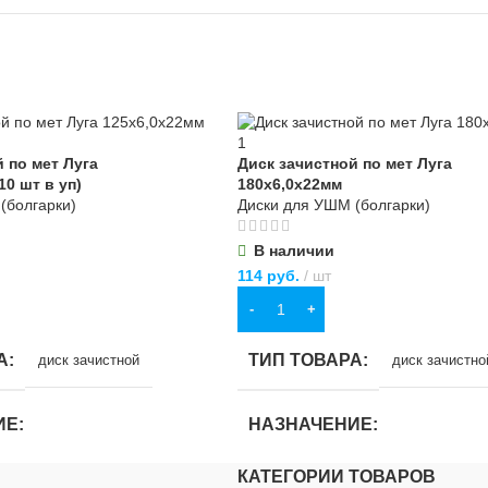
 по мет Луга
Диск зачистной по мет Луга
10 шт в уп)
180х6,0х22мм
(болгарки)
Диски для УШМ (болгарки)
В наличии
114
руб.
шт
В КОРЗИНУ
А
ТИП ТОВАРА
диск зачистной
диск зачистно
ИЕ
НАЗНАЧЕНИЕ
КАТЕГОРИИ ТОВАРОВ
ства
,
для хозяйственно-
для строительства
,
для хозяйствен