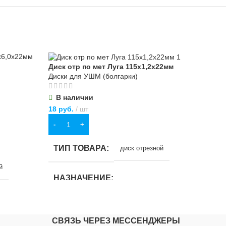
Диск отр по мет Луга 115х1,2х22мм
Дис
Диски для УШМ (болгарки)
Дис
В наличии
В
18
руб.
шт
21
р
В КОРЗИНУ
В
ТИП ТОВАРА
Т
диск отрезной
й
НАЗНАЧЕНИЕ
Н
для строительства
,
для хозяйственно-
дл
бытовых нужд
бы
СВЯЗЬ ЧЕРЕЗ МЕССЕНДЖЕРЫ
но-