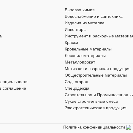
бытовых нужд
Бытовая химия
Водоснабжение и сантехника
БРЕНД
gaAbrasiv
LugaAbrasiv
Изделия из металла
Инвентарь
а
Инструмент и расходные материа
МАТЕРИАЛ
абразив
абразив
Краски
Кровельные материалы
ДИСКА
ДИАМЕТР ДИСКА
125 мм
180 мм
Лесопиломатериалы
Металлопрокат
Метизная и сварочная продукция
СТИ
ОСОБЕННОСТИ
Общестроительные материалы
денциальности
Сад, огород
е соглашение
Спецодежда
садочное место — 22 мм
по металлу
,
посадочное место — 2
Строительная и Промышленная х
Сухие строительные смеси
ТОЛЩИНА
6,0 мм
6,0 мм
Электротехническая продукция
Политика конфендициальности