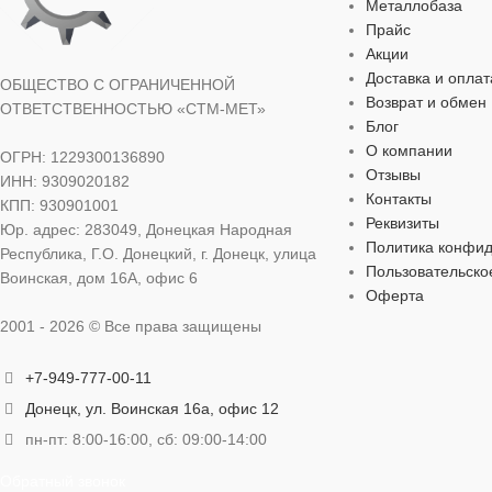
Металлобаза
НАЗНАЧЕНИЕ
НАЗНАЧЕН
Прайс
Акции
По бетону
,
По камню
,
По кирпичу
По бетону
,
По 
Доставка и оплат
ОБЩЕСТВО С ОГРАНИЧЕННОЙ
Возврат и обмен
ОТВЕТСТВЕННОСТЬЮ «СТМ-МЕТ»
ОСОБЕННОСТИ
ОСОБЕННО
Блог
О компании
ОГРН: 1229300136890
Отзывы
ИНН: 9309020182
Победитовая напайка
Победитовая н
Контакты
КПП: 930901001
Реквизиты
Юр. адрес: 283049, Донецкая Народная
ТИП ХВОСТОВИКА
ТИП ХВОС
SDS-plus
Политика конфи
Республика, Г.О. Донецкий, г. Донецк, улица
Пользовательско
Воинская, дом 16А, офис 6
Оферта
ТИП ТОВАРА
ТИП ТОВАР
Бур
2001 - 2026 © Все права защищены
РАБОЧАЯ ДЛИНА
РАБОЧАЯ 
50 мм
+7-949-777-00-11
Донецк, ул. Воинская 16а, офис 12
ТИП ИНСТРУМЕНТА
ТИП ИНСТР
пн-пт: 8:00-16:00, сб: 09:00-14:00
Перфоратор
Обратный звонок