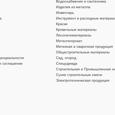
Водоснабжение и сантехника
ИЕ
НАЗНАЧЕНИЕ
Изделия из металла
Инвентарь
камню
,
По кирпичу
По бетону
,
По камню
,
По кирпичу
а
Инструмент и расходные материа
Краски
СТИ
Кровельные материалы
ОСОБЕННОСТИ
Лесопиломатериалы
Металлопрокат
апайка
Победитовая напайка
Метизная и сварочная продукция
Общестроительные материалы
ТОВИКА
SDS-plus
денциальности
Сад, огород
ТИП ХВОСТОВИКА
SDS-p
е соглашение
Спецодежда
Строительная и Промышленная х
А
Бур
ТИП ТОВАРА
Бур
Сухие строительные смеси
Электротехническая продукция
ДЛИНА
250 мм
РАБОЧАЯ ДЛИНА
240 мм
УМЕНТА
Перфоратор
ТИП ИНСТРУМЕНТА
Перф