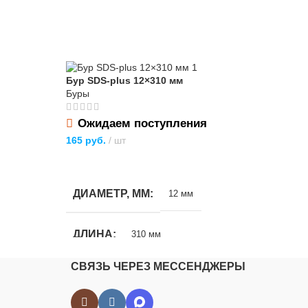
Бур SDS-plus 12×310 мм
Бур
Буры
Бур
Ожидаем поступления
В
120
165
руб.
шт
В
ПОДРОБНЕЕ
Д
ДИАМЕТР, ММ
12 мм
Д
ДЛИНА
310 мм
СВЯЗЬ ЧЕРЕЗ МЕССЕНДЖЕРЫ
М
МАТЕРИАЛ
Сталь