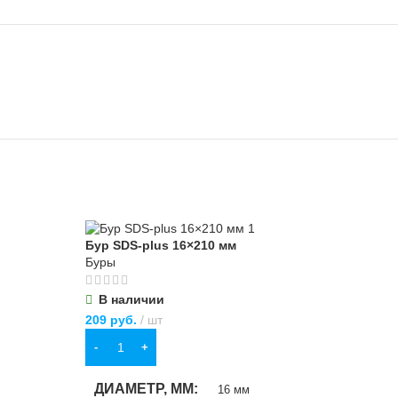
Бур SDS-plus 16×210 мм
Бур
Буры
Бур
В наличии
О
209
руб.
шт
840
В КОРЗИНУ
П
ДИАМЕТР, ММ
16 мм
Д