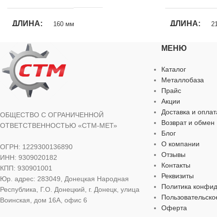
ДЛИНА
ДЛИНА
160 мм
2
МЕНЮ
МАТЕРИАЛ
МАТЕРИАЛ
Сталь
Каталог
Металлобаза
НАЗНАЧЕНИЕ
НАЗНАЧЕН
Прайс
Акции
По бетону
,
По камню
,
По кирпичу
По бетону
,
По 
Доставка и оплат
ОБЩЕСТВО С ОГРАНИЧЕННОЙ
Возврат и обмен
ОТВЕТСТВЕННОСТЬЮ «СТМ-МЕТ»
ОСОБЕННОСТИ
ОСОБЕННО
Блог
О компании
ОГРН: 1229300136890
Отзывы
ИНН: 9309020182
Победитовая напайка
Победитовая н
Контакты
КПП: 930901001
Реквизиты
Юр. адрес: 283049, Донецкая Народная
ТИП ХВОСТОВИКА
ТИП ХВОС
SDS-plus
Политика конфи
Республика, Г.О. Донецкий, г. Донецк, улица
Пользовательско
Воинская, дом 16А, офис 6
Оферта
ТИП ТОВАРА
ТИП ТОВАР
Бур