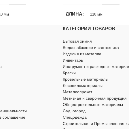
ДЛИНА
10 мм
210 мм
КАТЕГОРИИ ТОВАРОВ
МАТЕРИАЛ
Сталь
Сталь
Бытовая химия
Водоснабжение и сантехника
ИЕ
НАЗНАЧЕНИЕ
Изделия из металла
Инвентарь
камню
,
По кирпичу
По бетону
,
По камню
,
По кирпичу
а
Инструмент и расходные материа
Краски
СТИ
ОСОБЕННОСТИ
Кровельные материалы
Лесопиломатериалы
Металлопрокат
апайка
Победитовая напайка
Метизная и сварочная продукция
Общестроительные материалы
ТОВИКА
ТИП ХВОСТОВИКА
SDS-plus
SDS-p
денциальности
Сад, огород
е соглашение
Спецодежда
Строительная и Промышленная х
А
ТИП ТОВАРА
Бур
Бур