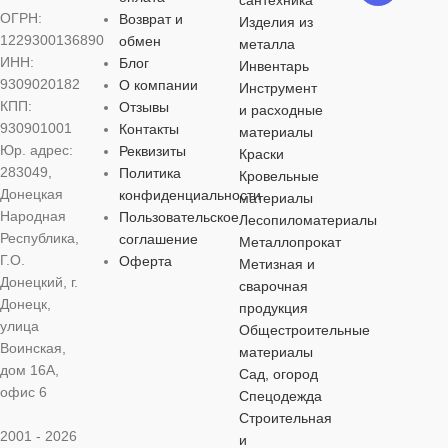
сантехника
ОГРН:
Возврат и
Изделия из
1229300136890
обмен
металла
ВИД РАБОТ
ВИД РАБОТ
ВИД РАБОТ
ВИД РАБО
ИНН:
Блог
Инвентарь
9309020182
О компании
Инструмент
для внутренних
для внутренних
для внутренних
для внутренн
КПП:
Отзывы
и расходные
работ
,
для наружных
работ
,
для наружных
работ
,
для наружных
работ
,
для на
930901001
Контакты
материалы
работ
работ
работ
работ
Юр. адрес:
Реквизиты
Краски
283049,
Политика
Кровельные
ЦВЕТ
ЦВЕТ
ЦВЕТ
ЦВЕТ
Донецкая
конфиденциальности
материалы
Народная
Пользовательское
Лесопиломатериалы
Республика,
соглашение
Металлопрокат
серебристый
серебристый
серебристый
серебристый
Г.О.
Оферта
Метизная и
Донецкий, г.
сварочная
МАТЕРИАЛ
МАТЕРИАЛ
МАТЕРИАЛ
МАТЕРИА
Донецк,
продукция
улица
Общестроительные
Воинская,
материалы
оцинкованная сталь
оцинкованная сталь
оцинкованная сталь
оцинкованная
дом 16А,
Сад, огород
офис 6
Спецодежда
ДЛИНА
ДЛИНА
ДЛИНА
ДЛИНА
30 мм
70 мм
100 мм
Строительная
2001 - 2026
и