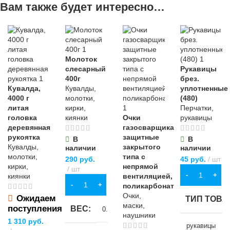
Вам также будет интересно…
Молоток
слесарный
Рукавицы
400г
брез.
Кувалда,
Кувалды,
уплотненные
4000 г
молотки,
(480)
литая
кирки,
Перчатки,
головка
киянки
Очки
рукавицы
деревянная
газосварщика
рукоятка
защитные
В
В
Кувалды,
закрытого
наличии
наличии
молотки,
типа с
290
руб.
45
руб.
шт
кирки,
непрямой
шт
В КОРЗИНУ
киянки
вентиляцией,
В КОРЗИНУ
поликарбонат
Очки,
Ожидаем
ТИП ТОВА
маски,
поступления
ВЕС
0.4 кг
наушники
1 310
руб.
рукавицы