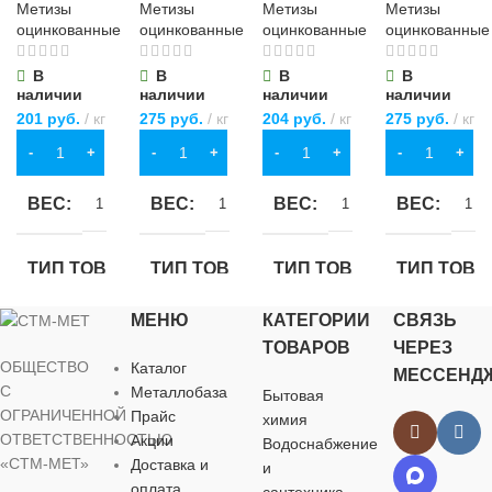
универсальные
Метизы
Метизы
Метизы
Метизы
оцинкованные
оцинкованные
оцинкованные
оцинкованные
повышенной
ОСОБЕННОСТИ
МАТЕРИАЛ
прочности
В
В
В
В
наличии
наличии
наличии
наличии
4 кг
201
руб.
кг
275
руб.
кг
204
руб.
кг
275
руб.
кг
пластик
,
стекло
В КОРЗИНУ
В КОРЗИНУ
В КОРЗИНУ
В КОРЗИНУ
ОСОБЕННОСТИ
ВЕС
ВЕС
ВЕС
ВЕС
1 кг
1 кг
1 кг
1 кг
установка защитного
стекла
ТИП ТОВАРА
ТИП ТОВАРА
ТИП ТОВАРА
ТИП ТОВА
МЕНЮ
КАТЕГОРИИ
СВЯЗЬ
болт
болт
болт
болт
ТОВАРОВ
ЧЕРЕЗ
ОБЩЕСТВО
Каталог
МЕССЕНД
НАЗНАЧЕНИЕ
НАЗНАЧЕНИЕ
НАЗНАЧЕНИЕ
НАЗНАЧЕ
С
Металлобаза
Бытовая
ОГРАНИЧЕННОЙ
Прайс
химия
ОТВЕТСТВЕННОСТЬЮ
Акции
Водоснабжение
для строительства
для строительства
,
для строительства
,
для строител
,
«СТМ-МЕТ»
для хозяйственно-
для хозяйственно-
для хозяйственно-
для хозяйств
Доставка и
и
бытовых нужд
бытовых нужд
бытовых нужд
бытовых нуж
оплата