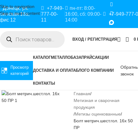
Skip to navigation
Донецк, ул.
+7-949-
пн-пт: 8:00-
Skip to main content
оинская 16а,
777-00-
16:00, сб: 09:00-
+7-949-777-
фис 12
11
14:00
ВХОД / РЕГИСТРАЦИЯ
0
КАТАЛОГ
МЕТАЛЛОБАЗА
ПРАЙС
АКЦИИ
Обратн
Просмотр
ДОСТАВКА И ОПЛАТА
БЛОГ
О КОМПАНИИ
категорий
звонок
КОНТАКТЫ
Главная
Метизная и сварочная
продукция
Метизы оцинкованные
Болт метрич.шест.гол. 16х 50
ПР